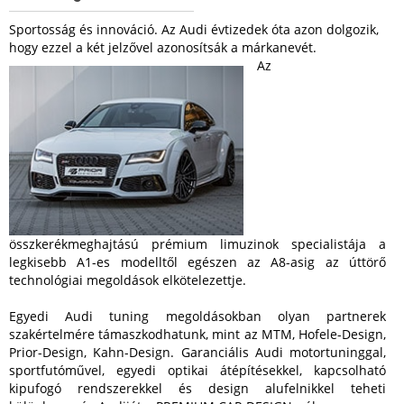
Sportosság és innováció. Az Audi évtizedek óta azon dolgozik,
hogy ezzel a két jelzővel azonosítsák a márkanevét.
Az
összkerékmeghajtású prémium limuzinok specialistája a
legkisebb A1-es modelltől egészen az A8-asig az úttörő
technológiai megoldások elkötelezettje.
Egyedi Audi tuning megoldásokban olyan partnerek
szakértelmére támaszkodhatunk, mint az MTM, Hofele-Design,
Prior-Design, Kahn-Design. Garanciális Audi motortuninggal,
sportfutóművel, egyedi optikai átépítésekkel, kapcsolható
kipufogó rendszerekkel és design alufelnikkel teheti