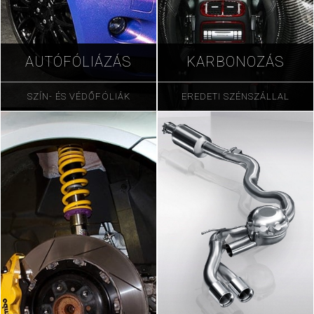
AUTÓFÓLIÁZÁS
KARBONOZÁS
SZÍN- ÉS VÉDŐFÓLIÁK
EREDETI SZÉNSZÁLLAL