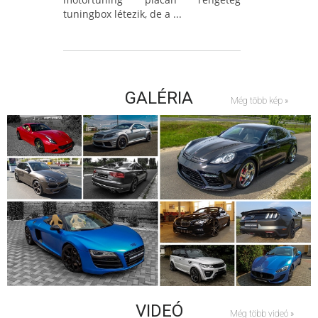
tuningbox létezik, de a ...
GALÉRIA
Még több kép »
VIDEÓ
Még több videó »