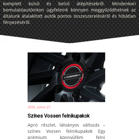
komplett külső és belső átépítésekről. Mindenkori
bemutatóautóinkon ügyfeleink könnyen meggyőződhetnek az
általunk átalakított autók pontos összeszereléséről és hibátlan
fényezéséről.
2026. július 27.
Színes Vossen felnikupakok
Apró részlet, látványos változás –
színes Vossen felnikupakok Egy
prémium könnyűfém felni