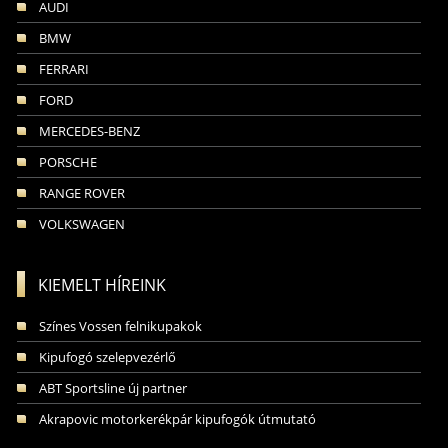
AUDI
BMW
FERRARI
FORD
MERCEDES-BENZ
PORSCHE
RANGE ROVER
VOLKSWAGEN
KIEMELT HÍREINK
Színes Vossen felnikupakok
Kipufogó szelepvezérlő
ABT Sportsline új partner
Akrapovic motorkerékpár kipufogók útmutató