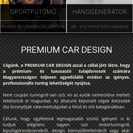
SPORTFUTÓMŰ
HANGGENERÁTOR
RUGÓK ÉS LENGÉSCSILLAPÍTÓK
V8 - V12 KIPUFOGÓ HANGOK
PREMIUM CAR DESIGN
Cégünk, a PREMIUM CAR DESIGN azzal a céllal jött létre, hogy
a prémium- és luxusautó tulajdonosok számára
Magyarországon teljesen egyedülálló módon az igényes,
professzionális tuning lehetőségét nyújtsa.
Nem csupán tuningról van szó, mi az autók nemesítése mellett
köteleztük el magunkat. Az általunk képviselt cégek évtizedek
óta bizonyítják rátermettségüket a felső és elit kategóriákban.
Célunk, hogy ügyfeleink legmagasabb szintű igényeit is ki
tudjuk elégíteni, legyen szó motortuningról,
kipufogórendszerekről, design könnyűfémfelnikről vagy akár