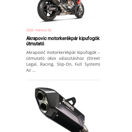
2026. március 02.
Akrapovic motorkerékpár kipufogók
útmutató
Akrapovič motorkerékpár kipufogók –
útmutató okos választáshoz (Street
Legal, Racing, Slip-On, Full System)
Az ...