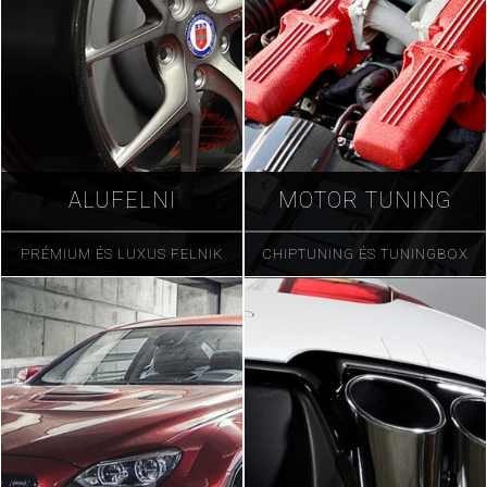
ALUFELNI
MOTOR TUNING
PRÉMIUM ÉS LUXUS FELNIK
CHIPTUNING ÉS TUNINGBOX