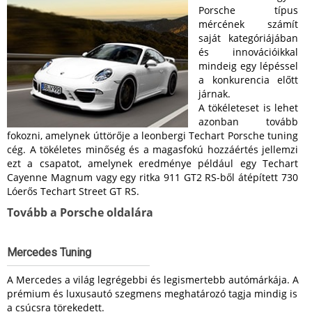
Porsche típus
mércének számít
saját kategóriájában
és innovációikkal
mindeig egy lépéssel
a konkurencia előtt
járnak.
A tökéleteset is lehet
azonban tovább
fokozni, amelynek úttörője a leonbergi Techart Porsche tuning
cég. A tökéletes minőség és a magasfokú hozzáértés jellemzi
ezt a csapatot, amelynek eredménye például egy Techart
Cayenne Magnum vagy egy ritka 911 GT2 RS-ből átépített 730
Lóerős Techart Street GT RS.
Tovább a Porsche oldalára
Mercedes Tuning
A Mercedes a világ legrégebbi és legismertebb autómárkája. A
prémium és luxusautó szegmens meghatározó tagja mindig is
a csúcsra törekedett.