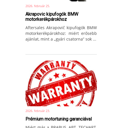
2026. február 25.
Akrapovic kipufogók BMW
motorkerékpárokhoz
Aftersales Akrapovič kipufogók BMW
motorkerékpárokhoz: miért erősebb
ajánlat, mint a „gyári csatorna” sok ...
2026. február 23.
Prémium motortuning garanciával
Miért más a BRABUS, ABT, TECHART,