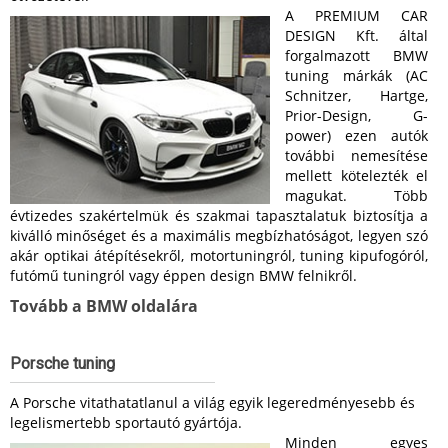
A PREMIUM CAR
DESIGN Kft. által
forgalmazott BMW
tuning márkák (AC
Schnitzer, Hartge,
Prior-Design, G-
power) ezen autók
további nemesítése
mellett kötelezték el
magukat. Több
évtizedes szakértelmük és szakmai tapasztalatuk biztosítja a
kiválló minőséget és a maximális megbízhatóságot, legyen szó
akár optikai átépítésekről, motortuningról, tuning kipufogóról,
futómű tuningról vagy éppen design BMW felnikről.
Tovább a BMW oldalára
Porsche tuning
A Porsche vitathatatlanul a világ egyik legeredményesebb és
legelismertebb sportautó gyártója.
Minden egyes