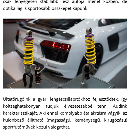
csak lényegesen stabilabb lesz autója menet közben, de
optikailag is sportosabb összképet kapunk.
Ültetőrugóink a gyári lengéscsillapítókhoz fejlesztődtek, így
költséghatékonyan tudjuk élvezetesebbé tenni Audink
karakterisztikáját. Aki ennél komolyabb átalakításra vágyik, az
különböző állítható (magasságú, keménységű, kirugózású)
sportfutóművek közül válogathat.