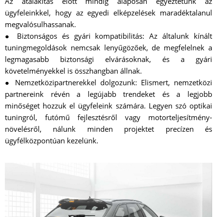
Az átalakítás előtt mindig alaposan egyeztetünk az
ügyfeleinkkel, hogy az egyedi elképzelések maradéktalanul
megvalósulhassanak.
● Biztonságos és gyári kompatibilitás: Az általunk kínált
tuningmegoldások nemcsak lenyűgözőek, de megfelelnek a
legmagasabb biztonsági elvárásoknak, és a gyári
követelményekkel is összhangban állnak.
● Nemzetközipartnerekkel dolgozunk: Elismert, nemzetközi
partnereink révén a legújabb trendeket és a legjobb
minőséget hozzuk el ügyfeleink számára. Legyen szó optikai
tuningról, futómű fejlesztésről vagy motorteljesítmény-
növelésről, nálunk minden projektet precízen és
ügyfélközpontúan kezelünk.