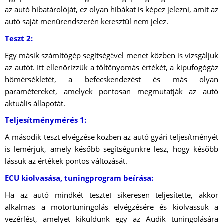
az autó hibatárolóját, ez olyan hibákat is képez jelezni, amit az
autó saját menürendszerén keresztül nem jelez.
Teszt 2:
Egy másik számítógép segítségével menet közben is vizsgáljuk
az autót. Itt ellenőrizzük a töltőnyomás értékét, a kipufogógáz
hőmérsékletét, a befecskendezést és más olyan
paramétereket, amelyek pontosan megmutatják az autó
aktuális állapotát.
Teljesítménymérés 1:
A második teszt elvégzése közben az autó gyári teljesítményét
is lemérjük, amely később segítségünkre lesz, hogy később
lássuk az értékek pontos változását.
ECU kiolvasása, tuningprogram beírása:
Ha az autó mindkét tesztet sikeresen teljesítette, akkor
alkalmas a motortuningolás elvégzésére és kiolvassuk a
vezérlést, amelyet kiküldünk egy az Audik tuningolására