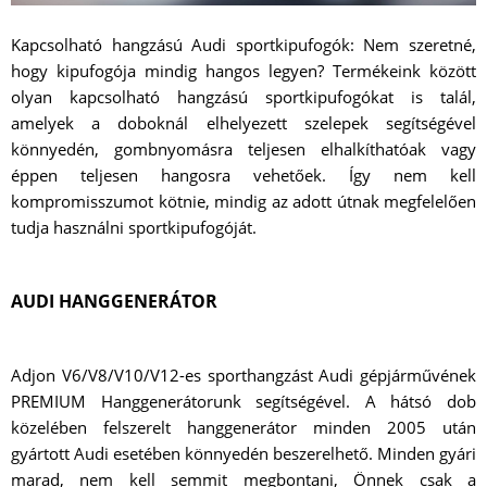
Kapcsolható hangzású Audi sportkipufogók: Nem szeretné,
hogy kipufogója mindig hangos legyen? Termékeink között
olyan kapcsolható hangzású sportkipufogókat is talál,
amelyek a doboknál elhelyezett szelepek segítségével
könnyedén, gombnyomásra teljesen elhalkíthatóak vagy
éppen teljesen hangosra vehetőek. Így nem kell
kompromisszumot kötnie, mindig az adott útnak megfelelően
tudja használni sportkipufogóját.
AUDI HANGGENERÁTOR
Adjon V6/V8/V10/V12-es sporthangzást Audi gépjárművének
PREMIUM Hanggenerátorunk segítségével. A hátsó dob
közelében felszerelt hanggenerátor minden 2005 után
gyártott Audi esetében könnyedén beszerelhető. Minden gyári
marad, nem kell semmit megbontani, Önnek csak a