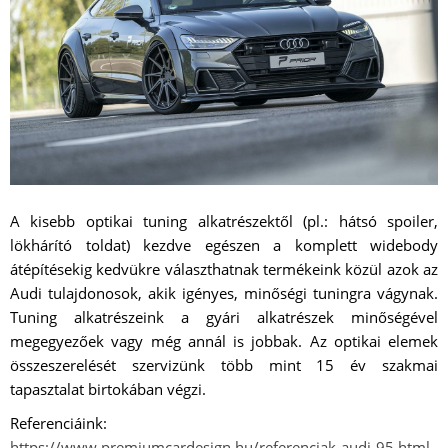
A kisebb optikai tuning alkatrészektől (pl.: hátsó spoiler,
lökhárító toldat) kezdve egészen a komplett widebody
átépítésekig kedvükre választhatnak termékeink közül azok az
Audi tulajdonosok, akik igényes, minőségi tuningra vágynak.
Tuning alkatrészeink a gyári alkatrészek minőségével
megegyezőek vagy még annál is jobbak. Az optikai elemek
összeszerelését szervizünk több mint 15 év szakmai
tapasztalat birtokában végzi.
Referenciáink:
https://www.premiumcardesign.hu/referenciak-audi-95.html