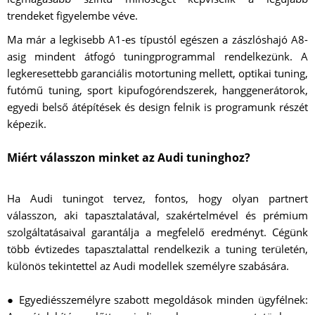
trendeket figyelembe véve.
Ma már a legkisebb A1-es típustól egészen a zászlóshajó A8-
asig mindent átfogó tuningprogrammal rendelkezünk. A
legkeresettebb garanciális motortuning mellett, optikai tuning,
futómű tuning, sport kipufogórendszerek, hanggenerátorok,
egyedi belső átépítések és design felnik is programunk részét
képezik.
Miért válasszon minket az Audi tuninghoz?
Ha Audi tuningot tervez, fontos, hogy olyan partnert
válasszon, aki tapasztalatával, szakértelmével és prémium
szolgáltatásaival garantálja a megfelelő eredményt. Cégünk
több évtizedes tapasztalattal rendelkezik a tuning területén,
különös tekintettel az Audi modellek személyre szabására.
● Egyediésszemélyre szabott megoldások minden ügyfélnek: