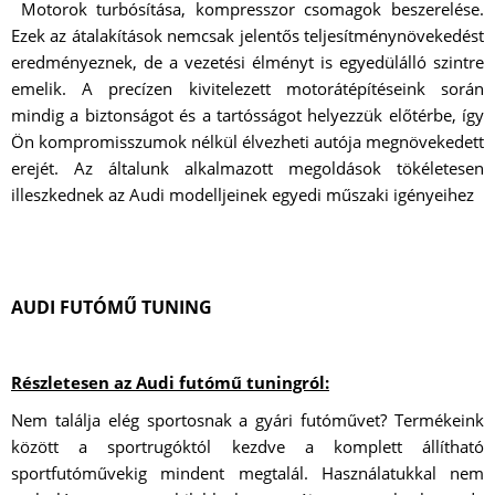
Motorok turbósítása, kompresszor csomagok beszerelése.
Ezek az átalakítások nemcsak jelentős teljesítménynövekedést
eredményeznek, de a vezetési élményt is egyedülálló szintre
emelik. A precízen kivitelezett motorátépítéseink során
mindig a biztonságot és a tartósságot helyezzük előtérbe, így
Ön kompromisszumok nélkül élvezheti autója megnövekedett
erejét. Az általunk alkalmazott megoldások tökéletesen
illeszkednek az Audi modelljeinek egyedi műszaki igényeihez
AUDI FUTÓMŰ TUNING
Részletesen az Audi futómű tuningról:
Nem találja elég sportosnak a gyári futóművet? Termékeink
között a sportrugóktól kezdve a komplett állítható
sportfutóművekig mindent megtalál. Használatukkal nem