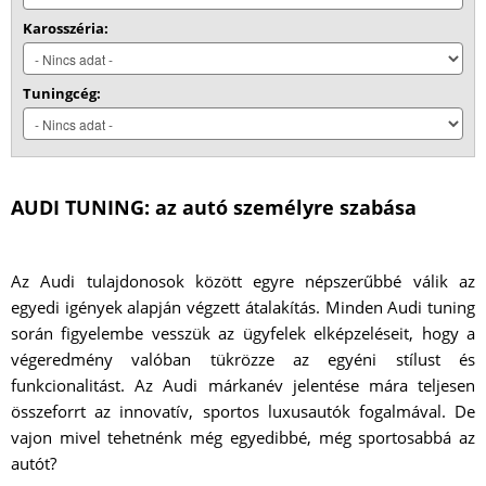
Karosszéria:
Tuningcég:
AUDI TUNING: az autó személyre szabása
Az Audi tulajdonosok között egyre népszerűbbé válik az
egyedi igények alapján végzett átalakítás. Minden Audi tuning
során figyelembe vesszük az ügyfelek elképzeléseit, hogy a
végeredmény valóban tükrözze az egyéni stílust és
funkcionalitást. Az Audi márkanév jelentése mára teljesen
összeforrt az innovatív, sportos luxusautók fogalmával. De
vajon mivel tehetnénk még egyedibbé, még sportosabbá az
autót?