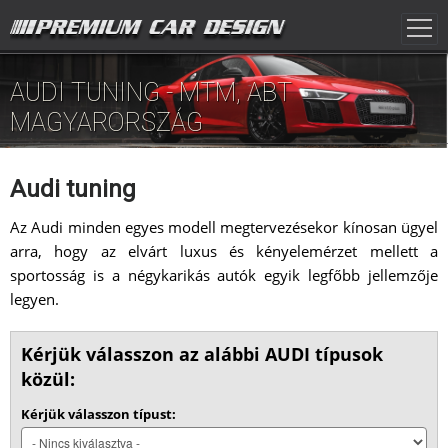
AUDI TUNING - MTM, ABT
MAGYARORSZÁG
Audi tuning
Az Audi minden egyes modell megtervezésekor kínosan ügyel
arra, hogy az elvárt luxus és kényelemérzet mellett a
sportosság is a négykarikás autók egyik legfőbb jellemzője
legyen.
Kérjük válasszon az alábbi AUDI típusok
közül:
Kérjük válasszon típust: