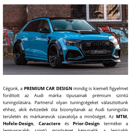
Cégünk, a
PREMIUM CAR DESIGN
mindig is kiemelt figyelmet
fordított az Audi márka típusainak prémium szintű
tuningolására. Partnerül olyan tuningcégeket választottunk
ehhez, akik évtizedek óta bizonyítanak az Audi tuningolás
területén és márkanevük szavatolja a minőséget. Az
MTM
,
Hofele-Design
,
Caractere
és
Prior-Design
termékei a
legmagasabb szintű minőséget képviselik a legújabb