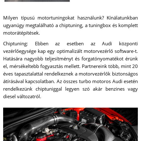
Milyen típusú motortuningokat használunk? Kínálatunkban
ugyanúgy megtalálható a chiptuning, a tuningbox és komplett
motorátépítések.
Chiptuning: Ebben az esetben az Audi központi
vezérlőegysége kap egy optimalizált motorvezérlő software-t.
Hatására nagyobb teljesítményt és forgatónyomatékot érünk
el, mérsékeltebb fogyasztás mellett. Partnereink több, mint 20
éves tapasztalattal rendelkeznek a motorvezérlők biztonságos
átírásával kapcsolatban. Az összes turbo motoros Audi esetén
rendelkezünk chiptuniggal legyen szó akár benzines vagy
diesel változatról.