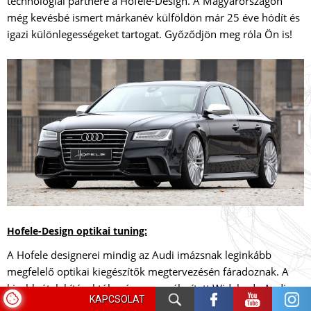
technológiai partnere a Hofele-Design. A Magyarországon
még kevésbé ismert márkanév külföldön már 25 éve hódít és
igazi különlegességeket tartogat. Győződjön meg róla Ön is!
Hofele-Design optikai tuning:
A Hofele designerei mindig az Audi imázsnak leginkább
megfelelő optikai kiegészítők megtervezésén fáradoznak. A
kisebb átalakításoktól egészen a szélesített Widebody Audi
KAPCSOLAT
tuning csomagokig szinte minden megtalálható a