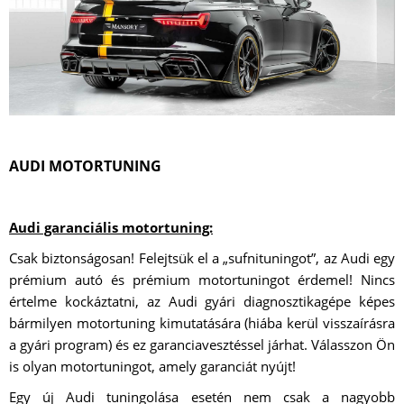
AUDI MOTORTUNING
Audi garanciális motortuning:
Csak biztonságosan! Felejtsük el a „sufnituningot”, az Audi egy
prémium autó és prémium motortuningot érdemel! Nincs
értelme kockáztatni, az Audi gyári diagnosztikagépe képes
bármilyen motortuning kimutatására (hiába kerül visszaírásra
a gyári program) és ez garanciavesztéssel járhat. Válasszon Ön
is olyan motortuningot, amely garanciát nyújt!
Egy új Audi tuningolása esetén nem csak a nagyobb