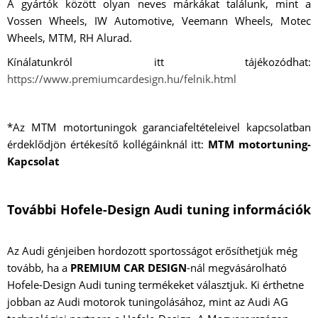
A gyártók között olyan neves márkákat találunk, mint a
Vossen Wheels, IW Automotive, Veemann Wheels, Motec
Wheels, MTM, RH Alurad.
Kínálatunkról itt tájékozódhat:
https://www.premiumcardesign.hu/felnik.html
*Az MTM motortuningok garanciafeltételeivel kapcsolatban
érdeklődjön értékesítő kollégáinknál itt:
MTM motortuning-
Kapcsolat
További Hofele-Design Audi tuning információk
Az Audi génjeiben hordozott sportosságot erősíthetjük még
tovább, ha a
PREMIUM CAR DESIGN
-nál megvásárolható
Hofele-Design Audi tuning termékeket választjuk. Ki érthetne
jobban az Audi motorok tuningolásához, mint az Audi AG