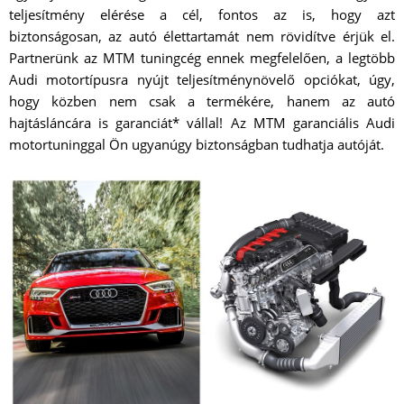
teljesítmény elérése a cél, fontos az is, hogy azt
biztonságosan, az autó élettartamát nem rövidítve érjük el.
Partnerünk az MTM tuningcég ennek megfelelően, a legtöbb
Audi motortípusra nyújt teljesítménynövelő opciókat, úgy,
hogy közben nem csak a termékére, hanem az autó
hajtásláncára is garanciát* vállal! Az MTM garanciális Audi
motortuninggal Ön ugyanúgy biztonságban tudhatja autóját.