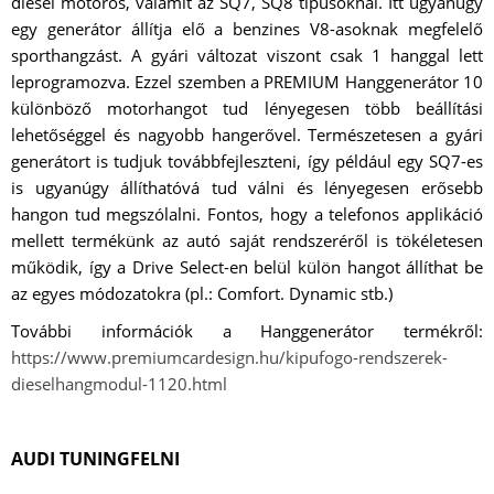
diesel motoros, valamit az SQ7, SQ8 típusoknál. Itt ugyanúgy
egy generátor állítja elő a benzines V8-asoknak megfelelő
sporthangzást. A gyári változat viszont csak 1 hanggal lett
leprogramozva. Ezzel szemben a PREMIUM Hanggenerátor 10
különböző motorhangot tud lényegesen több beállítási
lehetőséggel és nagyobb hangerővel. Természetesen a gyári
generátort is tudjuk továbbfejleszteni, így például egy SQ7-es
is ugyanúgy állíthatóvá tud válni és lényegesen erősebb
hangon tud megszólalni. Fontos, hogy a telefonos applikáció
mellett termékünk az autó saját rendszeréről is tökéletesen
működik, így a Drive Select-en belül külön hangot állíthat be
az egyes módozatokra (pl.: Comfort. Dynamic stb.)
További információk a Hanggenerátor termékről:
https://www.premiumcardesign.hu/kipufogo-rendszerek-
dieselhangmodul-1120.html
AUDI TUNINGFELNI