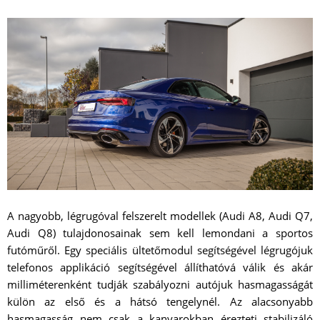
A nagyobb, légrugóval felszerelt modellek (Audi A8, Audi Q7,
Audi Q8) tulajdonosainak sem kell lemondani a sportos
futóműről. Egy speciális ültetőmodul segítségével légrugójuk
telefonos applikáció segítségével állíthatóvá válik és akár
milliméterenként tudják szabályozni autójuk hasmagasságát
külön az első és a hátsó tengelynél. Az alacsonyabb
hasmagasság nem csak a kanyarokban érezteti stabilizáló