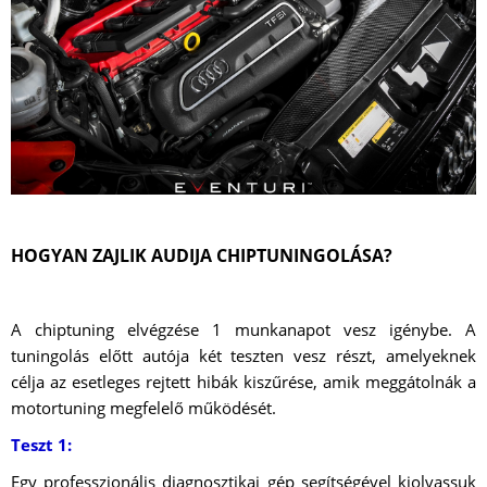
HOGYAN ZAJLIK AUDIJA CHIPTUNINGOLÁSA?
A chiptuning elvégzése 1 munkanapot vesz igénybe. A
tuningolás előtt autója két teszten vesz részt, amelyeknek
célja az esetleges rejtett hibák kiszűrése, amik meggátolnák a
motortuning megfelelő működését.
Teszt 1:
Egy professzionális diagnosztikai gép segítségével kiolvassuk