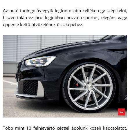
Az autó tuningolás egyik legfontosabb kelléke egy szép felni,
hiszen talán ez járul legjobban hozzá a sportos, elegáns vagy
éppen e kettő ötvözetének összképéhez.
Több mint 10 felnigyártó céggel ápolunk közeli kapcsolatot,