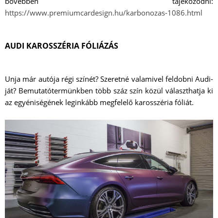
bővebben tájékozódni:
https://www.premiumcardesign.hu/karbonozas-1086.html
AUDI KAROSSZÉRIA FÓLIÁZÁS
Unja már autója régi színét? Szeretné valamivel feldobni Audi-
ját? Bemutatótermünkben több száz szín közül választhatja ki
az egyéniségének leginkább megfelelő karosszéria fóliát.