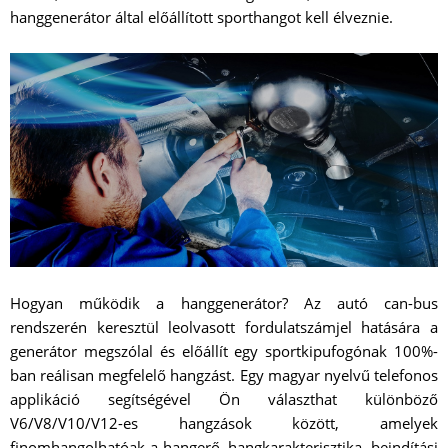
hanggenerátor által előállított sporthangot kell élveznie.
Hogyan működik a hanggenerátor? Az autó can-bus
rendszerén keresztül leolvasott fordulatszámjel hatására a
generátor megszólal és előállít egy sportkipufogónak 100%-
ban reálisan megfelelő hangzást. Egy magyar nyelvű telefonos
applikáció segítségével Ön választhat különböző
V6/V8/V10/V12-es hangzások között, amelyek
finomhangolhatóak a hangerő, hangkarakterisztika, beindítási