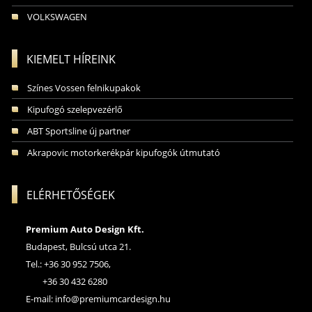
VOLKSWAGEN
KIEMELT HÍREINK
Színes Vossen felnikupakok
Kipufogó szelepvezérlő
ABT Sportsline új partner
Akrapovic motorkerékpár kipufogók útmutató
ELÉRHETŐSÉGEK
Premium Auto Design Kft.
Budapest, Bulcsú utca 21.
Tel.: +36 30 952 7506,
+36 30 432 6280
E-mail:
info@premiumcardesign.hu