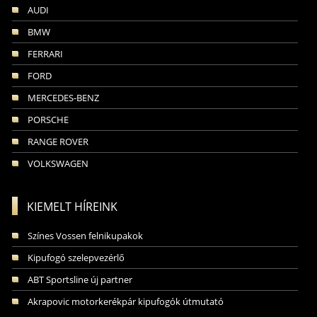
AUDI
BMW
FERRARI
FORD
MERCEDES-BENZ
PORSCHE
RANGE ROVER
VOLKSWAGEN
KIEMELT HÍREINK
Színes Vossen felnikupakok
Kipufogó szelepvezérlő
ABT Sportsline új partner
Akrapovic motorkerékpár kipufogók útmutató