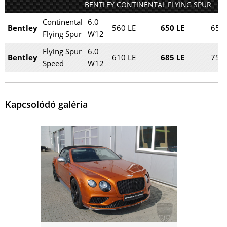
BENTLEY CONTINENTAL FLYING SPUR
Continental
6.0
Bentley
560 LE
650 LE
650
Flying Spur
W12
Flying Spur
6.0
Bentley
610 LE
685 LE
750
Speed
W12
Kapcsolódó galéria