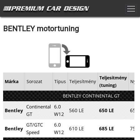
BENTLEY motortuning
Teljesítmény
Márka
Sorozat
Típus
Teljesítmény
Nyo
(tuning)
BENTLEY CONTINENTAL GT
Continental
6.0
Bentley
560 LE
650 LE
650
GT
W12
GT/GTC
6.0
Bentley
610 LE
685 LE
750
Speed
W12