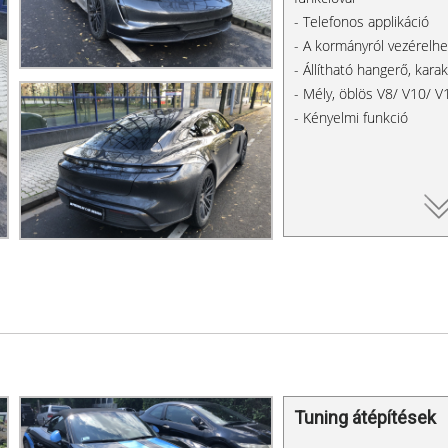
- Telefonos applikáció
- A kormányról vezérelh
- Állítható hangerő, karak
- Mély, öblös V8/ V10/ 
- Kényelmi funkció
Tuning átépítések