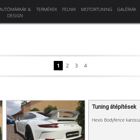
AUTÓMÁRKÁK &
TERMÉKEK
FELNIK
MOTORTUNING
GALÉRIÁK
DESIGN
1
2
3
4
Tuning átépítések
Hexis Bodyfence karossz