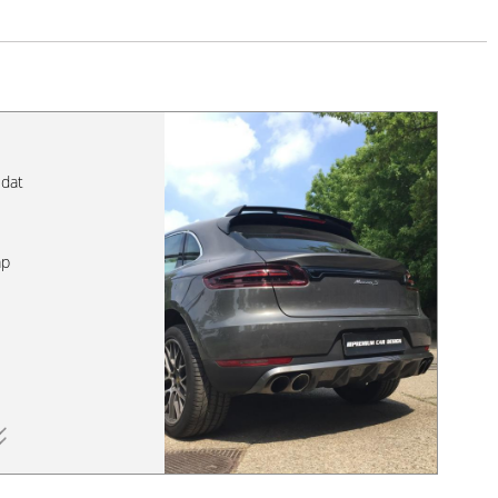
ldat
ap