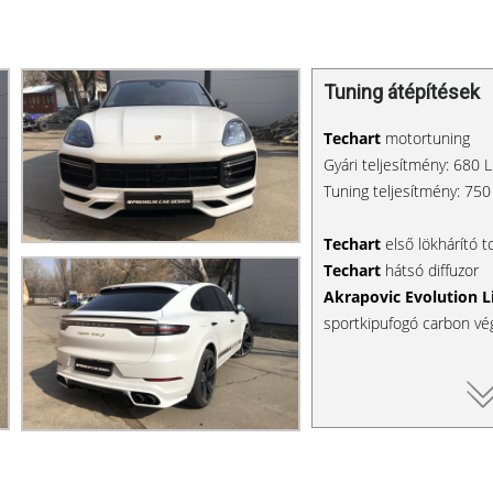
Tuning átépítések
Techart
motortuning
Gyári teljesítmény: 680
Tuning teljesítmény: 75
Techart
első lökhárító t
Techart
hátsó diffuzor
Akrapovic Evolution L
sportkipufogó carbon vé