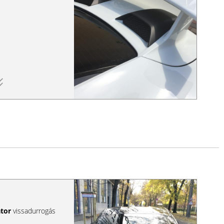
átor
vissadurrogás