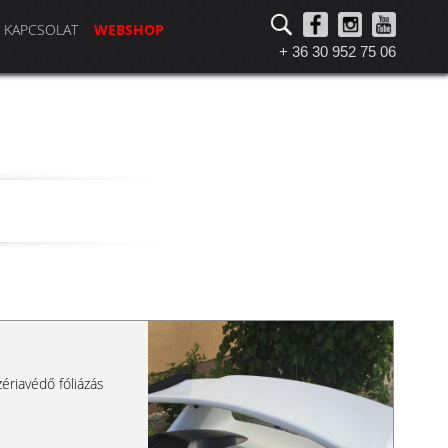
KAPCSOLAT
WEBSHOP
+ 36 30 952 75 06
ériavédő fóliázás