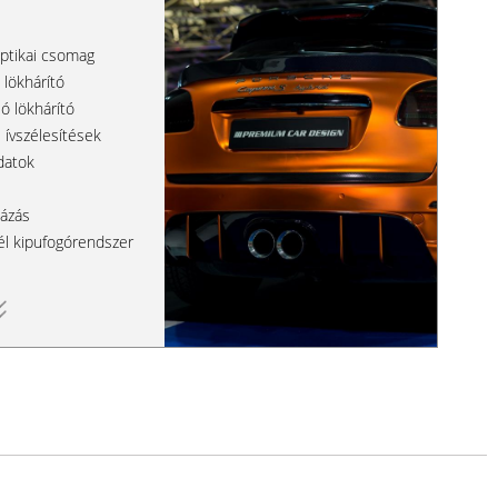
ptikai csomag
 lökhárító
só lökhárító
i ívszélesítések
datok
iázás
l kipufogórendszer