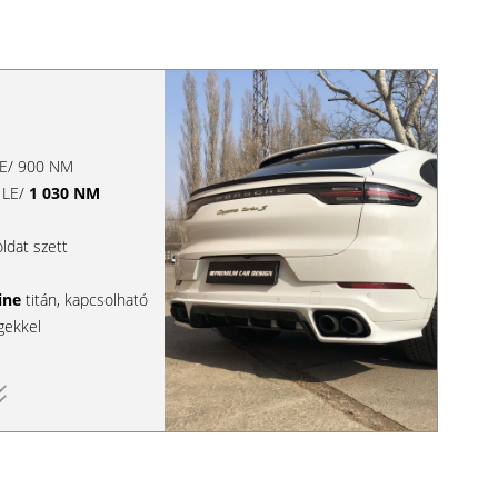
 LE/ 900 NM
0 LE/
1 030 NM
oldat szett
ine
titán, kapcsolható
gekkel