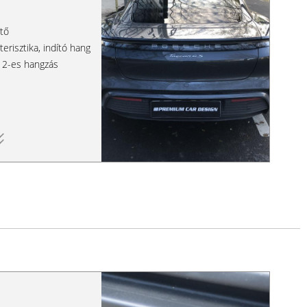
ető
terisztika, indító hang
V12-es hangzás