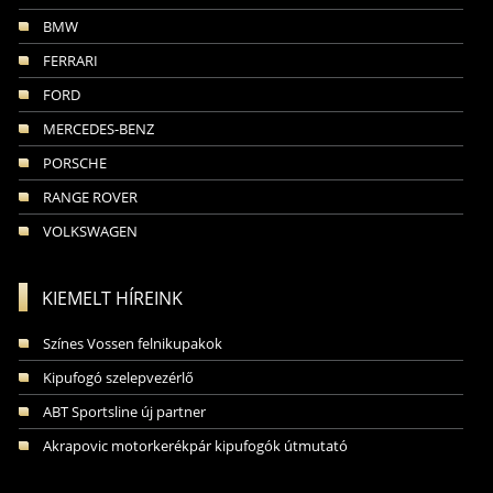
BMW
FERRARI
FORD
MERCEDES-BENZ
PORSCHE
RANGE ROVER
VOLKSWAGEN
KIEMELT HÍREINK
Színes Vossen felnikupakok
Kipufogó szelepvezérlő
ABT Sportsline új partner
Akrapovic motorkerékpár kipufogók útmutató