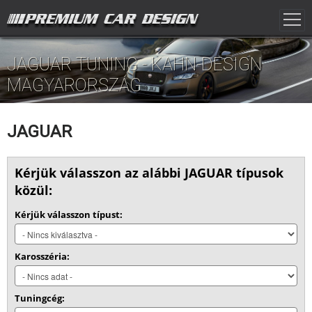
JAGUAR TUNING - KAHN-DESIGN
MAGYARORSZÁG
JAGUAR
Kérjük válasszon az alábbi JAGUAR típusok
közül:
Kérjük válasszon típust:
Karosszéria:
Tuningcég: