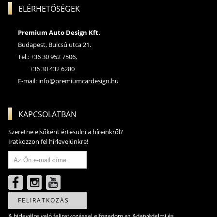
ELÉRHETŐSÉGEK
Premium Auto Design Kft.
Budapest, Bulcsú utca 21.
Tel.: +36 30 952 7506,
+36 30 432 6280
E-mail:
info@premiumcardesign.hu
KAPCSOLATBAN
Szeretne elsőként értesülni a híreinkről?
Iratkozzon fel hírlevelünkre!
FELIRATKOZÁS
A hírlevélre való feliratkozással elfogadom az
Adatvédelmi és