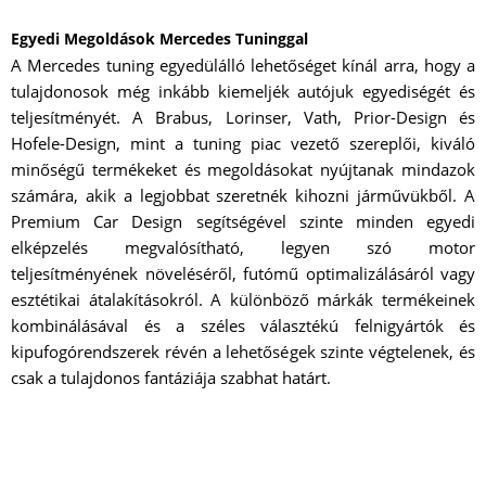
Egyedi Megoldások Mercedes Tuninggal
A Mercedes tuning egyedülálló lehetőséget kínál arra, hogy a
tulajdonosok még inkább kiemeljék autójuk egyediségét és
teljesítményét. A Brabus, Lorinser, Vath, Prior-Design és
Hofele-Design, mint a tuning piac vezető szereplői, kiváló
minőségű termékeket és megoldásokat nyújtanak mindazok
számára, akik a legjobbat szeretnék kihozni járművükből. A
Premium Car Design segítségével szinte minden egyedi
elképzelés megvalósítható, legyen szó motor
teljesítményének növeléséről, futómű optimalizálásáról vagy
esztétikai átalakításokról. A különböző márkák termékeinek
kombinálásával és a széles választékú felnigyártók és
kipufogórendszerek révén a lehetőségek szinte végtelenek, és
csak a tulajdonos fantáziája szabhat határt.