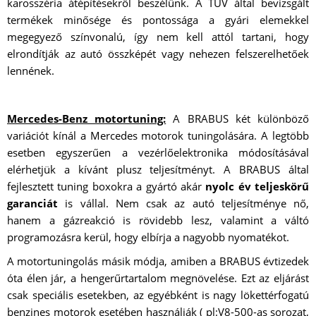
karosszéria átépítésekről beszélünk. A TÜV által bevizsgált
termékek minősége és pontossága a gyári elemekkel
megegyező színvonalú, így nem kell attól tartani, hogy
elrondítják az autó összképét vagy nehezen felszerelhetőek
lennének.
Mercedes-Benz motortuning:
A BRABUS két különböző
variációt kínál a Mercedes motorok tuningolására. A legtöbb
esetben egyszerűen a vezérlőelektronika módosításával
elérhetjük a kívánt plusz teljesítményt. A BRABUS által
fejlesztett tuning boxokra a gyártó akár
nyolc év teljeskörű
garanciát
is vállal. Nem csak az autó teljesítménye nő,
hanem a gázreakció is rövidebb lesz, valamint a váltó
programozásra kerül, hogy elbírja a nagyobb nyomatékot.
A motortuningolás másik módja, amiben a BRABUS évtizedek
óta élen jár, a hengerűrtartalom megnövelése. Ezt az eljárást
csak speciális esetekben, az egyébként is nagy lökettérfogatú
benzines motorok esetében használják ( pl:V8-500-as sorozat,