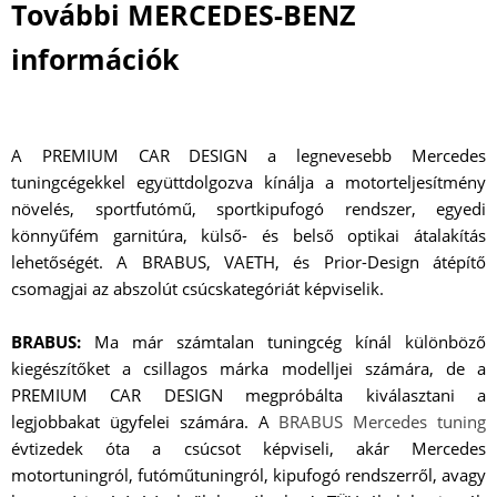
További MERCEDES-BENZ
információk
A PREMIUM CAR DESIGN a legnevesebb Mercedes
tuningcégekkel együttdolgozva kínálja a motorteljesítmény
növelés, sportfutómű, sportkipufogó rendszer, egyedi
könnyűfém garnitúra, külső- és belső optikai átalakítás
lehetőségét. A BRABUS, VAETH, és Prior-Design átépítő
csomagjai az abszolút csúcskategóriát képviselik.
BRABUS:
Ma már számtalan tuningcég kínál különböző
kiegészítőket a csillagos márka modelljei számára, de a
PREMIUM CAR DESIGN megpróbálta kiválasztani a
legjobbakat ügyfelei számára. A
BRABUS Mercedes tuning
évtizedek óta a csúcsot képviseli, akár Mercedes
motortuningról, futóműtuningról, kipufogó rendszerről, avagy