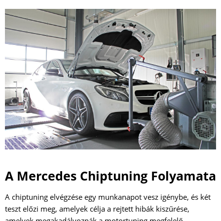
A Mercedes Chiptuning Folyamata
A chiptuning elvégzése egy munkanapot vesz igénybe, és két
teszt előzi meg, amelyek célja a rejtett hibák kiszűrése,
amelyek megakadályoznák a motortuning megfelelő