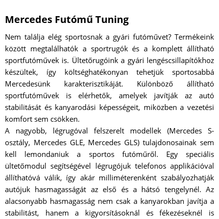
Mercedes Futómű Tuning
Nem találja elég sportosnak a gyári futóművet? Termékeink
között megtalálhatók a sportrugók és a komplett állítható
sportfutóművek is. Ültetőrugóink a gyári lengéscsillapítókhoz
készültek, így költséghatékonyan tehetjük sportosabbá
Mercedesünk karakterisztikáját. Különböző állítható
sportfutóművek is elérhetők, amelyek javítják az autó
stabilitását és kanyarodási képességeit, miközben a vezetési
komfort sem csökken.
A nagyobb, légrugóval felszerelt modellek (Mercedes S-
osztály, Mercedes GLE, Mercedes GLS) tulajdonosainak sem
kell lemondaniuk a sportos futóműről. Egy speciális
ültetőmodul segítségével légrugójuk telefonos applikációval
állíthatóvá válik, így akár milliméterenként szabályozhatják
autójuk hasmagasságát az első és a hátsó tengelynél. Az
alacsonyabb hasmagasság nem csak a kanyarokban javítja a
stabilitást, hanem a kigyorsításoknál és fékezéseknél is