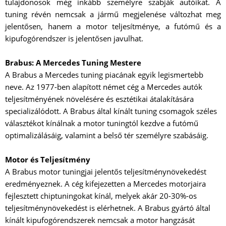
tulajdonosok még inkább személyre szabják autóikat. A
tuning révén nemcsak a jármű megjelenése változhat meg
jelentősen, hanem a motor teljesítménye, a futómű és a
kipufogórendszer is jelentősen javulhat.
Brabus: A Mercedes Tuning Mestere
A Brabus a Mercedes tuning piacának egyik legismertebb
neve. Az 1977-ben alapított német cég a Mercedes autók
teljesítményének növelésére és esztétikai átalakítására
specializálódott. A Brabus által kínált tuning csomagok széles
választékot kínálnak a motor tuningtól kezdve a futómű
optimalizálásáig, valamint a belső tér személyre szabásáig.
Motor és Teljesítmény
A Brabus motor tuningjai jelentős teljesítménynövekedést
eredményeznek. A cég kifejezetten a Mercedes motorjaira
fejlesztett chiptuningokat kínál, melyek akár 20-30%-os
teljesítménynövekedést is elérhetnek. A Brabus gyártó által
kínált kipufogórendszerek nemcsak a motor hangzását