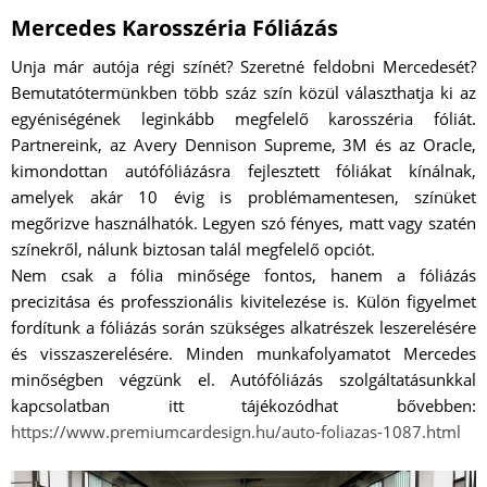
Mercedes Karosszéria Fóliázás
Unja már autója régi színét? Szeretné feldobni Mercedesét?
Bemutatótermünkben több száz szín közül választhatja ki az
egyéniségének leginkább megfelelő karosszéria fóliát.
Partnereink, az Avery Dennison Supreme, 3M és az Oracle,
kimondottan autófóliázásra fejlesztett fóliákat kínálnak,
amelyek akár 10 évig is problémamentesen, színüket
megőrizve használhatók. Legyen szó fényes, matt vagy szatén
színekről, nálunk biztosan talál megfelelő opciót.
Nem csak a fólia minősége fontos, hanem a fóliázás
precizitása és professzionális kivitelezése is. Külön figyelmet
fordítunk a fóliázás során szükséges alkatrészek leszerelésére
és visszaszerelésére. Minden munkafolyamatot Mercedes
minőségben végzünk el. Autófóliázás szolgáltatásunkkal
kapcsolatban itt tájékozódhat bővebben:
https://www.premiumcardesign.hu/auto-foliazas-1087.html