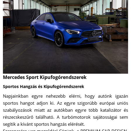
Mercedes Sport Kipufogórendszerek
Sportos Hangzás és Kipufogórendszerek
Napjainkban egyre nehezebb elérni, hogy autónk igazán
sportos hangot adjon ki. Az egyre szigorúbb európai uniós
szabályozások miatt az autókban egyre több katalizátor és
részecskeszűrő található. A turbómotorok sajátosságai sem
segítik a kívánt sportos hangzás elérését.
Szerencsére van megoldás! Cégünk, a PREMIUM CAR DESIGN,