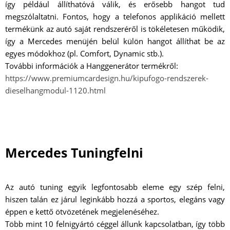
így például állíthatóvá válik, és erősebb hangot tud
megszólaltatni. Fontos, hogy a telefonos applikáció mellett
termékünk az autó saját rendszeréről is tökéletesen működik,
így a Mercedes menüjén belül külön hangot állíthat be az
egyes módokhoz (pl. Comfort, Dynamic stb.).
További információk a Hanggenerátor termékről:
https://www.premiumcardesign.hu/kipufogo-rendszerek-
dieselhangmodul-1120.html
Mercedes Tuningfelni
Az autó tuning egyik legfontosabb eleme egy szép felni,
hiszen talán ez járul leginkább hozzá a sportos, elegáns vagy
éppen e kettő ötvözetének megjelenéséhez.
Több mint 10 felnigyártó céggel állunk kapcsolatban, így több