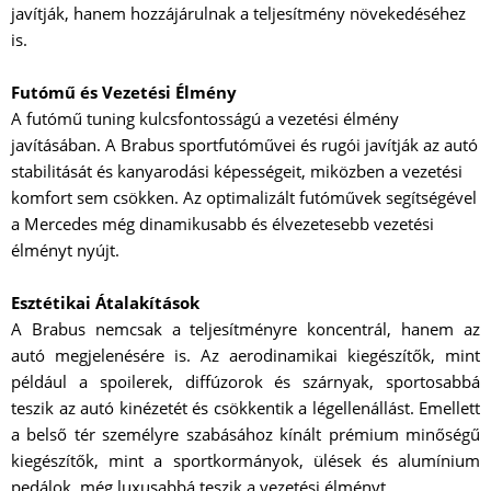
javítják, hanem hozzájárulnak a teljesítmény növekedéséhez
is.
Futómű és Vezetési Élmény
A futómű tuning kulcsfontosságú a vezetési élmény
javításában. A Brabus sportfutóművei és rugói javítják az autó
stabilitását és kanyarodási képességeit, miközben a vezetési
komfort sem csökken. Az optimalizált futóművek segítségével
a Mercedes még dinamikusabb és élvezetesebb vezetési
élményt nyújt.
Esztétikai Átalakítások
A Brabus nemcsak a teljesítményre koncentrál, hanem az
autó megjelenésére is. Az aerodinamikai kiegészítők, mint
például a spoilerek, diffúzorok és szárnyak, sportosabbá
teszik az autó kinézetét és csökkentik a légellenállást. Emellett
a belső tér személyre szabásához kínált prémium minőségű
kiegészítők, mint a sportkormányok, ülések és alumínium
pedálok, még luxusabbá teszik a vezetési élményt.