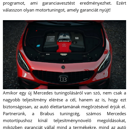
programot, ami garanciavesztést eredményezhet. Ezért
válasszon olyan motortuningot, amely garanciát nyújt!
Amikor egy új Mercedes tuningolásáról van szó, nem csak a
nagyobb teljesítmény elérése a cél, hanem az is, hogy ezt
biztonságosan, az autó élettartamának megőrzésével érjük el.
Partnerünk, a Brabus tuningcég, számos Mercedes
motortípushoz kínál teljesítménynövelő megoldásokat,
miközben garanciát vállal mind a termékekre, mind az autó