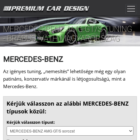
MERCEDES-BENZ AMG GT/S TUNING
- BRABUS, VÄTH MAGYARORSZÁG
MERCEDES-BENZ
Az igényes tuning, „nemesítés” lehetősége még egy olyan
patináns, konzervatív márkánál is létjogosultságú, mint a
Mercedes-Benz.
Kérjük válasszon az alábbi MERCEDES-BENZ
típusok közül:
Kérjük válasszon típust: