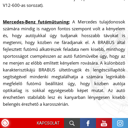
V12-600-as sorozat).
Mercedes-Benz futóműtuning:
A Mercedes tulajdonosok
számára mindig is nagyon fontos szempont volt a kényelem
és, hogy autójukkal úgy tudjanak hosszabb távokat is
megtenni, hogy közben ne fáradjanak el. A BRABUS által
fejlesztett futómű alkatrészek feladata nem kisebb, minthogy
sportosságot csempésszen az autó futóművébe úgy, hogy az
ne menjen az előbb említett kényelem rovására. A különböző
karakterisztikájú BRABUS ültetőrugók és lengéscsillapítók
segítségével mindenki megtalálhatja a számára leginkább
megfelelő futómű beállítást úgy, hogy közben autója
optikailag is sokkal egységesebb képet mutat. Az autó
érezhetően stabilabb lesz és kanyarban lényegesen kisebb
belengés érezhető a karosszérián.
BRABUS kipufogótuning, kipufogó rendszerek:
A BRABUS
KAPCSOLAT
szinte minden létező Mercedes-Benz típushoz kínál