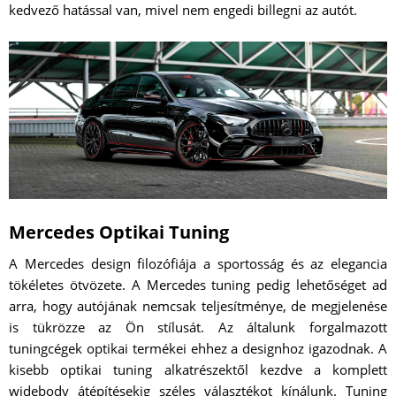
kedvező hatással van, mivel nem engedi billegni az autót.
Mercedes Optikai Tuning
A Mercedes design filozófiája a sportosság és az elegancia
tökéletes ötvözete. A Mercedes tuning pedig lehetőséget ad
arra, hogy autójának nemcsak teljesítménye, de megjelenése
is tükrözze az Ön stílusát. Az általunk forgalmazott
tuningcégek optikai termékei ehhez a designhoz igazodnak. A
kisebb optikai tuning alkatrészektől kezdve a komplett
widebody átépítésekig széles választékot kínálunk. Tuning