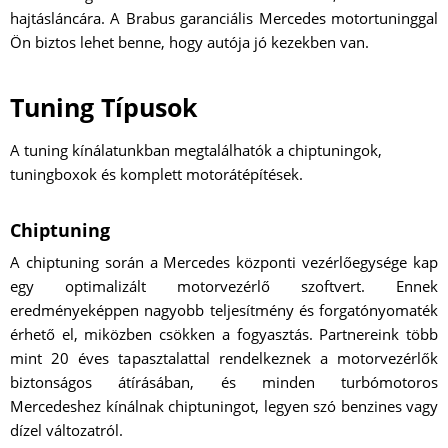
hajtásláncára. A Brabus garanciális Mercedes motortuninggal
Ön biztos lehet benne, hogy autója jó kezekben van.
Tuning Típusok
A tuning kínálatunkban megtalálhatók a chiptuningok,
tuningboxok és komplett motorátépítések.
Chiptuning
A chiptuning során a Mercedes központi vezérlőegysége kap
egy optimalizált motorvezérlő szoftvert. Ennek
eredményeképpen nagyobb teljesítmény és forgatónyomaték
érhető el, miközben csökken a fogyasztás. Partnereink több
mint 20 éves tapasztalattal rendelkeznek a motorvezérlők
biztonságos átírásában, és minden turbómotoros
Mercedeshez kínálnak chiptuningot, legyen szó benzines vagy
dízel változatról.