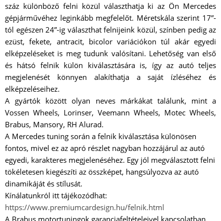
száz különböző felni közül választhatja ki az Ön Mercedes
gépjárművéhez leginkább megfelelőt. Méretskála szerint 17”-
tól egészen 24”-ig választhat felnijeink közül, színben pedig az
ezüst, fekete, antracit, bicolor variációkon túl akár egyedi
elképzeléseket is meg tudunk valósítani. Lehetőség van első
és hátsó felnik külön kiválasztására is, így az autó teljes
megjelenését könnyen alakíthatja a saját ízléséhez és
elképzeléseihez.
A gyártók között olyan neves márkákat találunk, mint a
Vossen Wheels, Lorinser, Veemann Wheels, Motec Wheels,
Brabus, Mansory, RH Alurad.
A Mercedes tuning során a felnik kiválasztása különösen
fontos, mivel ez az apró részlet nagyban hozzájárul az autó
egyedi, karakteres megjelenéséhez. Egy jól megválasztott felni
tökéletesen kiegészíti az összképet, hangsúlyozva az autó
dinamikáját és stílusát.
Kínálatunkról itt tájékozódhat:
https://www.premiumcardesign.hu/felnik.html
A Brabus motortuningok garanciafeltételeivel kapcsolatban