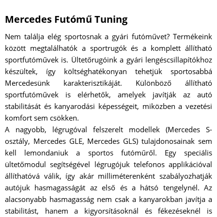
Mercedes Futómű Tuning
Nem találja elég sportosnak a gyári futóművet? Termékeink
között megtalálhatók a sportrugók és a komplett állítható
sportfutóművek is. Ültetőrugóink a gyári lengéscsillapítókhoz
készültek, így költséghatékonyan tehetjük sportosabbá
Mercedesünk karakterisztikáját. Különböző állítható
sportfutóművek is elérhetők, amelyek javítják az autó
stabilitását és kanyarodási képességeit, miközben a vezetési
komfort sem csökken.
A nagyobb, légrugóval felszerelt modellek (Mercedes S-
osztály, Mercedes GLE, Mercedes GLS) tulajdonosainak sem
kell lemondaniuk a sportos futóműről. Egy speciális
ültetőmodul segítségével légrugójuk telefonos applikációval
állíthatóvá válik, így akár milliméterenként szabályozhatják
autójuk hasmagasságát az első és a hátsó tengelynél. Az
alacsonyabb hasmagasság nem csak a kanyarokban javítja a
stabilitást, hanem a kigyorsításoknál és fékezéseknél is