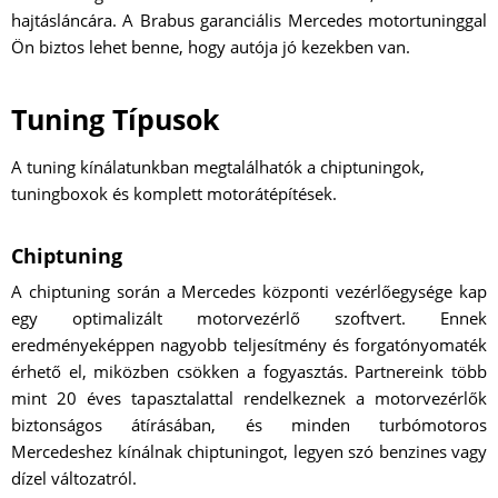
hajtásláncára. A Brabus garanciális Mercedes motortuninggal
Ön biztos lehet benne, hogy autója jó kezekben van.
Tuning Típusok
A tuning kínálatunkban megtalálhatók a chiptuningok,
tuningboxok és komplett motorátépítések.
Chiptuning
A chiptuning során a Mercedes központi vezérlőegysége kap
egy optimalizált motorvezérlő szoftvert. Ennek
eredményeképpen nagyobb teljesítmény és forgatónyomaték
érhető el, miközben csökken a fogyasztás. Partnereink több
mint 20 éves tapasztalattal rendelkeznek a motorvezérlők
biztonságos átírásában, és minden turbómotoros
Mercedeshez kínálnak chiptuningot, legyen szó benzines vagy
dízel változatról.