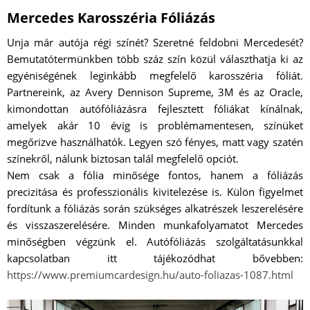
Mercedes Karosszéria Fóliázás
Unja már autója régi színét? Szeretné feldobni Mercedesét?
Bemutatótermünkben több száz szín közül választhatja ki az
egyéniségének leginkább megfelelő karosszéria fóliát.
Partnereink, az Avery Dennison Supreme, 3M és az Oracle,
kimondottan autófóliázásra fejlesztett fóliákat kínálnak,
amelyek akár 10 évig is problémamentesen, színüket
megőrizve használhatók. Legyen szó fényes, matt vagy szatén
színekről, nálunk biztosan talál megfelelő opciót.
Nem csak a fólia minősége fontos, hanem a fóliázás
precizitása és professzionális kivitelezése is. Külön figyelmet
fordítunk a fóliázás során szükséges alkatrészek leszerelésére
és visszaszerelésére. Minden munkafolyamatot Mercedes
minőségben végzünk el. Autófóliázás szolgáltatásunkkal
kapcsolatban itt tájékozódhat bővebben:
https://www.premiumcardesign.hu/auto-foliazas-1087.html