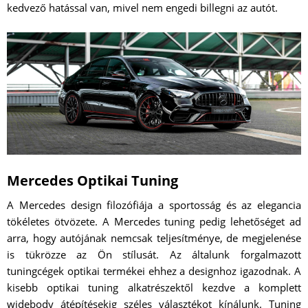
kedvező hatással van, mivel nem engedi billegni az autót.
Mercedes Optikai Tuning
A Mercedes design filozófiája a sportosság és az elegancia
tökéletes ötvözete. A Mercedes tuning pedig lehetőséget ad
arra, hogy autójának nemcsak teljesítménye, de megjelenése
is tükrözze az Ön stílusát. Az általunk forgalmazott
tuningcégek optikai termékei ehhez a designhoz igazodnak. A
kisebb optikai tuning alkatrészektől kezdve a komplett
widebody átépítésekig széles választékot kínálunk. Tuning