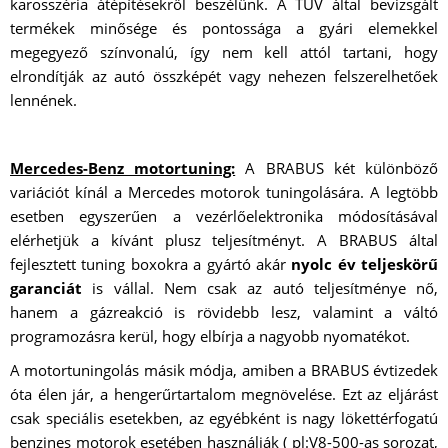
karosszéria átépítésekről beszélünk. A TÜV által bevizsgált
termékek minősége és pontossága a gyári elemekkel
megegyező színvonalú, így nem kell attól tartani, hogy
elrondítják az autó összképét vagy nehezen felszerelhetőek
lennének.
Mercedes-Benz motortuning:
A BRABUS két különböző
variációt kínál a Mercedes motorok tuningolására. A legtöbb
esetben egyszerűen a vezérlőelektronika módosításával
elérhetjük a kívánt plusz teljesítményt. A BRABUS által
fejlesztett tuning boxokra a gyártó akár
nyolc év teljeskörű
garanciát
is vállal. Nem csak az autó teljesítménye nő,
hanem a gázreakció is rövidebb lesz, valamint a váltó
programozásra kerül, hogy elbírja a nagyobb nyomatékot.
A motortuningolás másik módja, amiben a BRABUS évtizedek
óta élen jár, a hengerűrtartalom megnövelése. Ezt az eljárást
csak speciális esetekben, az egyébként is nagy lökettérfogatú
benzines motorok esetében használják ( pl:V8-500-as sorozat,