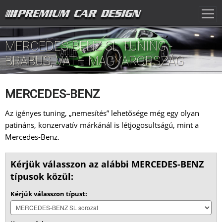
MERCEDES-BENZ SL TUNING -
BRABUS, VÄTH MAGYARORSZÁG
MERCEDES-BENZ
Az igényes tuning, „nemesítés” lehetősége még egy olyan
patináns, konzervatív márkánál is létjogosultságú, mint a
Mercedes-Benz.
Kérjük válasszon az alábbi MERCEDES-BENZ
típusok közül:
Kérjük válasszon típust: