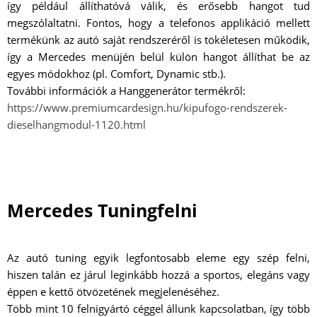
így például állíthatóvá válik, és erősebb hangot tud
megszólaltatni. Fontos, hogy a telefonos applikáció mellett
termékünk az autó saját rendszeréről is tökéletesen működik,
így a Mercedes menüjén belül külön hangot állíthat be az
egyes módokhoz (pl. Comfort, Dynamic stb.).
További információk a Hanggenerátor termékről:
https://www.premiumcardesign.hu/kipufogo-rendszerek-
dieselhangmodul-1120.html
Mercedes Tuningfelni
Az autó tuning egyik legfontosabb eleme egy szép felni,
hiszen talán ez járul leginkább hozzá a sportos, elegáns vagy
éppen e kettő ötvözetének megjelenéséhez.
Több mint 10 felnigyártó céggel állunk kapcsolatban, így több