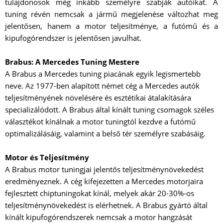
tulajdonosok még inkább személyre szabják autóikat. A
tuning révén nemcsak a jármű megjelenése változhat meg
jelentősen, hanem a motor teljesítménye, a futómű és a
kipufogórendszer is jelentősen javulhat.
Brabus: A Mercedes Tuning Mestere
A Brabus a Mercedes tuning piacának egyik legismertebb
neve. Az 1977-ben alapított német cég a Mercedes autók
teljesítményének növelésére és esztétikai átalakítására
specializálódott. A Brabus által kínált tuning csomagok széles
választékot kínálnak a motor tuningtól kezdve a futómű
optimalizálásáig, valamint a belső tér személyre szabásáig.
Motor és Teljesítmény
A Brabus motor tuningjai jelentős teljesítménynövekedést
eredményeznek. A cég kifejezetten a Mercedes motorjaira
fejlesztett chiptuningokat kínál, melyek akár 20-30%-os
teljesítménynövekedést is elérhetnek. A Brabus gyártó által
kínált kipufogórendszerek nemcsak a motor hangzását