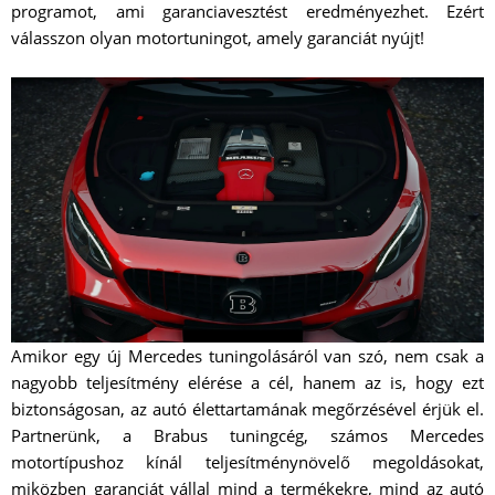
programot, ami garanciavesztést eredményezhet. Ezért
válasszon olyan motortuningot, amely garanciát nyújt!
Amikor egy új Mercedes tuningolásáról van szó, nem csak a
nagyobb teljesítmény elérése a cél, hanem az is, hogy ezt
biztonságosan, az autó élettartamának megőrzésével érjük el.
Partnerünk, a Brabus tuningcég, számos Mercedes
motortípushoz kínál teljesítménynövelő megoldásokat,
miközben garanciát vállal mind a termékekre, mind az autó