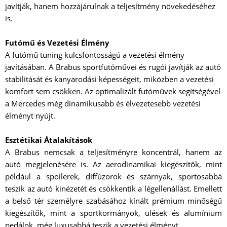
javítják, hanem hozzájárulnak a teljesítmény növekedéséhez
is.
Futómű és Vezetési Élmény
A futómű tuning kulcsfontosságú a vezetési élmény
javításában. A Brabus sportfutóművei és rugói javítják az autó
stabilitását és kanyarodási képességeit, miközben a vezetési
komfort sem csökken. Az optimalizált futóművek segítségével
a Mercedes még dinamikusabb és élvezetesebb vezetési
élményt nyújt.
Esztétikai Átalakítások
A Brabus nemcsak a teljesítményre koncentrál, hanem az
autó megjelenésére is. Az aerodinamikai kiegészítők, mint
például a spoilerek, diffúzorok és szárnyak, sportosabbá
teszik az autó kinézetét és csökkentik a légellenállást. Emellett
a belső tér személyre szabásához kínált prémium minőségű
kiegészítők, mint a sportkormányok, ülések és alumínium
pedálok, még luxusabbá teszik a vezetési élményt.