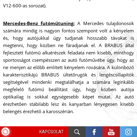
V12-600-as sorozat).
Mercedes-Benz futóműtuning:
A Mercedes tulajdonosok
számára mindig is nagyon fontos szempont volt a kényelem
és, hogy autójukkal úgy tudjanak hosszabb távokat is
megtenni, hogy közben ne fáradjanak el. A BRABUS által
fejlesztett futómű alkatrészek feladata nem kisebb, minthogy
sportosságot csempésszen az autó futóművébe úgy, hogy az
ne menjen az előbb említett kényelem rovására. A különböző
karakterisztikájú BRABUS ültetőrugók és lengéscsillapítók
segítségével mindenki megtalálhatja a számára leginkább
megfelelő futómű beállítást úgy, hogy közben autója
optikailag is sokkal egységesebb képet mutat. Az autó
érezhetően stabilabb lesz és kanyarban lényegesen kisebb
belengés érezhető a karosszérián.
BRABUS kipufogótuning, kipufogó rendszerek:
A BRABUS
KAPCSOLAT
szinte minden létező Mercedes-Benz típushoz kínál