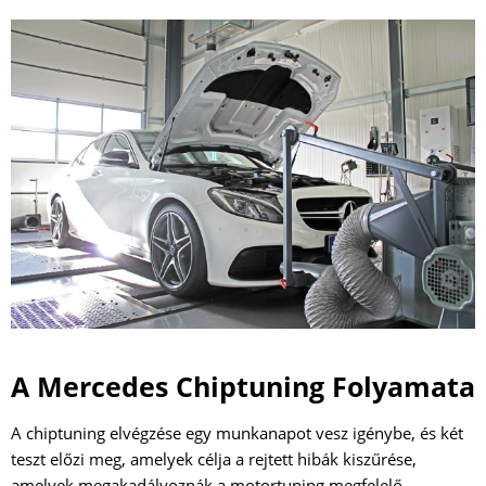
A Mercedes Chiptuning Folyamata
A chiptuning elvégzése egy munkanapot vesz igénybe, és két
teszt előzi meg, amelyek célja a rejtett hibák kiszűrése,
amelyek megakadályoznák a motortuning megfelelő