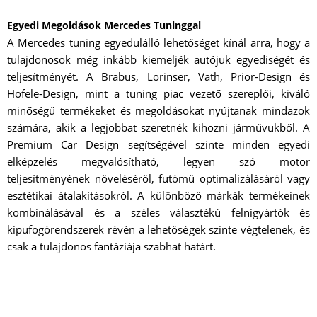
Egyedi Megoldások Mercedes Tuninggal
A Mercedes tuning egyedülálló lehetőséget kínál arra, hogy a
tulajdonosok még inkább kiemeljék autójuk egyediségét és
teljesítményét. A Brabus, Lorinser, Vath, Prior-Design és
Hofele-Design, mint a tuning piac vezető szereplői, kiváló
minőségű termékeket és megoldásokat nyújtanak mindazok
számára, akik a legjobbat szeretnék kihozni járművükből. A
Premium Car Design segítségével szinte minden egyedi
elképzelés megvalósítható, legyen szó motor
teljesítményének növeléséről, futómű optimalizálásáról vagy
esztétikai átalakításokról. A különböző márkák termékeinek
kombinálásával és a széles választékú felnigyártók és
kipufogórendszerek révén a lehetőségek szinte végtelenek, és
csak a tulajdonos fantáziája szabhat határt.