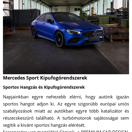
Mercedes Sport Kipufogórendszerek
Sportos Hangzás és Kipufogórendszerek
Napjainkban egyre nehezebb elérni, hogy autónk igazán
sportos hangot adjon ki. Az egyre szigorúbb európai uniós
szabályozások miatt az autókban egyre több katalizátor és
részecskeszűrő található. A turbómotorok sajátosságai sem
segítik a kívánt sportos hangzás elérését.
Szerencsére van megoldás! Cégünk, a PREMIUM CAR DESIGN,