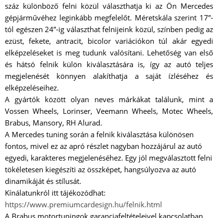
száz különböző felni közül választhatja ki az Ön Mercedes
gépjárművéhez leginkább megfelelőt. Méretskála szerint 17”-
tól egészen 24”-ig választhat felnijeink közül, színben pedig az
ezüst, fekete, antracit, bicolor variációkon túl akár egyedi
elképzeléseket is meg tudunk valósítani. Lehetőség van első
és hátsó felnik külön kiválasztására is, így az autó teljes
megjelenését könnyen alakíthatja a saját ízléséhez és
elképzeléseihez.
A gyártók között olyan neves márkákat találunk, mint a
Vossen Wheels, Lorinser, Veemann Wheels, Motec Wheels,
Brabus, Mansory, RH Alurad.
A Mercedes tuning során a felnik kiválasztása különösen
fontos, mivel ez az apró részlet nagyban hozzájárul az autó
egyedi, karakteres megjelenéséhez. Egy jól megválasztott felni
tökéletesen kiegészíti az összképet, hangsúlyozva az autó
dinamikáját és stílusát.
Kínálatunkról itt tájékozódhat:
https://www.premiumcardesign.hu/felnik.html
A Brabus motortuningok garanciafeltételeivel kapcsolatban