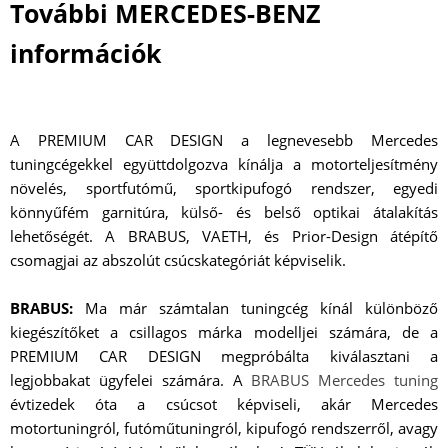
További MERCEDES-BENZ
információk
A PREMIUM CAR DESIGN a legnevesebb Mercedes
tuningcégekkel együttdolgozva kínálja a motorteljesítmény
növelés, sportfutómű, sportkipufogó rendszer, egyedi
könnyűfém garnitúra, külső- és belső optikai átalakítás
lehetőségét. A BRABUS, VAETH, és Prior-Design átépítő
csomagjai az abszolút csúcskategóriát képviselik.
BRABUS:
Ma már számtalan tuningcég kínál különböző
kiegészítőket a csillagos márka modelljei számára, de a
PREMIUM CAR DESIGN megpróbálta kiválasztani a
legjobbakat ügyfelei számára. A
BRABUS Mercedes tuning
évtizedek óta a csúcsot képviseli, akár Mercedes
motortuningról, futóműtuningról, kipufogó rendszerről, avagy