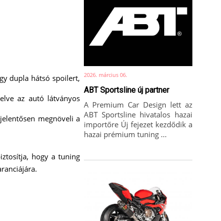
2026. március 06.
gy dupla hátsó spoilert,
ABT Sportsline új partner
elve az autó látványos
A Premium Car Design lett az
ABT Sportsline hivatalos hazai
jelentősen megnöveli a
importőre Új fejezet kezdődik a
hazai prémium tuning ...
ztosítja, hogy a tuning
ranciájára.