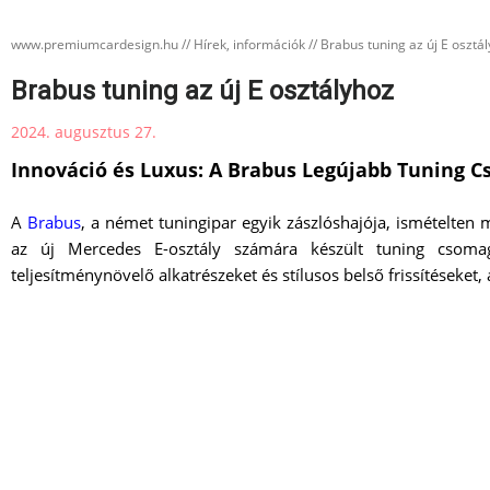
www.premiumcardesign.hu
//
Hírek, információk
//
Brabus tuning az új E osztá
Brabus tuning az új E osztályhoz
2024. augusztus 27.
Innováció és Luxus: A Brabus Legújabb Tuning C
A
Brabus
, a német tuningipar egyik zászlóshajója, ismételten 
az új Mercedes E-osztály számára készült tuning csomag
teljesítménynövelő alkatrészeket és stílusos belső frissítések