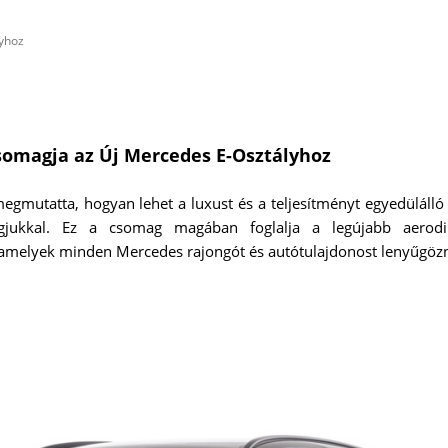
lyhoz
somagja az Új Mercedes E-Osztályhoz
megmutatta, hogyan lehet a luxust és a teljesítményt egyedüláll
jukkal. Ez a csomag magában foglalja a legújabb aerodina
et, amelyek minden Mercedes rajongót és autótulajdonost lenyűgöz