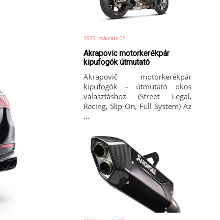
2026. március 02.
Akrapovic motorkerékpár
kipufogók útmutató
Akrapovič motorkerékpár
kipufogók – útmutató okos
választáshoz (Street Legal,
Racing, Slip-On, Full System) Az
...