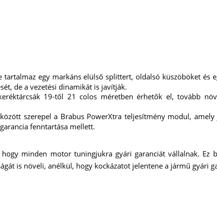
e tartalmaz egy markáns elülső splittert, oldalsó küszöböket és e
t, de a vezetési dinamikát is javítják.
eréktárcsák 19-től 21 colos méretben érhetők el, tovább növ
özött szerepel a Brabus PowerXtra teljesítmény modul, amely 
garancia fenntartása mellett.
 hogy minden motor tuningjukra gyári garanciát vállalnak. Ez bi
át is növeli, anélkül, hogy kockázatot jelentene a jármű gyári ga