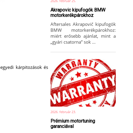
2026. február 25.
Akrapovic kipufogók BMW
motorkerékpárokhoz
Aftersales Akrapovič kipufogók
BMW motorkerékpárokhoz:
miért erősebb ajánlat, mint a
„gyári csatorna” sok ...
egyedi kárpitozások és
2026. február 23.
Prémium motortuning
garanciával