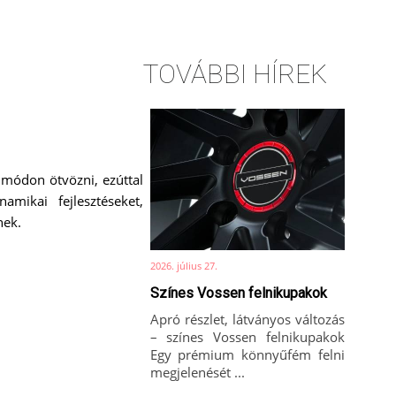
TOVÁBBI HÍREK
ó módon ötvözni, ezúttal
mikai fejlesztéseket,
nek.
2026. július 27.
Színes Vossen felnikupakok
Apró részlet, látványos változás
– színes Vossen felnikupakok
Egy prémium könnyűfém felni
megjelenését ...