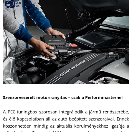
Szenzorvezérelt motorirányítás – csak a Performmasternél
A PEC tuningbox szorosan integrálódik a jármű rendszerébe,
és élő kapcsolatban áll az autó beépített szenzoraival. Ennek
köszönhetően mindig az aktuális körülményekhez igazítja a