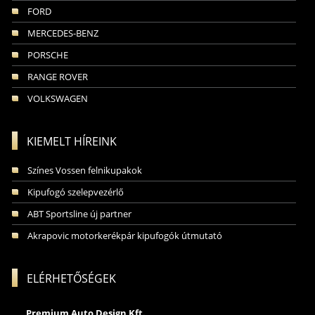
FORD
MERCEDES-BENZ
PORSCHE
RANGE ROVER
VOLKSWAGEN
KIEMELT HÍREINK
Színes Vossen felnikupakok
Kipufogó szelepvezérlő
ABT Sportsline új partner
Akrapovic motorkerékpár kipufogók útmutató
ELÉRHETŐSÉGEK
Premium Auto Design Kft.