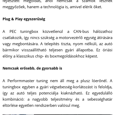
fejlesztett megoldás, ahol nemcsak a számok lesznek
meggyőzőek, hanem a technológia is, amivel elérik őket.
Plug & Play egyszerűség
A PEC tuningbox közvetlenül a CAN-bus hálózathoz
csatlakozik, így nincs szükség a motorvezérlő egység átírására
vagy megbontására. A telepítés tiszta, nyom nélküli, az autó
bármikor visszaállítható teljesen gyári állapotba. Ez óriási
előny a klasszikus chip- és boxmegoldásokhoz képest.
Nemcsak erősebb, de gyorsabb is
A Performmaster tuning nem áll meg a plusz lóerőnél. A
tuningbox egyben a gyári végsebesség-korlátozást is feloldja,
így az autó teljes potenciálja kiaknázható. Ez egyedülálló
kombináció: a nagyobb teljesítmény és a sebességhatár
eltörlése egyetlen rendszerben valósul meg.