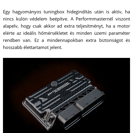
Egy hagyományos tuningbox hidegindítás után is aktív, ha
nincs külön védelem beépítve. A Performmasternél viszont
alapelv, hogy csak akkor ad extra teljesítményt, ha a motor
elérte az ideális hőmérsékletet és minden üzemi paraméter
rendben van. Ez a mindennapokban extra biztonságot és
hosszabb élettartamot jelent.