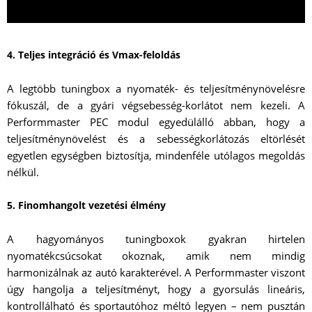
4. Teljes integráció és Vmax-feloldás
A legtöbb tuningbox a nyomaték- és teljesítménynövelésre
fókuszál, de a gyári végsebesség-korlátot nem kezeli. A
Performmaster PEC modul egyedülálló abban, hogy a
teljesítménynövelést és a sebességkorlátozás eltörlését
egyetlen egységben biztosítja, mindenféle utólagos megoldás
nélkül.
5. Finomhangolt vezetési élmény
A hagyományos tuningboxok gyakran hirtelen
nyomatékcsúcsokat okoznak, amik nem mindig
harmonizálnak az autó karakterével. A Performmaster viszont
úgy hangolja a teljesítményt, hogy a gyorsulás lineáris,
kontrollálható és sportautóhoz méltó legyen – nem pusztán