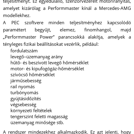
teljesítményt. Ez egyedülálló, szenzorvezérelt motorirányítás,
amelyet kizárólag a Performmaster kínál a Mercedes-AMG
modellekhez.
A PEC szoftvere minden teljesítményhez kapcsolódó
paramétert begyűjt, elemez, finomhangol, majd
„Performmaster Power” parancsokká alakítja, amelyek a
tényleges fizikai beállításokat vezérlik, például:
fordulatszám
levegő–üzemanyag arány
hűtő- és beszívott levegő hőmérséklet
motor- és kipufogógáz-hőmérséklet
szívócső hőmérséklet
járműsebesség
rail nyomás
turbónyomás
gyújtásidőzítés
végsebesség
környezeti feltételek
tengerszint feletti magasság
üzemanyag minősége stb.
A rendszer mindezekhez alkalmazkodik. Ez azt jelenti, hogy