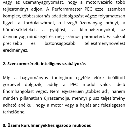
vagy az üzemanyagnyomást, hogy a motorvezérlő több
teljesítményt adjon. A Performmaster PEC ezzel szemben
komplex, többcsatornás adatfeldolgozást végez: folyamatosan
figyeli a fordulatszámot, a levegő–üzemanyag arányt, a
hőmérsékleteket, a gyújtást, a klímaviszonyokat, az
üzemanyag minőségét és még számos paramétert. Ez sokkal
precízebb és biztonságosabb teljesítménynövelést
eredményez.
2. Szenzorvezérelt, intelligens szabályozás
Míg a hagyományos tuningbox egyféle előre beállított
görbével dolgozik, addig a PEC modul valós idejű
finomhangolást végez. Nem egyszerűen „többet ad”, hanem
minden pillanatban újraszámolja, mennyi plusz teljesítmény
adható anélkül, hogy a motor vagy a hajtáslánc feleslegesen
terhelődne.
3. Üzemi körülményekhez igazodó működés