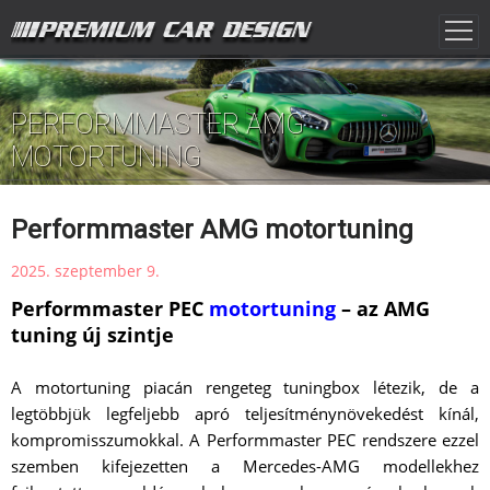
PERFORMMASTER AMG
MOTORTUNING
Performmaster AMG motortuning
2025. szeptember 9.
Performmaster PEC
motortuning
– az AMG
tuning új szintje
A motortuning piacán rengeteg tuningbox létezik, de a
legtöbbjük legfeljebb apró teljesítménynövekedést kínál,
kompromisszumokkal. A Performmaster PEC rendszere ezzel
szemben kifejezetten a Mercedes-AMG modellekhez