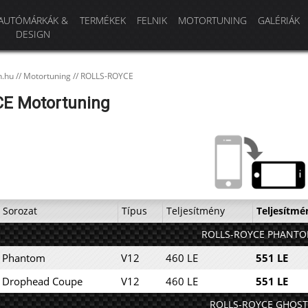
AUTÓMÁRKÁK &
TERMÉKEK
FELNIK
MOTORTUNING
GALÉRIÁK
DESIGN
n.hu
//
Motortuning
//
ROLLS-ROYCE
E Motortuning
Sorozat
Típus
Teljesítmény
Teljesítmé
ROLLS-ROYCE PHANT
Phantom
V12
460 LE
551 LE
Drophead Coupe
V12
460 LE
551 LE
ROLLS-ROYCE GHOST