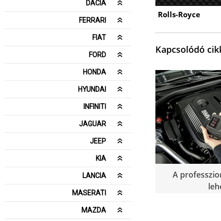
DACIA
Rolls-Royce
FERRARI
FIAT
Kapcsolódó cik
FORD
HONDA
HYUNDAI
INFINITI
JAGUAR
JEEP
KIA
A professzio
LANCIA
leh
MASERATI
MAZDA