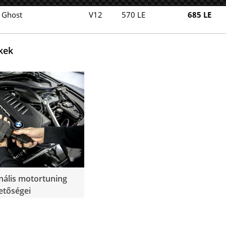
Ghost
V12
570 LE
685 LE
kek
nális motortuning
etőségei