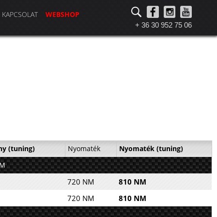
KAPCSOLAT
WEBSHOP
+ 36 30 952 75 06
ny (tuning)
Nyomaték
Nyomaték (tuning)
OM
720 NM
810 NM
720 NM
810 NM