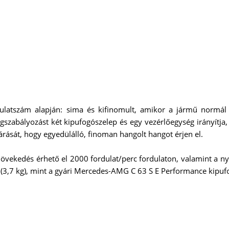
ulatszám alapján: sima és kifinomult, amikor a jármű normál
abályozást két kipufogószelep és egy vezérlőegység irányítja, a
árását, hogy egyedülálló, finoman hangolt hangot érjen el.
növekedés érhető el 2000 fordulat/perc fordulaton, valamint a 
(3,7 kg), mint a gyári Mercedes-AMG C 63 S E Performance kipuf