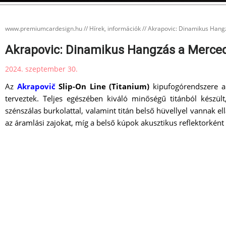
www.premiumcardesign.hu
//
Hírek, információk
//
Akrapovic: Dinamikus Hang
Akrapovic: Dinamikus Hangzás a Merce
2024. szeptember 30.
Az
Akrapovič
Slip-On Line (Titanium)
kipufogórendszere a
terveztek. Teljes egészében kiváló minőségű titánból készült
szénszálas burkolattal, valamint titán belső hüvellyel vannak 
az áramlási zajokat, míg a belső kúpok akusztikus reflektorkén