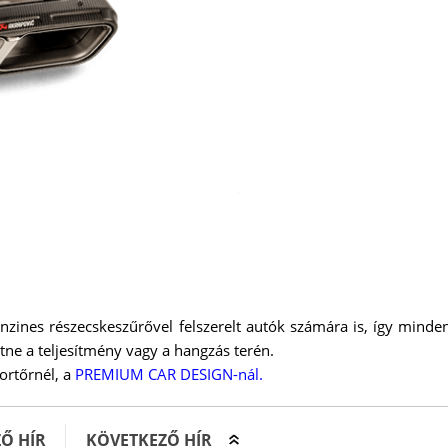
nzines részecskeszűrővel felszerelt autók számára is, így mind
e a teljesítmény vagy a hangzás terén.
ortőrnél, a
PREMIUM CAR DESIGN-nál.
Ő HÍR
KÖVETKEZŐ HÍR