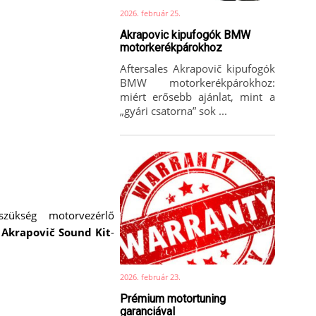
2026. február 25.
Akrapovic kipufogók BMW
motorkerékpárokhoz
Aftersales Akrapovič kipufogók
BMW motorkerékpárokhoz:
miért erősebb ajánlat, mint a
„gyári csatorna” sok ...
szükség motorvezérlő
z
Akrapovič Sound Kit
-
2026. február 23.
Prémium motortuning
garanciával