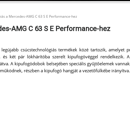
zás a Mercedes-AMG C 63 S E Performance-hez
des-AMG C 63 S E Performance-hez
 legújabb csúcstechnológiás termékek közé tartozik, amelyet
, és két pár lökhárítóba szerelt kipufogóvéggel rendelkezik. A
ellátva. A kipufogódobok belsejében speciális gyűjtőelemek vann
t működnek, részben a kipufogó hangját a vezetőfülkébe irányítva.