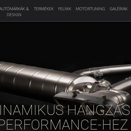
AUTÓMÁRKÁK &
TERMÉKEK
FELNIK
MOTORTUNING
GALÉRIÁK
DESIGN
DINAMIKUS HANGZÁS
E PERFORMANCE-HEZ