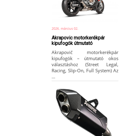
2026. március 02.
Akrapovic motorkerékpár
kipufogók útmutató
Akrapovič motorkerékpár
kipufogók – útmutató okos
választáshoz (Street Legal,
Racing, Slip-On, Full System) Az
...