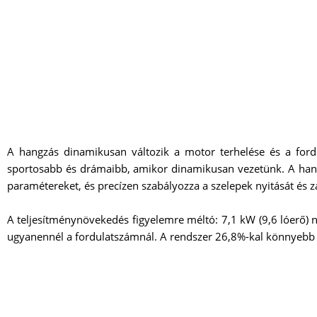
A hangzás dinamikusan változik a motor terhelése és a ford
sportosabb és drámaibb, amikor dinamikusan vezetünk. A hangsz
paramétereket, és precízen szabályozza a szelepek nyitását és z
A teljesítménynövekedés figyelemre méltó: 7,1 kW (9,6 lóerő) 
ugyanennél a fordulatszámnál. A rendszer 26,8%-kal könnyebb 