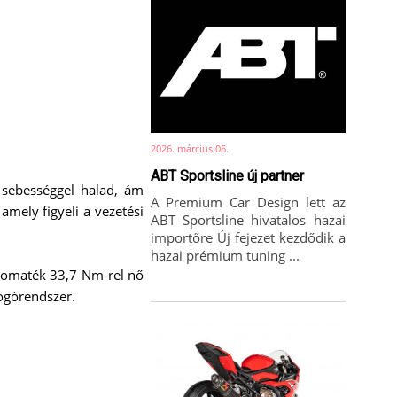
2026. március 06.
ABT Sportsline új partner
 sebességgel halad, ám
A Premium Car Design lett az
mely figyeli a vezetési
ABT Sportsline hivatalos hazai
importőre Új fejezet kezdődik a
hazai prémium tuning ...
nyomaték 33,7 Nm-rel nő
ogórendszer.