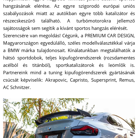
hangzásának elérése. Az egyre szigorodó európai uniós
szabályozások miatt az autókban egyre több katalizátor és
részecskeszűrő található. A turbómotorokra jellemző
sajátosságok sem segítik a kívánt sportos hangzás elérését.
Szerencsére van megoldás! Cégünk, a PREMIUM CAR DESIGN,
Magyarországon egyedülálló, széles modellválasztékkal várja
a BMW márka tulajdonosait. Kínálatunkban megtalálhatók a
hátsó sportdobok, teljes kipufogórendszerek (rozsdamentes
acélból és titánból), sportkatalizátorok és leömlők is.
Partnereink mind a tuning kipufogórendszerek gyártásának
csúcsát képviselik: Akrapovic, Capristo, Supersprint, Remus,
AC Schnitzer.