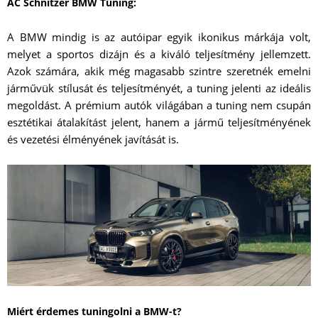
AC Schnitzer BMW Tuning:
A BMW mindig is az autóipar egyik ikonikus márkája volt,
melyet a sportos dizájn és a kiváló teljesítmény jellemzett.
Azok számára, akik még magasabb szintre szeretnék emelni
járművük stílusát és teljesítményét, a tuning jelenti az ideális
megoldást. A prémium autók világában a tuning nem csupán
esztétikai átalakítást jelent, hanem a jármű teljesítményének
és vezetési élményének javítását is.
Miért érdemes tuningolni a BMW-t?