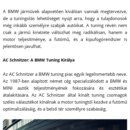
A BMW járművek alapvetően kiválóan vannak megtervezve,
de a tuningolás lehetőséget nyújt arra, hogy a tulajdonosok
még inkább személyre szabják autóikat. A tuning révén nem
csak a jármű kinézete változhat meg radikálisan, hanem a
motor teljesítménye, a futómű, és a kipufogórendszer is
jelentősen javulhat.
AC Schnitzer: A BMW Tuning Királya
Az AC Schnitzer a BMW tuning piac egyik legelismertebb neve.
Az 1987-ben alapított német cég specializálódott a BMW és
MINI autók teljesítményének fokozására és esztétikai
átalakítására. Az AC Schnitzer által kínált tuning csomagok
széles választékot kínálnak a motor tuningtól kezdve a futómű
optimalizálásáig, és a belső tér személyre szabásáig.