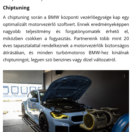
Chiptuning
A chiptuning során a BMW központi vezérlőegysége kap egy
optimalizált motorvezérlő szoftvert. Ennek eredményeképpen
nagyobb teljesítmény és forgatónyomaték érhető el,
miközben csökken a fogyasztás. Partnereink több mint 20
éves tapasztalattal rendelkeznek a motorvezérlők biztonságos
átírásában, és minden turbómotoros BMW-hez kínálnak
chiptuningot, legyen szó benzines vagy dízel változatról.