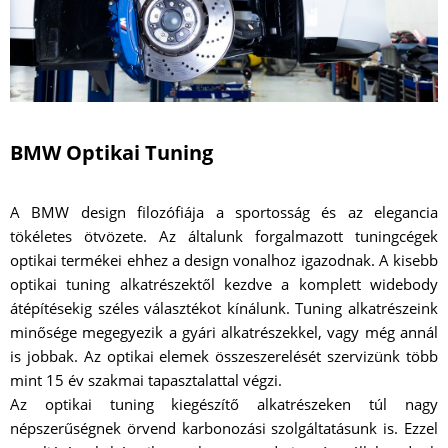
BMW Optikai Tuning
A BMW design filozófiája a sportosság és az elegancia
tökéletes ötvözete. Az általunk forgalmazott tuningcégek
optikai termékei ehhez a design vonalhoz igazodnak. A kisebb
optikai tuning alkatrészektől kezdve a komplett widebody
átépítésekig széles választékot kínálunk. Tuning alkatrészeink
minősége megegyezik a gyári alkatrészekkel, vagy még annál
is jobbak. Az optikai elemek összeszerelését szervizünk több
mint 15 év szakmai tapasztalattal végzi.
Az optikai tuning kiegészítő alkatrészeken túl nagy
népszerűségnek örvend karbonozási szolgáltatásunk is. Ezzel