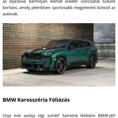
az eljárással bármilyen elemet eredeti szénszállal tudunk
borítani, amely jelentősen sportosabb megjelenést biztosít az
autónak.
BMW Karosszéria Fóliázás
Unja már autója régi színét? Szeretné feldobni BMW-jét?