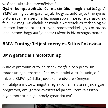
valóban tükrözheti személyiségét.
Gyári kompatibilitás és maximális megbízhatóság:
A
BMW tuning során garantáljuk, hogy az autó teljesítménye és
biztonsága nem sérül, a legmagasabb minőségi elvárásoknak
felelünk meg. Az általuk használt alkatrészek és technológiák
teljesen kompatibilisek a gyári rendszerekkel, így Ön biztos
lehet benne, hogy autója hosszú távon is biztonságos marad.
BMW Tuning: Teljesítmény és Stílus Fokozása
BMW garanciális motortuning
A BMW prémium autó, és ennek megfelelően prémium
motortuningot érdemel. Fontos elkerülni a „sufnituningot”,
mivel a BMW gyári diagnosztikai rendszere könnyen
kimutatja a motortuningot, még akkor is, ha visszaírják a gyári
programot, ami garanciavesztéssel járhat. Ezért válasszon
olyan motortuningot, amely garanciát nyújt!