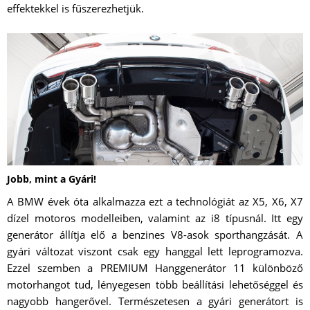
effektekkel is fűszerezhetjük.
Jobb, mint a Gyári!
A BMW évek óta alkalmazza ezt a technológiát az X5, X6, X7
dízel motoros modelleiben, valamint az i8 típusnál. Itt egy
generátor állítja elő a benzines V8-asok sporthangzását. A
gyári változat viszont csak egy hanggal lett leprogramozva.
Ezzel szemben a PREMIUM Hanggenerátor 11 különböző
motorhangot tud, lényegesen több beállítási lehetőséggel és
nagyobb hangerővel. Természetesen a gyári generátort is