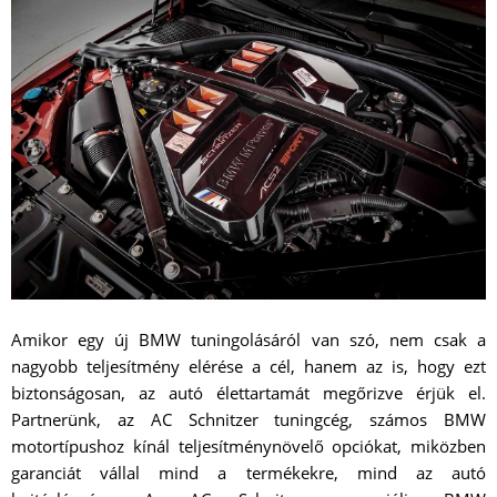
Amikor egy új BMW tuningolásáról van szó, nem csak a
nagyobb teljesítmény elérése a cél, hanem az is, hogy ezt
biztonságosan, az autó élettartamát megőrizve érjük el.
Partnerünk, az AC Schnitzer tuningcég, számos BMW
motortípushoz kínál teljesítménynövelő opciókat, miközben
garanciát vállal mind a termékekre, mind az autó