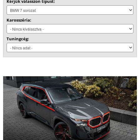
Kérjük válasszon típust:
Karosszéria:
Tuningcég: