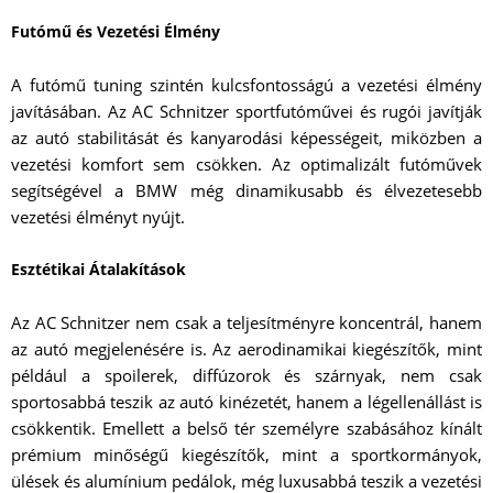
Futómű és Vezetési Élmény
A futómű tuning szintén kulcsfontosságú a vezetési élmény
javításában. Az AC Schnitzer sportfutóművei és rugói javítják
az autó stabilitását és kanyarodási képességeit, miközben a
vezetési komfort sem csökken. Az optimalizált futóművek
segítségével a BMW még dinamikusabb és élvezetesebb
vezetési élményt nyújt.
Esztétikai Átalakítások
Az AC Schnitzer nem csak a teljesítményre koncentrál, hanem
az autó megjelenésére is. Az aerodinamikai kiegészítők, mint
például a spoilerek, diffúzorok és szárnyak, nem csak
sportosabbá teszik az autó kinézetét, hanem a légellenállást is
csökkentik. Emellett a belső tér személyre szabásához kínált
prémium minőségű kiegészítők, mint a sportkormányok,
ülések és alumínium pedálok, még luxusabbá teszik a vezetési