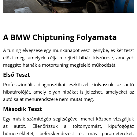
A BMW Chiptuning Folyamata
A tuning elvégzése egy munkanapot vesz igénybe, és két teszt
előzi meg, amelyek célja a rejtett hibák kiszűrése, amelyek
meggátolhatnák a motortuning megfelelő működését.
Első Teszt
Professzionális diagnosztikai eszközzel kiolvassuk az autó
hibatárolóját, amely olyan hibákat is jelezhet, amelyeket az
autó saját menürendszere nem mutat meg.
Második Teszt
Egy másik számítógép segítségével menet közben vizsgáljuk
az autót. Ellenőrizzük a töltőnyomást, kipufogógáz
hőmérsékletét, befecskendezést és más paramétereket,