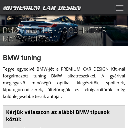
BMW 7 TUNING - AC SCHNITZER
MAGYARORSZÁG
BMW tuning
Tegye egyedivé BMW-jét a PREMIUM CAR DESIGN Kft.-nál
forgalmazott tuning BMW alkatrészekkel. A gyárival
megegyező minőségű optikai kiegészítők, spoilerek,
kipufogórendszerek, ültetőrugók és felnigarnitúrák még
különlegesebbé teszik autóját.
Kérjük válasszon az alábbi BMW típusok
közül: