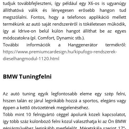
tudjuk továbbfejleszteni, így például egy X6-os is ugyanúgy
állíthatóvá válik és lényegesen erősebb hangon tud
megszólalni. Fontos, hogy a telefonos applikáció mellett
termékünk az autó saját rendszeréről is tökéletesen működik,
így ai Idrive-on belül külön hangot állíthat be az egyes
módozatokra (pl. Comfort, Dynamic stb.).
További információk a Hanggenerátor termékről:
https://www.premiumcardesign.hu/kipufogo-rendszerek-
dieselhangmodul-1120.html
BMW Tuningfelni
Az autó tuning egyik legfontosabb eleme egy szép felni,
hiszen talán ez járul leginkább hozzá a sportos, elegáns vagy
éppen a kettő ötvözetének megjelenéséhez.
Több mint 10 felnigyártó céggel ápolunk közeli kapcsolatot,
így több száz különböző felni közül választhatja ki az Ön BMW
gépjárművéhez leginkább megfelelőt. Méretskála szerint 17”-