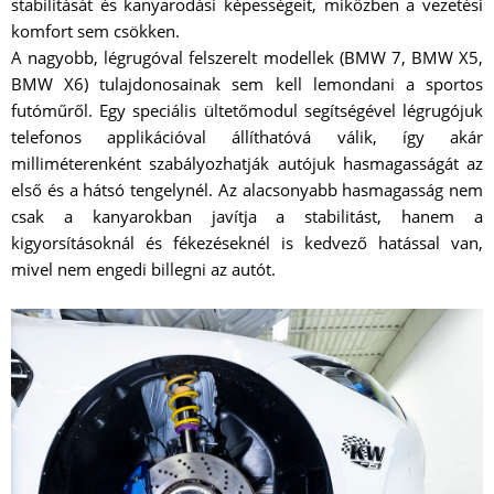
stabilitását és kanyarodási képességeit, miközben a vezetési
komfort sem csökken.
A nagyobb, légrugóval felszerelt modellek (BMW 7, BMW X5,
BMW X6) tulajdonosainak sem kell lemondani a sportos
futóműről. Egy speciális ültetőmodul segítségével légrugójuk
telefonos applikációval állíthatóvá válik, így akár
milliméterenként szabályozhatják autójuk hasmagasságát az
első és a hátsó tengelynél. Az alacsonyabb hasmagasság nem
csak a kanyarokban javítja a stabilitást, hanem a
kigyorsításoknál és fékezéseknél is kedvező hatással van,
mivel nem engedi billegni az autót.