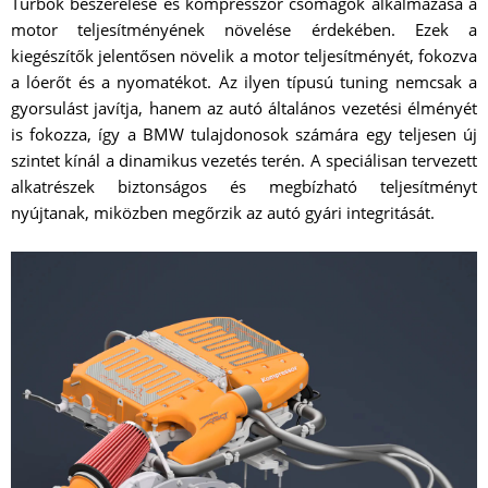
Turbók beszerelése és kompresszor csomagok alkalmazása a
motor teljesítményének növelése érdekében. Ezek a
kiegészítők jelentősen növelik a motor teljesítményét, fokozva
a lóerőt és a nyomatékot. Az ilyen típusú tuning nemcsak a
gyorsulást javítja, hanem az autó általános vezetési élményét
is fokozza, így a BMW tulajdonosok számára egy teljesen új
szintet kínál a dinamikus vezetés terén. A speciálisan tervezett
alkatrészek biztonságos és megbízható teljesítményt
nyújtanak, miközben megőrzik az autó gyári integritását.