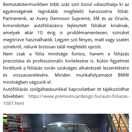
Bemutatótermünkben több száz szín közül választhatja ki az
egyéniségének leginkább megfelelő karosszéria fóliát.
Partnereink, az Avery Dennison Supreme, 3M és az Oracle,
kimondottan autófóliázásra fejlesztett fóliákat kínálnak,
amelyek akár 10 évig is problémamentesen, színüket
megőrizve használhatók. Legyen szó fényes, matt vagy szatén
színekről, nálunk biztosan talál megfelelő opciót.
Nem csak a fólia minősége fontos, hanem a fóliázás
precizitása és professzionális kivitelezése is. Külön figyelmet
fordítunk a fóliázás során szükséges alkatrészek leszerelésére
és visszaszerelésére. Minden munkafolyamatot BMW
minőségben végzünk el.
Autófóliázás szolgáltatásunkkal kapcsolatban itt tájékozódhat
bővebben:
https://www.premiumcardesign.hu/auto-foliazas-
1087.html