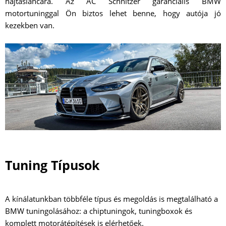
hajtásláncára. Az AC Schnitzer garanciális BMW
motortuninggal Ön biztos lehet benne, hogy autója jó
kezekben van.
Tuning Típusok
A kínálatunkban többféle típus és megoldás is megtalálható a
BMW tuningolásához: a chiptuningok, tuningboxok és
komplett motorátépítések is elérhetőek.