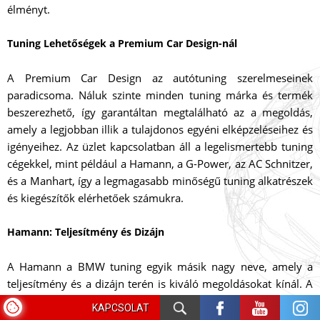
élményt.
Tuning Lehetőségek a Premium Car Design-nál
A Premium Car Design az autótuning szerelmeseinek
paradicsoma. Náluk szinte minden tuning márka és termék
beszerezhető, így garantáltan megtalálható az a megoldás,
amely a legjobban illik a tulajdonos egyéni elképzeléseihez és
igényeihez. Az üzlet kapcsolatban áll a legelismertebb tuning
cégekkel, mint például a Hamann, a G-Power, az AC Schnitzer,
és a Manhart, így a legmagasabb minőségű tuning alkatrészek
és kiegészítők elérhetőek számukra.
Hamann: Teljesítmény és Dizájn
A Hamann a BMW tuning egyik másik nagy neve, amely a
teljesítmény és a dizájn terén is kiváló megoldásokat kínál. A
Hamann által kínált tuning csomagok között találhatók
KAPCSOLAT
motoroptimalizálási megoldások, aerodinamikai kiegészítők