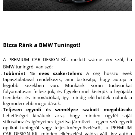
Bízza Ránk a BMW Tuningot!
A PREMIUM CAR DESIGN Kft. mellett számos érv szól, ha
BMW tuningról van szó:
Többmint 15 éves szakértelem:
A cég hosszú évek
tapasztalatával rendelkezik, ami biztosítja, hogy autója a
legjobb kezekben van. Munkánk során tudásunkat
folyamatosan fejlesztjük, és figyelemmel kísérjük a legújabb
trendeket és innovációkat, így mindig elérhetőek nálunk a
legmodernebb megoldások.
Teljesen egyedi és személyre szabott megoldások:
Lehetőséget kínálunk arra, hogy minden ügyfél saját
stílusához és igényeihez igazítsa járművét. Legyen szó egyedi
optikai tuningról vagy teljesítménynövelésről, a PREMIUM
CAR DESIGN Kft. minden elképzelést valóra vált, így autója