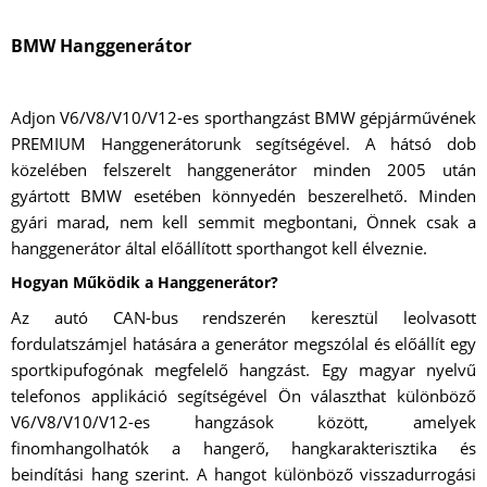
BMW Hanggenerátor
Adjon V6/V8/V10/V12-es sporthangzást BMW gépjárművének
PREMIUM Hanggenerátorunk segítségével. A hátsó dob
közelében felszerelt hanggenerátor minden 2005 után
gyártott BMW esetében könnyedén beszerelhető. Minden
gyári marad, nem kell semmit megbontani, Önnek csak a
hanggenerátor által előállított sporthangot kell élveznie.
Hogyan Működik a Hanggenerátor?
Az autó CAN-bus rendszerén keresztül leolvasott
fordulatszámjel hatására a generátor megszólal és előállít egy
sportkipufogónak megfelelő hangzást. Egy magyar nyelvű
telefonos applikáció segítségével Ön választhat különböző
V6/V8/V10/V12-es hangzások között, amelyek
finomhangolhatók a hangerő, hangkarakterisztika és
beindítási hang szerint. A hangot különböző visszadurrogási