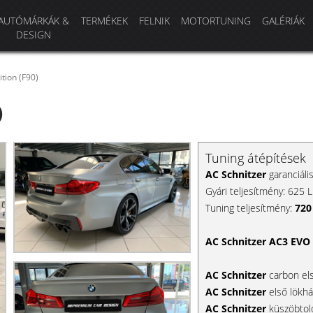
AUTÓMÁRKÁK &
TERMÉKEK
FELNIK
MOTORTUNING
GALÉRIÁK
DESIGN
ion (F90)
)
Tuning átépítések
AC Schnitzer
garanciál
Gyári teljesítmény: 625
Tuning teljesítmény:
720
AC Schnitzer AC3 EVO
AC Schnitzer
carbon els
AC Schnitzer
első lökhá
AC Schnitzer
küszöbtold