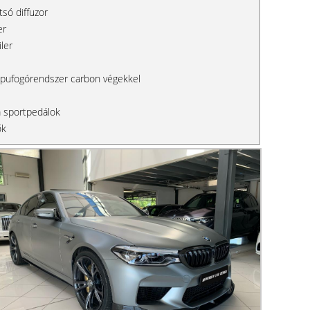
só diffuzor
er
ler
kipufogórendszer carbon végekkel
 sportpedálok
ők