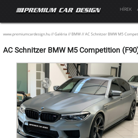
HÍREK
www.premiumcardesign.hu
//
Galéria
//
BMW
//
AC Schnitzer BMW M5 Competit
AC Schnitzer BMW M5 Competition (F90