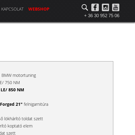
KAPCSOLAT
WEBSHOP
+ 36 30 952 75 06
is BMW motortuning
 LE/ 750 NM
 LE/ 850 NM
 Forged 21"
felnigarnitúra
ő lökhárító toldat szett
rító koptató elem
at szett