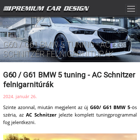
G60 / G61 BMW 5 TUNING - AC
SCHNITZER FELNIGARNITÚRÁK
G60 / G61 BMW 5 tuning - AC Schnitzer
felnigarnitúrák
2024. január 26.
Szinte azonnal, miután megjelent az új
G60/ G61 BMW 5
-ös
széria, az
AC Schnitzer
jelezte komplett tuningprogrammal
fog jelentkezni.