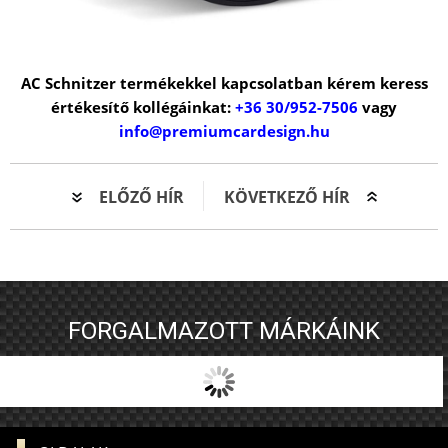
AC Schnitzer termékekkel kapcsolatban kérem keress
értékesítő kollégáinkat:
+36 30/952-7506
vagy
info@premiumcardesign.hu
ELŐZŐ HÍR
KÖVETKEZŐ HÍR
FORGALMAZOTT MÁRKÁINK