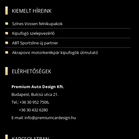
KIEMELT HÍREINK
Színes Vossen felnikupakok
Kipufogó szelepvezérlő
ABT Sportsline új partner
Akrapovic motorkerékpár kipufogók útmutató
ELÉRHETŐSÉGEK
Premium Auto Design Kft.
Budapest, Bulcsú utca 21.
Tel.: +36 30 952 7506,
+36 30 432 6280
E-mail:
info@premiumcardesign.hu
KAPCSOLATBAN