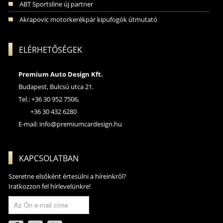
ABT Sportsline új partner
Akrapovic motorkerékpár kipufogók útmutató
ELÉRHETŐSÉGEK
Premium Auto Design Kft.
Budapest, Bulcsú utca 21.
Tel.: +36 30 952 7506,
+36 30 432 6280
E-mail:
info@premiumcardesign.hu
KAPCSOLATBAN
Szeretne elsőként értesülni a híreinkről?
Iratkozzon fel hírlevelünkre!