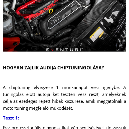
HOGYAN ZAJLIK AUDIJA CHIPTUNINGOLÁSA?
A chiptuning elvégzése 1 munkanapot vesz igénybe. A
tuningolás előtt autója két teszten vesz részt, amelyeknek
célja az esetleges rejtett hibák kiszűrése, amik meggátolnák a
motortuning megfelelő működését.
Teszt 1:
Egy professzionális diagnosztikai gép segítségével kiolvassuk