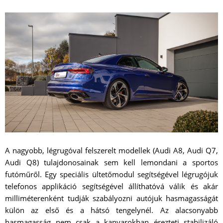
A nagyobb, légrugóval felszerelt modellek (Audi A8, Audi Q7,
Audi Q8) tulajdonosainak sem kell lemondani a sportos
futóműről. Egy speciális ültetőmodul segítségével légrugójuk
telefonos applikáció segítségével állíthatóvá válik és akár
milliméterenként tudják szabályozni autójuk hasmagasságát
külön az első és a hátsó tengelynél. Az alacsonyabb
hasmagasság nem csak a kanyarokban érezteti stabilizáló