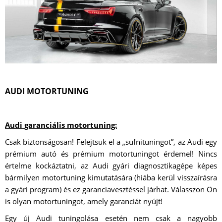
AUDI MOTORTUNING
Audi garanciális motortuning:
Csak biztonságosan! Felejtsük el a „sufnituningot”, az Audi egy
prémium autó és prémium motortuningot érdemel! Nincs
értelme kockáztatni, az Audi gyári diagnosztikagépe képes
bármilyen motortuning kimutatására (hiába kerül visszaírásra
a gyári program) és ez garanciavesztéssel járhat. Válasszon Ön
is olyan motortuningot, amely garanciát nyújt!
Egy új Audi tuningolása esetén nem csak a nagyobb