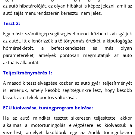
az autó hibatárolóját, ez olyan hibákat is képez jelezni, amit az
autó saját menürendszerén keresztül nem jelez.
Teszt 2:
Egy másik számítógép segítségével menet közben is vizsgáljuk
az autót. Itt ellenőrizzük a töltőnyomás értékét, a kipufogógáz
hőmérsékletét, a befecskendezést és más olyan
paramétereket, amelyek pontosan megmutatják az autó
aktuális állapotát.
Teljesítménymérés 1:
A második teszt elvégzése közben az autó gyári teljesítményét
is lemérjük, amely később segítségünkre lesz, hogy később
lássuk az értékek pontos változását.
ECU kiolvasása, tuningprogram beírása:
Ha az autó mindkét tesztet sikeresen teljesítette, akkor
alkalmas a motortuningolás elvégzésére és kiolvassuk a
vezérlést, amelyet kiküldünk egy az Audik tuningolására