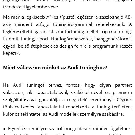
trendeket figyelembe véve.
Ma már a legkisebb A1-es típustól egészen a zászlóshajó A8-
asig mindent átfogó tuningprogrammal rendelkezünk. A
legkeresettebb garanciális motortuning mellett, optikai tuning,
futómű tuning, sport kipufogórendszerek, hanggenerátorok,
egyedi belső átépítések és design felnik is programunk részét
képezik.
Miért válasszon minket az Audi tuninghoz?
Ha Audi tuningot tervez, fontos, hogy olyan partnert
válasszon, aki tapasztalatával, szakértelmével és prémium
szolgáltatásaival garantálja a megfelelő eredményt. Cégünk
több évtizedes tapasztalattal rendelkezik a tuning területén,
különös tekintettel az Audi modellek személyre szabására.
● Egyediésszemélyre szabott megoldások minden ügyfélnek: