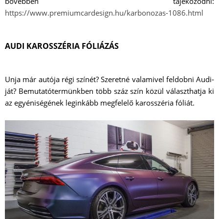
bővebben tájékozódni:
https://www.premiumcardesign.hu/karbonozas-1086.html
AUDI KAROSSZÉRIA FÓLIÁZÁS
Unja már autója régi színét? Szeretné valamivel feldobni Audi-
ját? Bemutatótermünkben több száz szín közül választhatja ki
az egyéniségének leginkább megfelelő karosszéria fóliát.