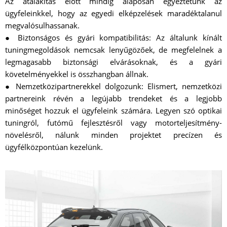
Az átalakítás előtt mindig alaposan egyeztetünk az
ügyfeleinkkel, hogy az egyedi elképzelések maradéktalanul
megvalósulhassanak.
● Biztonságos és gyári kompatibilitás: Az általunk kínált
tuningmegoldások nemcsak lenyűgözőek, de megfelelnek a
legmagasabb biztonsági elvárásoknak, és a gyári
követelményekkel is összhangban állnak.
● Nemzetközipartnerekkel dolgozunk: Elismert, nemzetközi
partnereink révén a legújabb trendeket és a legjobb
minőséget hozzuk el ügyfeleink számára. Legyen szó optikai
tuningról, futómű fejlesztésről vagy motorteljesítmény-
növelésről, nálunk minden projektet precízen és
ügyfélközpontúan kezelünk.