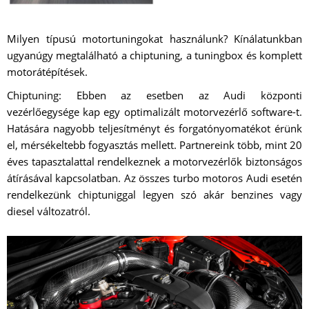
Milyen típusú motortuningokat használunk? Kínálatunkban
ugyanúgy megtalálható a chiptuning, a tuningbox és komplett
motorátépítések.
Chiptuning: Ebben az esetben az Audi központi
vezérlőegysége kap egy optimalizált motorvezérlő software-t.
Hatására nagyobb teljesítményt és forgatónyomatékot érünk
el, mérsékeltebb fogyasztás mellett. Partnereink több, mint 20
éves tapasztalattal rendelkeznek a motorvezérlők biztonságos
átírásával kapcsolatban. Az összes turbo motoros Audi esetén
rendelkezünk chiptuniggal legyen szó akár benzines vagy
diesel változatról.