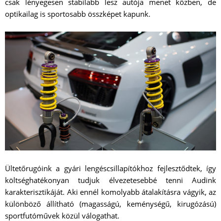
csak lényegesen stabilabb lesz autója menet közben, de
optikailag is sportosabb összképet kapunk.
Ültetőrugóink a gyári lengéscsillapítókhoz fejlesztődtek, így
költséghatékonyan tudjuk élvezetesebbé tenni Audink
karakterisztikáját. Aki ennél komolyabb átalakításra vágyik, az
különböző állítható (magasságú, keménységű, kirugózású)
sportfutóművek közül válogathat.