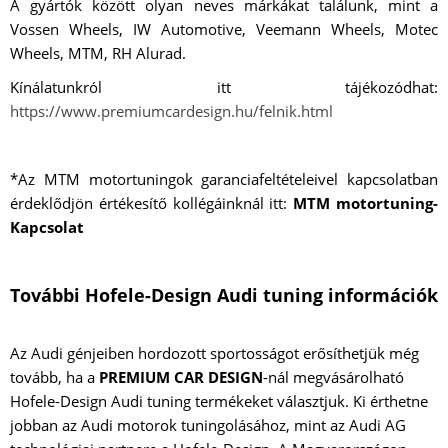
A gyártók között olyan neves márkákat találunk, mint a
Vossen Wheels, IW Automotive, Veemann Wheels, Motec
Wheels, MTM, RH Alurad.
Kínálatunkról itt tájékozódhat:
https://www.premiumcardesign.hu/felnik.html
*Az MTM motortuningok garanciafeltételeivel kapcsolatban
érdeklődjön értékesítő kollégáinknál itt:
MTM motortuning-
Kapcsolat
További Hofele-Design Audi tuning információk
Az Audi génjeiben hordozott sportosságot erősíthetjük még
tovább, ha a
PREMIUM CAR DESIGN
-nál megvásárolható
Hofele-Design Audi tuning termékeket választjuk. Ki érthetne
jobban az Audi motorok tuningolásához, mint az Audi AG