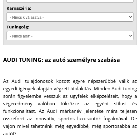
Karosszéria:
Tuningcég:
AUDI TUNING: az autó személyre szabása
Az Audi tulajdonosok között egyre népszerűbbé válik az
egyedi igények alapján végzett átalakítás. Minden Audi tuning
során figyelembe vesszük az ügyfelek elképzeléseit, hogy a
végeredmény valóban tükrözze az egyéni stílust és
funkcionalitást. Az Audi márkanév jelentése mára teljesen
összeforrt az innovatív, sportos luxusautók fogalmával. De
vajon mivel tehetnénk még egyedibbé, még sportosabbá az
autót?