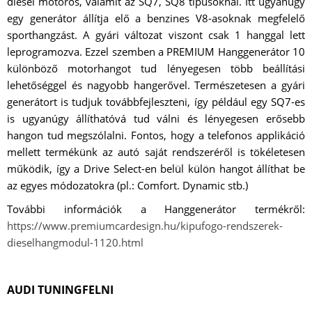
diesel motoros, valamit az SQ7, SQ8 típusoknál. Itt ugyanúgy
egy generátor állítja elő a benzines V8-asoknak megfelelő
sporthangzást. A gyári változat viszont csak 1 hanggal lett
leprogramozva. Ezzel szemben a PREMIUM Hanggenerátor 10
különböző motorhangot tud lényegesen több beállítási
lehetőséggel és nagyobb hangerővel. Természetesen a gyári
generátort is tudjuk továbbfejleszteni, így például egy SQ7-es
is ugyanúgy állíthatóvá tud válni és lényegesen erősebb
hangon tud megszólalni. Fontos, hogy a telefonos applikáció
mellett termékünk az autó saját rendszeréről is tökéletesen
működik, így a Drive Select-en belül külön hangot állíthat be
az egyes módozatokra (pl.: Comfort. Dynamic stb.)
További információk a Hanggenerátor termékről:
https://www.premiumcardesign.hu/kipufogo-rendszerek-
dieselhangmodul-1120.html
AUDI TUNINGFELNI