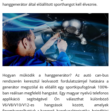
hanggenerátor által előállított sporthangot kell élveznie.
Hogyan működik a hanggenerátor? Az autó can-bus
rendszerén keresztül leolvasott fordulatszámjel hatására a
generátor megszólal és előállít egy sportkipufogónak 100%-
ban reálisan megfelelő hangzást. Egy magyar nyelvű telefonos
applikáció segítségével Ön választhat különböző
V6/V8/V10/V12-es hangzások között, amelyek
finomhangolhatóak a hangerő, hangkarakterisztika, beindítási