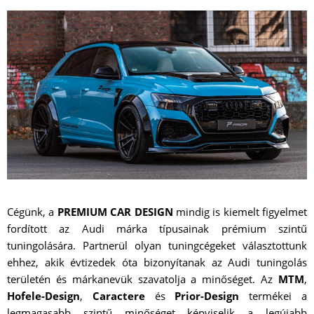
Cégünk, a
PREMIUM CAR DESIGN
mindig is kiemelt figyelmet
fordított az Audi márka típusainak prémium szintű
tuningolására. Partnerül olyan tuningcégeket választottunk
ehhez, akik évtizedek óta bizonyítanak az Audi tuningolás
területén és márkanevük szavatolja a minőséget. Az
MTM
,
Hofele-Design
,
Caractere
és
Prior-Design
termékei a
legmagasabb szintű minőséget képviselik a legújabb