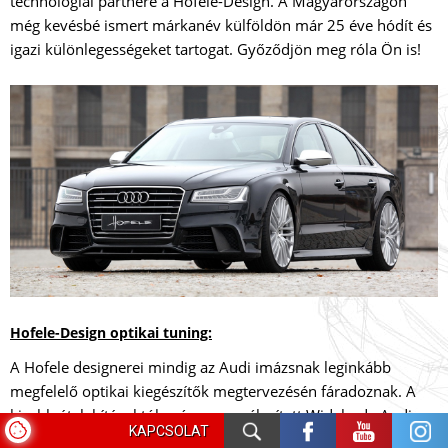
technológiai partnere a Hofele-Design. A Magyarországon
még kevésbé ismert márkanév külföldön már 25 éve hódít és
igazi különlegességeket tartogat. Győződjön meg róla Ön is!
Hofele-Design optikai tuning:
A Hofele designerei mindig az Audi imázsnak leginkább
megfelelő optikai kiegészítők megtervezésén fáradoznak. A
kisebb átalakításoktól egészen a szélesített Widebody Audi
KAPCSOLAT
tuning csomagokig szinte minden megtalálható a