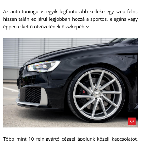
Az autó tuningolás egyik legfontosabb kelléke egy szép felni,
hiszen talán ez járul legjobban hozzá a sportos, elegáns vagy
éppen e kettő ötvözetének összképéhez.
Több mint 10 felnigyártó céggel ápolunk közeli kapcsolatot,