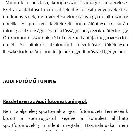
Motorok turbósítása, kompresszor csomagok beszerelése.
Ezek az átalakítások nemcsak jelentős teljesítménynövekedést
eredményeznek, de a vezetési élményt is egyedülálló szintre
emelik. A precízen kivitelezett motorátépítéseink során
mindig a biztonságot és a tartósságot helyezzük előtérbe, így
Ön kompromisszumok nélkül élvezheti autója megnövekedett
erejét. Az általunk alkalmazott megoldások tökéletesen
illeszkednek az Audi modelljeinek egyedi műszaki igényeihez
AUDI FUTÓMŰ TUNING
Részletesen az Audi futómű tuningról:
Nem találja elég sportosnak a gyári futóművet? Termékeink
között a sportrugóktól kezdve a komplett állítható
sportfutóművekig mindent megtalál. Használatukkal nem