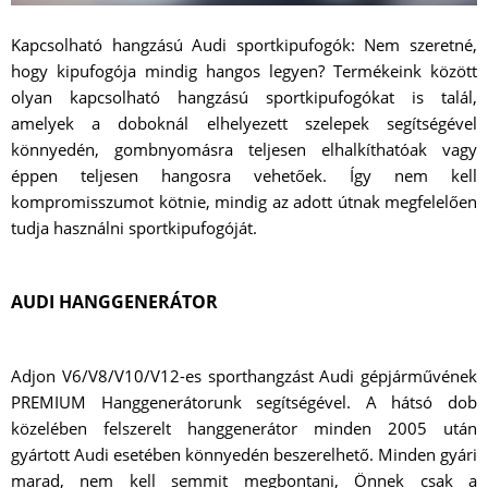
Kapcsolható hangzású Audi sportkipufogók: Nem szeretné,
hogy kipufogója mindig hangos legyen? Termékeink között
olyan kapcsolható hangzású sportkipufogókat is talál,
amelyek a doboknál elhelyezett szelepek segítségével
könnyedén, gombnyomásra teljesen elhalkíthatóak vagy
éppen teljesen hangosra vehetőek. Így nem kell
kompromisszumot kötnie, mindig az adott útnak megfelelően
tudja használni sportkipufogóját.
AUDI HANGGENERÁTOR
Adjon V6/V8/V10/V12-es sporthangzást Audi gépjárművének
PREMIUM Hanggenerátorunk segítségével. A hátsó dob
közelében felszerelt hanggenerátor minden 2005 után
gyártott Audi esetében könnyedén beszerelhető. Minden gyári
marad, nem kell semmit megbontani, Önnek csak a