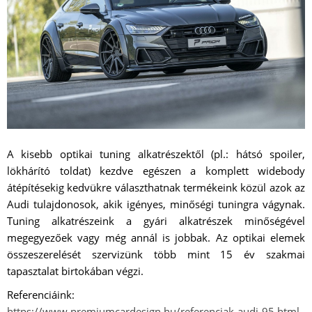
A kisebb optikai tuning alkatrészektől (pl.: hátsó spoiler,
lökhárító toldat) kezdve egészen a komplett widebody
átépítésekig kedvükre választhatnak termékeink közül azok az
Audi tulajdonosok, akik igényes, minőségi tuningra vágynak.
Tuning alkatrészeink a gyári alkatrészek minőségével
megegyezőek vagy még annál is jobbak. Az optikai elemek
összeszerelését szervizünk több mint 15 év szakmai
tapasztalat birtokában végzi.
Referenciáink:
https://www.premiumcardesign.hu/referenciak-audi-95.html