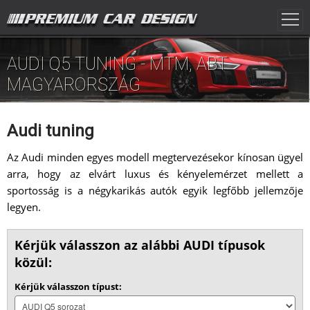
AUDI Q5 TUNING - MTM, ABT
MAGYARORSZÁG
Audi tuning
Az Audi minden egyes modell megtervezésekor kínosan ügyel
arra, hogy az elvárt luxus és kényelemérzet mellett a
sportosság is a négykarikás autók egyik legfőbb jellemzője
legyen.
Kérjük válasszon az alábbi AUDI típusok
közül:
Kérjük válasszon típust: