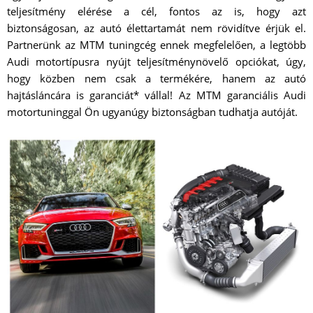
teljesítmény elérése a cél, fontos az is, hogy azt
biztonságosan, az autó élettartamát nem rövidítve érjük el.
Partnerünk az MTM tuningcég ennek megfelelően, a legtöbb
Audi motortípusra nyújt teljesítménynövelő opciókat, úgy,
hogy közben nem csak a termékére, hanem az autó
hajtásláncára is garanciát* vállal! Az MTM garanciális Audi
motortuninggal Ön ugyanúgy biztonságban tudhatja autóját.