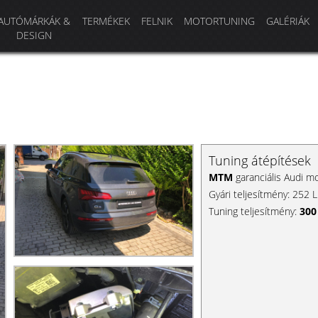
AUTÓMÁRKÁK &
TERMÉKEK
FELNIK
MOTORTUNING
GALÉRIÁK
DESIGN
Tuning átépítések
MTM
garanciális Audi m
Gyári teljesítmény: 252
Tuning teljesítmény:
300