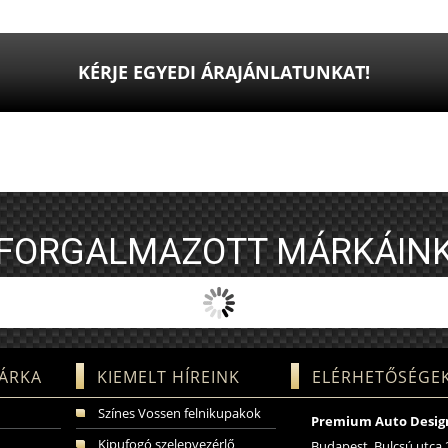
KÉRJE EGYEDI ÁRAJÁNLATUNKAT!
FORGALMAZOTT MÁRKÁIN
ÁRKA
KIEMELT HÍREINK
ELÉRHETŐSÉGE
Színes Vossen felnikupakok
Premium Auto Design
Kipufogó szelepvezérlő
Budapest, Bulcsú utca 