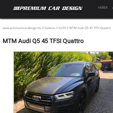
HÍREK
www.premiumcardesign.hu
//
Galéria
//
AUDI
//
MTM Audi Q5 45 TFSI Quattro
MTM Audi Q5 45 TFSI Quattro