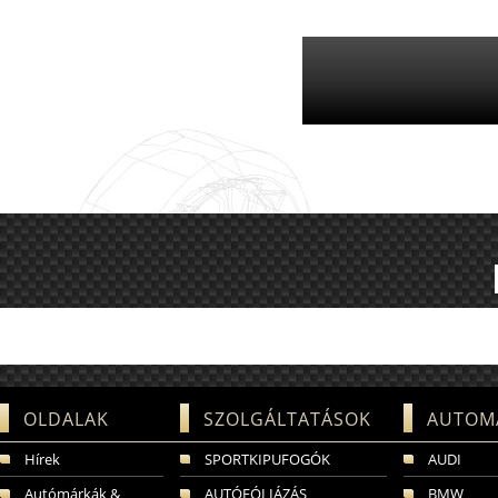
OLDALAK
SZOLGÁLTATÁSOK
AUTOM
Hírek
SPORTKIPUFOGÓK
AUDI
Autómárkák &
AUTÓFÓLIÁZÁS
BMW