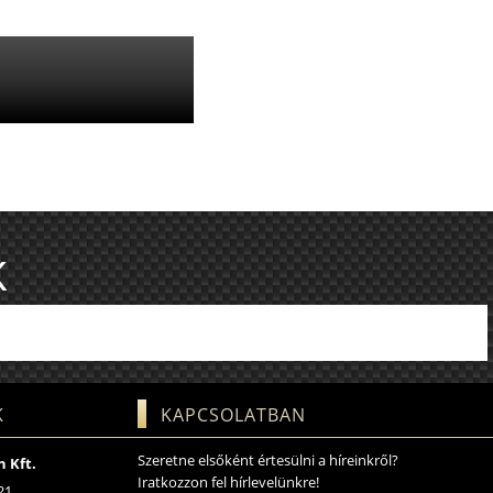
K
K
KAPCSOLATBAN
Szeretne elsőként értesülni a híreinkről?
 Kft.
Iratkozzon fel hírlevelünkre!
21.