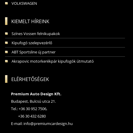
VOLKSWAGEN
KIEMELT HÍREINK
Színes Vossen felnikupakok
Kipufogó szelepvezérlő
ABT Sportsline új partner
Akrapovic motorkerékpár kipufogók útmutató
ELÉRHETŐSÉGEK
Premium Auto Design Kft.
Budapest, Bulcsú utca 21.
Tel.: +36 30 952 7506,
+36 30 432 6280
E-mail:
info@premiumcardesign.hu