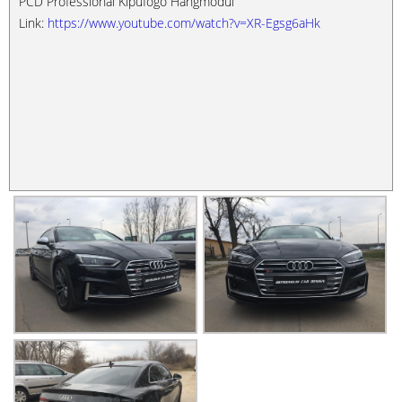
PCD Professional Kipufogó Hangmodul
Link:
https://www.youtube.com/watch?v=XR-Egsg6aHk