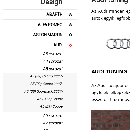
Design
Az Audi minden egy
ABARTH
autók egyik legfőbb
ALFA ROMEO
ASTON MARTIN
AUDI
A3 sorozat
A4 sorozat
A5 sorozat
AUDI TUNING: 
A5 (B8) Cabrio 2007-
A5 (B8) Coupe 2007-
Az Audi tulajdonos
A5 (B8) Sportback 2007-
ügyfelek elképzelé
összeforrt az inno
A5 (B8.5) Coupe
A5 (B9) Coupe
A6 sorozat
A7 sorozat