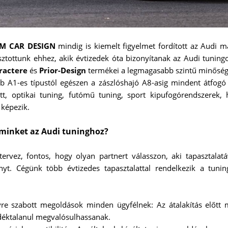
M CAR DESIGN
mindig is kiemelt figyelmet fordított az Audi m
sztottunk ehhez, akik évtizedek óta bizonyítanak az Audi tunin
ractere
és
Prior-Design
termékei a legmagasabb szintű minősége
 A1-es típustól egészen a zászlóshajó A8-asig mindent átfogó
t, optikai tuning, futómű tuning, sport kipufogórendszerek, 
képezik.
 minket az Audi tuninghoz?
ervez, fontos, hogy olyan partnert válasszon, aki tapasztalatá
yt. Cégünk több évtizedes tapasztalattal rendelkezik a tunin
re szabott megoldások minden ügyfélnek: Az átalakítás előtt m
déktalanul megvalósulhassanak.