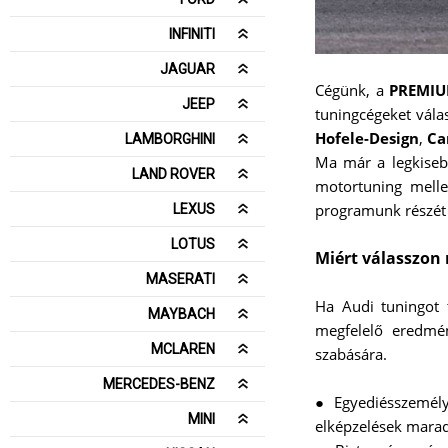
INFINITI
JAGUAR
Cégünk, a
PREMIU
JEEP
tuningcégeket vála
Hofele-Design
,
Ca
LAMBORGHINI
Ma már a legkisebb
LAND ROVER
motortuning mellet
programunk részét 
LEXUS
LOTUS
Miért válasszon
MASERATI
Ha Audi tuningot t
MAYBACH
megfelelő eredmén
MCLAREN
szabására.
MERCEDES-BENZ
● Egyediésszemély
MINI
elképzelések mara