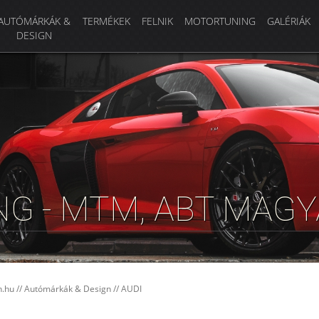
AUTÓMÁRKÁK &
TERMÉKEK
FELNIK
MOTORTUNING
GALÉRIÁK
DESIGN
ING - MTM, ABT MA
n.hu
//
Autómárkák & Design
//
AUDI