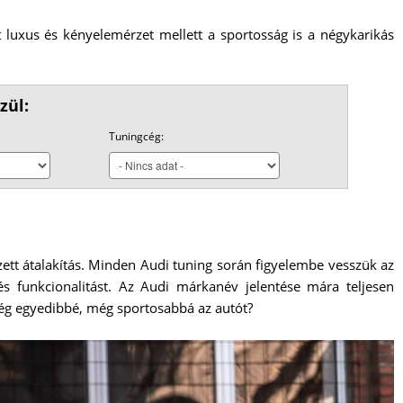
luxus és kényelemérzet mellett a sportosság is a négykarikás
zül:
Tuningcég:
ett átalakítás. Minden Audi tuning során figyelembe vesszük az
és funkcionalitást. Az Audi márkanév jelentése mára teljesen
még egyedibbé, még sportosabbá az autót?