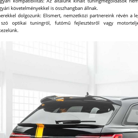
gyári kompatibilitás: Az általunk kínált tuningmegoldások n
 gyári követelményekkel is összhangban állnak.
rekkel dolgozunk: Elismert, nemzetközi partnereink révén a le
szó optikai tuningról, futómű fejlesztésről vagy motortelj
kezelünk.