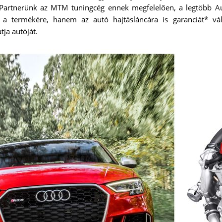
. Partnerünk az MTM tuningcég ennek megfelelően, a legtöbb Au
a termékére, hanem az autó hajtásláncára is garanciát* vá
ja autóját.