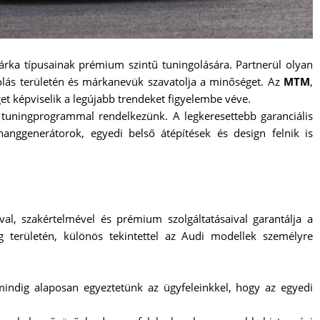
árka típusainak prémium szintű tuningolására. Partnerül olyan
golás területén és márkanevük szavatolja a minőséget. Az
MTM
,
t képviselik a legújabb trendeket figyelembe véve.
 tuningprogrammal rendelkezünk. A legkeresettebb garanciális
hanggenerátorok, egyedi belső átépítések és design felnik is
val, szakértelmével és prémium szolgáltatásaival garantálja a
g területén, különös tekintettel az Audi modellek személyre
indig alaposan egyeztetünk az ügyfeleinkkel, hogy az egyedi