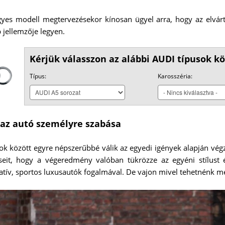
es modell megtervezésekor kínosan ügyel arra, hogy az elvárt 
 jellemzője legyen.
Kérjük válasszon az alábbi AUDI típusok kö
Típus:
Karosszéria:
az autó személyre szabása
ok között egyre népszerűbbé válik az egyedi igények alapján végz
seit, hogy a végeredmény valóban tükrözze az egyéni stílust 
vatív, sportos luxusautók fogalmával. De vajon mivel tehetnénk 