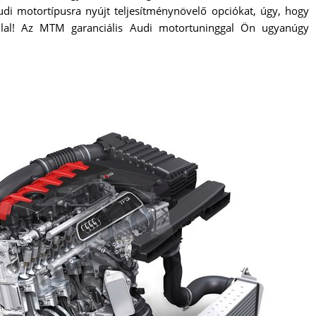
di motortípusra nyújt teljesítménynövelő opciókat, úgy, hogy
llal! Az MTM garanciális Audi motortuninggal Ön ugyanúgy