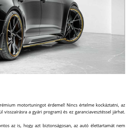
 prémium motortuningot érdemel! Nincs értelme kockáztatni, az
visszaírásra a gyári program) és ez garanciavesztéssel járhat.
ontos az is, hogy azt biztonságosan, az autó élettartamát nem