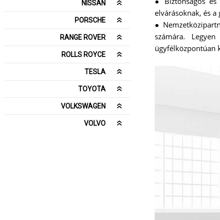
● Biztonságos és 
NISSAN
elvárásoknak, és a
PORSCHE
● Nemzetközipartne
számára. Legyen 
RANGE ROVER
ügyfélközpontúan 
ROLLS ROYCE
TESLA
TOYOTA
VOLKSWAGEN
VOLVO