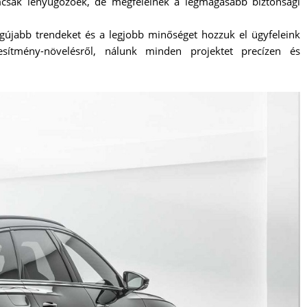
emcsak lenyűgözőek, de megfelelnek a legmagasabb biztonsági
gújabb trendeket és a legjobb minőséget hozzuk el ügyfeleink
esítmény-növelésről, nálunk minden projektet precízen és