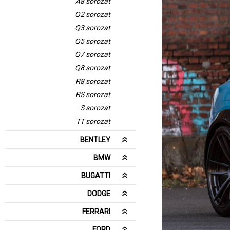
A8 sorozat
Q2 sorozat
Q3 sorozat
Q5 sorozat
Q7 sorozat
Q8 sorozat
R8 sorozat
RS sorozat
S sorozat
TT sorozat
BENTLEY
BMW
BUGATTI
DODGE
FERRARI
FORD