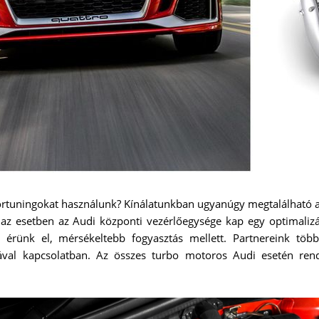
rtuningokat használunk? Kínálatunkban ugyanúgy megtalálható a 
az esetben az Audi központi vezérlőegysége kap egy optimalizá
 érünk el, mérsékeltebb fogyasztás mellett. Partnereink töb
sával kapcsolatban. Az összes turbo motoros Audi esetén ren