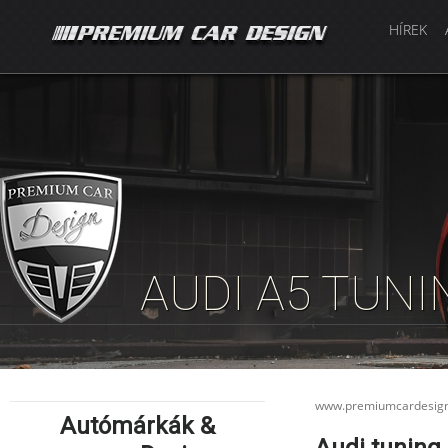
HÍREK
AUDI A5 TUN
www.premiumcardesig
Autómárkák &
Audi tuning