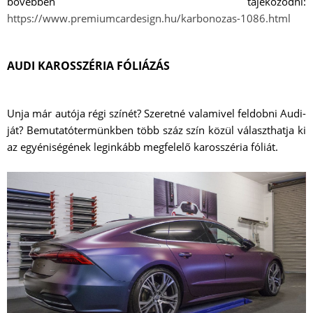
bővebben tájékozódni:
https://www.premiumcardesign.hu/karbonozas-1086.html
AUDI KAROSSZÉRIA FÓLIÁZÁS
Unja már autója régi színét? Szeretné valamivel feldobni Audi-
ját? Bemutatótermünkben több száz szín közül választhatja ki
az egyéniségének leginkább megfelelő karosszéria fóliát.