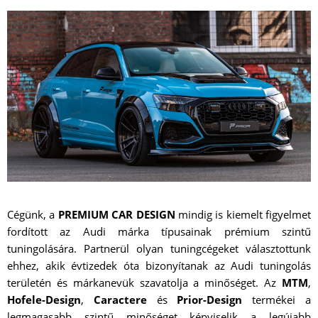
Cégünk, a
PREMIUM CAR DESIGN
mindig is kiemelt figyelmet
fordított az Audi márka típusainak prémium szintű
tuningolására. Partnerül olyan tuningcégeket választottunk
ehhez, akik évtizedek óta bizonyítanak az Audi tuningolás
területén és márkanevük szavatolja a minőséget. Az
MTM
,
Hofele-Design
,
Caractere
és
Prior-Design
termékei a
legmagasabb szintű minőséget képviselik a legújabb