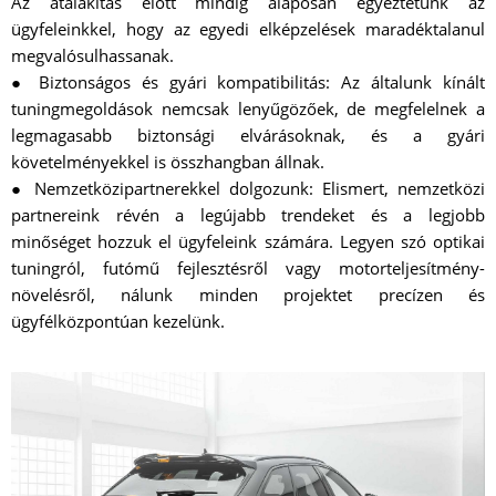
Az átalakítás előtt mindig alaposan egyeztetünk az
ügyfeleinkkel, hogy az egyedi elképzelések maradéktalanul
megvalósulhassanak.
● Biztonságos és gyári kompatibilitás: Az általunk kínált
tuningmegoldások nemcsak lenyűgözőek, de megfelelnek a
legmagasabb biztonsági elvárásoknak, és a gyári
követelményekkel is összhangban állnak.
● Nemzetközipartnerekkel dolgozunk: Elismert, nemzetközi
partnereink révén a legújabb trendeket és a legjobb
minőséget hozzuk el ügyfeleink számára. Legyen szó optikai
tuningról, futómű fejlesztésről vagy motorteljesítmény-
növelésről, nálunk minden projektet precízen és
ügyfélközpontúan kezelünk.