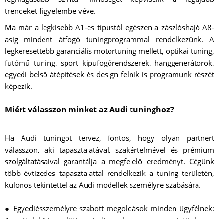
trendeket figyelembe véve.
Ma már a legkisebb A1-es típustól egészen a zászlóshajó A8-
asig mindent átfogó tuningprogrammal rendelkezünk. A
legkeresettebb garanciális motortuning mellett, optikai tuning,
futómű tuning, sport kipufogórendszerek, hanggenerátorok,
egyedi belső átépítések és design felnik is programunk részét
képezik.
Miért válasszon minket az Audi tuninghoz?
Ha Audi tuningot tervez, fontos, hogy olyan partnert
válasszon, aki tapasztalatával, szakértelmével és prémium
szolgáltatásaival garantálja a megfelelő eredményt. Cégünk
több évtizedes tapasztalattal rendelkezik a tuning területén,
különös tekintettel az Audi modellek személyre szabására.
● Egyediésszemélyre szabott megoldások minden ügyfélnek: