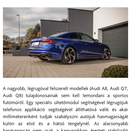
A nagyobb, légrugóval felszerelt modellek (Audi A8, Audi Q7,
Audi Q8) tulajdonosainak sem kell lemondani a sportos
futóműről. Egy speciális ültetőmodul segítségével légrugójuk
telefonos applikáció segítségével állíthatóvá válik és akár
milliméterenként tudják szabályozni autójuk hasmagasságát
külön az első és a hátsó tengelynél. Az alacsonyabb
hasmagasság nem csak a kanyarokban érezteti stabilizáló