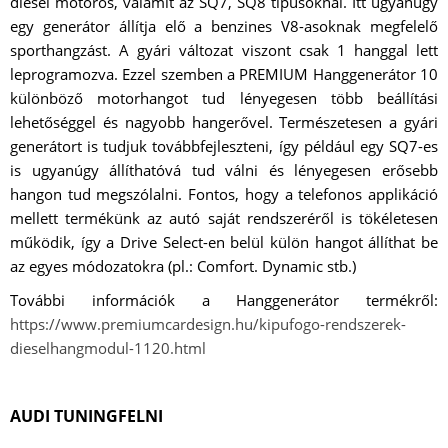
diesel motoros, valamit az SQ7, SQ8 típusoknál. Itt ugyanúgy
egy generátor állítja elő a benzines V8-asoknak megfelelő
sporthangzást. A gyári változat viszont csak 1 hanggal lett
leprogramozva. Ezzel szemben a PREMIUM Hanggenerátor 10
különböző motorhangot tud lényegesen több beállítási
lehetőséggel és nagyobb hangerővel. Természetesen a gyári
generátort is tudjuk továbbfejleszteni, így például egy SQ7-es
is ugyanúgy állíthatóvá tud válni és lényegesen erősebb
hangon tud megszólalni. Fontos, hogy a telefonos applikáció
mellett termékünk az autó saját rendszeréről is tökéletesen
működik, így a Drive Select-en belül külön hangot állíthat be
az egyes módozatokra (pl.: Comfort. Dynamic stb.)
További információk a Hanggenerátor termékről:
https://www.premiumcardesign.hu/kipufogo-rendszerek-
dieselhangmodul-1120.html
AUDI TUNINGFELNI