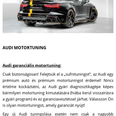
AUDI MOTORTUNING
Audi garanciális motortuning:
Csak biztonságosan! Felejtsük el a „sufnituningot”, az Audi egy
prémium autó és prémium motortuningot érdemel! Nincs
értelme kockáztatni, az Audi gyári diagnosztikagépe képes
bármilyen motortuning kimutatására (hiába kerül visszaírásra
a gyári program) és ez garanciavesztéssel járhat. Válasszon Ön
is olyan motortuningot, amely garanciát nyújt!
Egy új Audi tuningolása esetén nem csak a nagyobb