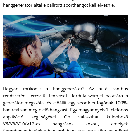
hanggenerátor által előállított sporthangot kell élveznie.
Hogyan működik a hanggenerátor? Az autó can-bus
rendszerén keresztül leolvasott fordulatszámjel hatására a
generátor megszólal és előállít egy sportkipufogónak 100%-
ban reálisan megfelelő hangzást. Egy magyar nyelvű telefonos
applikáció segítségével Ön választhat különböző
V6/V8/V10/V12-es hangzások között, amelyek
finomhangolhatóak a hangerő, hangkarakterisztika, beindítási