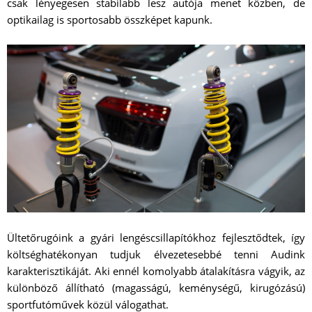
csak lényegesen stabilabb lesz autója menet közben, de
optikailag is sportosabb összképet kapunk.
Ültetőrugóink a gyári lengéscsillapítókhoz fejlesztődtek, így
költséghatékonyan tudjuk élvezetesebbé tenni Audink
karakterisztikáját. Aki ennél komolyabb átalakításra vágyik, az
különböző állítható (magasságú, keménységű, kirugózású)
sportfutóművek közül válogathat.