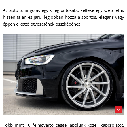
Az autó tuningolás egyik legfontosabb kelléke egy szép felni,
hiszen talán ez járul legjobban hozzá a sportos, elegáns vagy
éppen e kettő ötvözetének összképéhez.
Több mint 10 felnigyártó céggel ápolunk közeli kapcsolatot,