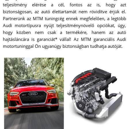
teljesítmény elérése a cél, fontos az is, hogy azt
biztonságosan, az autó élettartamát nem rövidítve érjük el.
Partnerünk az MTM tuningcég ennek megfelelően, a legtöbb
Audi motortípusra nyújt teljesítménynövelő opciókat, úgy,
hogy közben nem csak a termékére, hanem az autó
hajtásláncára is garanciát* vállal! Az MTM garanciális Audi
motortuninggal Ön ugyanúgy biztonságban tudhatja autóját.