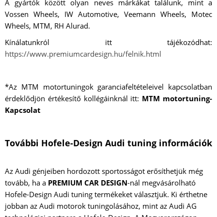
A gyártók között olyan neves márkákat találunk, mint a
Vossen Wheels, IW Automotive, Veemann Wheels, Motec
Wheels, MTM, RH Alurad.
Kínálatunkról itt tájékozódhat:
https://www.premiumcardesign.hu/felnik.html
*Az MTM motortuningok garanciafeltételeivel kapcsolatban
érdeklődjön értékesítő kollégáinknál itt:
MTM motortuning-
Kapcsolat
További Hofele-Design Audi tuning információk
Az Audi génjeiben hordozott sportosságot erősíthetjük még
tovább, ha a
PREMIUM CAR DESIGN
-nál megvásárolható
Hofele-Design Audi tuning termékeket választjuk. Ki érthetne
jobban az Audi motorok tuningolásához, mint az Audi AG