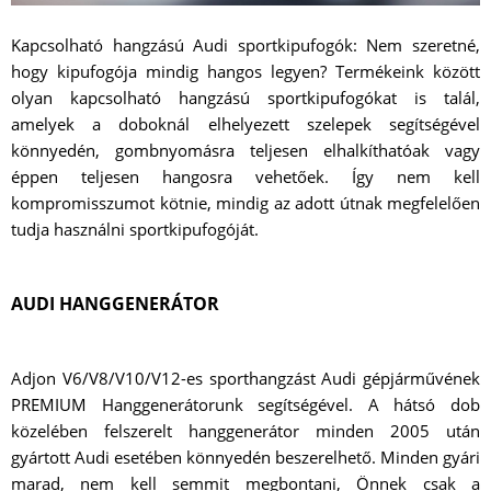
Kapcsolható hangzású Audi sportkipufogók: Nem szeretné,
hogy kipufogója mindig hangos legyen? Termékeink között
olyan kapcsolható hangzású sportkipufogókat is talál,
amelyek a doboknál elhelyezett szelepek segítségével
könnyedén, gombnyomásra teljesen elhalkíthatóak vagy
éppen teljesen hangosra vehetőek. Így nem kell
kompromisszumot kötnie, mindig az adott útnak megfelelően
tudja használni sportkipufogóját.
AUDI HANGGENERÁTOR
Adjon V6/V8/V10/V12-es sporthangzást Audi gépjárművének
PREMIUM Hanggenerátorunk segítségével. A hátsó dob
közelében felszerelt hanggenerátor minden 2005 után
gyártott Audi esetében könnyedén beszerelhető. Minden gyári
marad, nem kell semmit megbontani, Önnek csak a