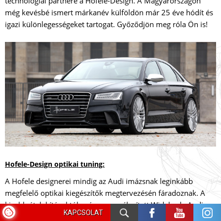
technológiai partnere a Hofele-Design. A Magyarországon
még kevésbé ismert márkanév külföldön már 25 éve hódít és
igazi különlegességeket tartogat. Győződjön meg róla Ön is!
Hofele-Design optikai tuning:
A Hofele designerei mindig az Audi imázsnak leginkább
megfelelő optikai kiegészítők megtervezésén fáradoznak. A
kisebb átalakításoktól egészen a szélesített Widebody Audi
KAPCSOLAT
tuning csomagokig szinte minden megtalálható a