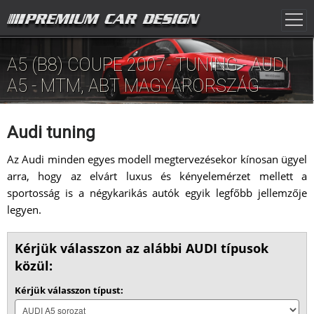
A5 (B8) COUPE 2007- TUNING - AUDI
A5 - MTM, ABT MAGYARORSZÁG
Audi tuning
Az Audi minden egyes modell megtervezésekor kínosan ügyel
arra, hogy az elvárt luxus és kényelemérzet mellett a
sportosság is a négykarikás autók egyik legfőbb jellemzője
legyen.
Kérjük válasszon az alábbi AUDI típusok
közül:
Kérjük válasszon típust: