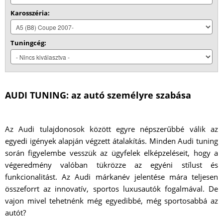
Karosszéria:
Tuningcég:
AUDI TUNING: az autó személyre szabása
Az Audi tulajdonosok között egyre népszerűbbé válik az
egyedi igények alapján végzett átalakítás. Minden Audi tuning
során figyelembe vesszük az ügyfelek elképzeléseit, hogy a
végeredmény valóban tükrözze az egyéni stílust és
funkcionalitást. Az Audi márkanév jelentése mára teljesen
összeforrt az innovatív, sportos luxusautók fogalmával. De
vajon mivel tehetnénk még egyedibbé, még sportosabbá az
autót?