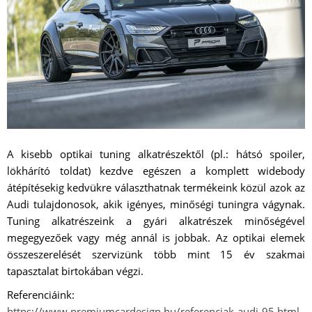
A kisebb optikai tuning alkatrészektől (pl.: hátsó spoiler,
lökhárító toldat) kezdve egészen a komplett widebody
átépítésekig kedvükre választhatnak termékeink közül azok az
Audi tulajdonosok, akik igényes, minőségi tuningra vágynak.
Tuning alkatrészeink a gyári alkatrészek minőségével
megegyezőek vagy még annál is jobbak. Az optikai elemek
összeszerelését szervizünk több mint 15 év szakmai
tapasztalat birtokában végzi.
Referenciáink:
https://www.premiumcardesign.hu/referenciak-audi-95.html