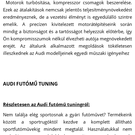
Motorok turbósítása, kompresszor csomagok beszerelése.
Ezek az átalakítások nemcsak jelentős teljesítménynövekedést
eredményeznek, de a vezetési élményt is egyedülálló szintre
emelik. A precízen kivitelezett motorátépítéseink során
mindig a biztonságot és a tartósságot helyezzük előtérbe, így
Ön kompromisszumok nélkül élvezheti autója megnövekedett
erejét. Az általunk alkalmazott megoldások tökéletesen
illeszkednek az Audi modelljeinek egyedi műszaki igényeihez
AUDI FUTÓMŰ TUNING
Részletesen az Audi futómű tuningról:
Nem találja elég sportosnak a gyári futóművet? Termékeink
között a sportrugóktól kezdve a komplett állítható
sportfutóművekig mindent megtalál. Használatukkal nem