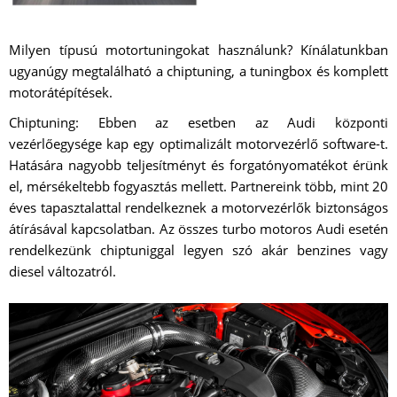
Milyen típusú motortuningokat használunk? Kínálatunkban
ugyanúgy megtalálható a chiptuning, a tuningbox és komplett
motorátépítések.
Chiptuning: Ebben az esetben az Audi központi
vezérlőegysége kap egy optimalizált motorvezérlő software-t.
Hatására nagyobb teljesítményt és forgatónyomatékot érünk
el, mérsékeltebb fogyasztás mellett. Partnereink több, mint 20
éves tapasztalattal rendelkeznek a motorvezérlők biztonságos
átírásával kapcsolatban. Az összes turbo motoros Audi esetén
rendelkezünk chiptuniggal legyen szó akár benzines vagy
diesel változatról.