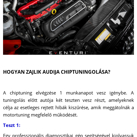
HOGYAN ZAJLIK AUDIJA CHIPTUNINGOLÁSA?
A chiptuning elvégzése 1 munkanapot vesz igénybe. A
tuningolás előtt autója két teszten vesz részt, amelyeknek
célja az esetleges rejtett hibák kiszűrése, amik meggátolnák a
motortuning megfelelő működését.
Teszt 1:
Egy professzionális diagnosztikai gép segítségével kiolvassuk