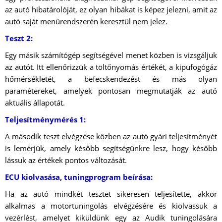
az autó hibatárolóját, ez olyan hibákat is képez jelezni, amit az
autó saját menürendszerén keresztül nem jelez.
Teszt 2:
Egy másik számítógép segítségével menet közben is vizsgáljuk
az autót. Itt ellenőrizzük a töltőnyomás értékét, a kipufogógáz
hőmérsékletét, a befecskendezést és más olyan
paramétereket, amelyek pontosan megmutatják az autó
aktuális állapotát.
Teljesítménymérés 1:
A második teszt elvégzése közben az autó gyári teljesítményét
is lemérjük, amely később segítségünkre lesz, hogy később
lássuk az értékek pontos változását.
ECU kiolvasása, tuningprogram beírása:
Ha az autó mindkét tesztet sikeresen teljesítette, akkor
alkalmas a motortuningolás elvégzésére és kiolvassuk a
vezérlést, amelyet kiküldünk egy az Audik tuningolására