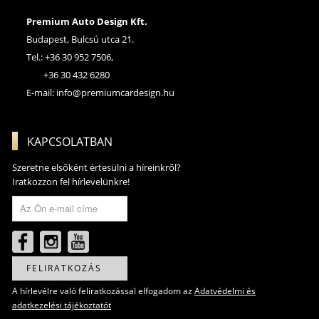
Premium Auto Design Kft.
Budapest, Bulcsú utca 21.
Tel.: +36 30 952 7506,
+36 30 432 6280
E-mail:
info@premiumcardesign.hu
KAPCSOLATBAN
Szeretne elsőként értesülni a híreinkről?
Iratkozzon fel hírlevelünkre!
FELIRATKOZÁS
A hírlevélre való feliratkozással elfogadom az
Adatvédelmi és
adatkezelési tájékoztatót