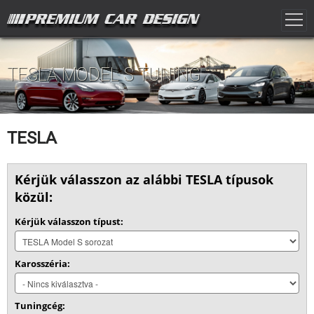
TESLA MODEL S TUNING
TESLA
Kérjük válasszon az alábbi TESLA típusok
közül:
Kérjük válasszon típust:
Karosszéria:
Tuningcég: