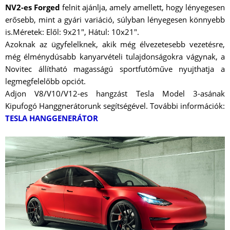
NV2-es Forged
felnit ajánlja, amely amellett, hogy lényegesen
erősebb, mint a gyári variáció, súlyban lényegesen könnyebb
is.Méretek: Elől: 9x21", Hátul: 10x21".
Azoknak az ügyfelelknek, akik még élvezetesebb vezetésre,
még élménydúsabb kanyarvételi tulajdonságokra vágynak, a
Novitec állítható magasságú sportfutóműve nyujthatja a
legmegfelelőbb opciót.
Adjon V8/V10/V12-es hangzást Tesla Model 3-asának
Kipufogó Hanggnerátorunk segítségével. További információk:
TESLA HANGGENERÁTOR