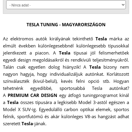
TESLA TUNING - MAGYARORSZÁGON
Az elektromos autók királyának tekinthető
Tesla
márka az
elmúlt években különlegesebbnél különlegesebb típusokkal
jelentkezett a piacon. A
Tesla
típusai jól felismerhetőek
egyedi design megoldásaikról és rendkívüli teljesítményükről.
Talán csak egyetlen dolog hiányzik! A
Tesla
bizony nem
nagyon hagyja, hogy individualizáljuk autónkat. Korlátozott
színválaszték (kivül-belül), kevés felni opció stb. Hogyan
tehetnénk egyedibbé, sportosabbá Tesla autónkat?
A
PREMIUM CAR DESIGN
egy átfogó tuningprogramot kínál
a
Tesla
összes típusára a legkisebb Model 3-astól egészen a
Model X SUV-ig. Egyedülálló carbon optikai elemek, sportos
felnik, sportfutómű és akár különleges V8-as hangzást adhat
szeretett
Tesla
-jának.