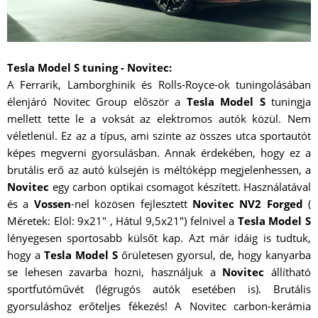
Tesla Model S tuning - Novitec:
A Ferrarik, Lamborghinik és Rolls-Royce-ok tuningolásában
élenjáró Novitec Group először a
Tesla Model S
tuningja
mellett tette le a voksát az elektromos autók közül. Nem
véletlenül. Ez az a típus, ami szinte az összes utca sportautót
képes megverni gyorsulásban. Annak érdekében, hogy ez a
brutális erő az autó külsején is méltóképp megjelenhessen, a
Novitec
egy carbon optikai csomagot készített. Használatával
és a
Vossen
-nel közösen fejlesztett
Novitec NV2 Forged
(
Méretek: Elöl: 9x21" , Hátul 9,5x21") felnivel a
Tesla Model S
lényegesen sportosabb külsőt kap. Azt már idáig is tudtuk,
hogy a
Tesla Model S
őrületesen gyorsul, de, hogy kanyarba
se lehesen zavarba hozni, használjuk a
Novitec
állítható
sportfutóművét (légrugós autók esetében is). Brutális
gyorsuláshoz erőteljes fékezés! A Novitec carbon-kerámia