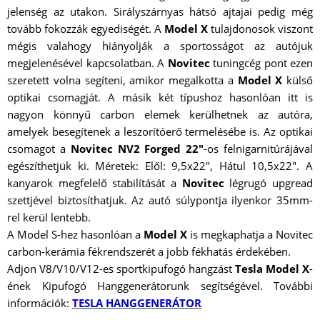
jelenség az utakon. Sirályszárnyas hátsó ajtajai pedig még
tovább fokozzák egyediségét. A
Model X
tulajdonosok viszont
mégis valahogy hiányolják a sportosságot az autójuk
megjelenésével kapcsolatban. A
Novitec
tuningcég pont ezen
szeretett volna segíteni, amikor megalkotta a
Model X
külső
optikai csomagját. A másik két típushoz hasonlóan itt is
nagyon könnyű carbon elemek kerülhetnek az autóra,
amelyek besegítenek a leszorítóerő termelésébe is. Az optikai
csomagot a
Novitec NV2 Forged 22"
-os felnigarnitúrájával
egészíthetjük ki. Méretek: Elől: 9,5x22", Hátul 10,5x22". A
kanyarok megfelelő stabilítását a
Novitec
légrugó upgread
szettjével biztosíthatjuk. Az autó súlypontja ilyenkor 35mm-
rel kerül lentebb.
A Model S-hez hasonlóan a
Model X
is megkaphatja a Novitec
carbon-kerámia fékrendszerét a jobb fékhatás érdekében.
Adjon V8/V10/V12-es sportkipufogó hangzást
Tesla Model X
-
ének Kipufogó Hanggenerátorunk segítségével. További
információk:
TESLA HANGGENERÁTOR