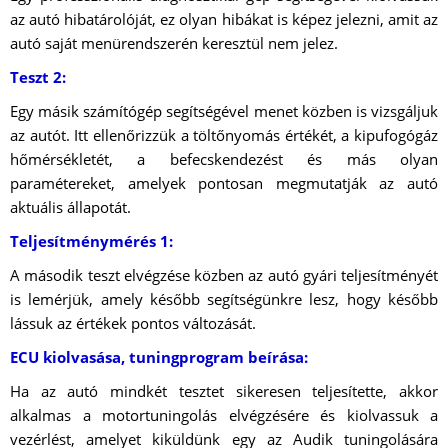
az autó hibatárolóját, ez olyan hibákat is képez jelezni, amit az
autó saját menürendszerén keresztül nem jelez.
Teszt 2:
Egy másik számítógép segítségével menet közben is vizsgáljuk
az autót. Itt ellenőrizzük a töltőnyomás értékét, a kipufogógáz
hőmérsékletét, a befecskendezést és más olyan
paramétereket, amelyek pontosan megmutatják az autó
aktuális állapotát.
Teljesítménymérés 1:
A második teszt elvégzése közben az autó gyári teljesítményét
is lemérjük, amely később segítségünkre lesz, hogy később
lássuk az értékek pontos változását.
ECU kiolvasása, tuningprogram beírása:
Ha az autó mindkét tesztet sikeresen teljesítette, akkor
alkalmas a motortuningolás elvégzésére és kiolvassuk a
vezérlést, amelyet kiküldünk egy az Audik tuningolására