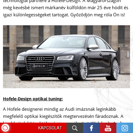
technológiai partnere a Hofele-Design. A Magyarországon
még kevésbé ismert márkanév külföldön már 25 éve hódít és
igazi különlegességeket tartogat. Győződjön meg róla Ön is!
Hofele-Design optikai tuning:
A Hofele designerei mindig az Audi imázsnak leginkább
megfelelő optikai kiegészítők megtervezésén fáradoznak. A
kisebb átalakításoktól egészen a szélesített Widebody Audi
KAPCSOLAT
tuning csomagokig szinte minden megtalálható a