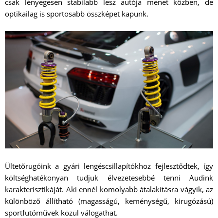
csak lényegesen stabilabb lesz autója menet közben, de
optikailag is sportosabb összképet kapunk.
Ültetőrugóink a gyári lengéscsillapítókhoz fejlesztődtek, így
költséghatékonyan tudjuk élvezetesebbé tenni Audink
karakterisztikáját. Aki ennél komolyabb átalakításra vágyik, az
különböző állítható (magasságú, keménységű, kirugózású)
sportfutóművek közül válogathat.