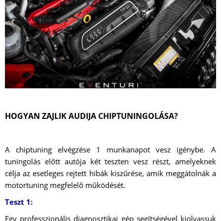
HOGYAN ZAJLIK AUDIJA CHIPTUNINGOLÁSA?
A chiptuning elvégzése 1 munkanapot vesz igénybe. A
tuningolás előtt autója két teszten vesz részt, amelyeknek
célja az esetleges rejtett hibák kiszűrése, amik meggátolnák a
motortuning megfelelő működését.
Teszt 1:
Egy professzionális diagnosztikai gép segítségével kiolvassuk