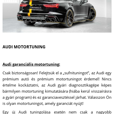
AUDI MOTORTUNING
Audi garanciális motortuning:
Csak biztonságosan! Felejtsük el a „sufnituningot”, az Audi egy
prémium autó és prémium motortuningot érdemel! Nincs
értelme kockáztatni, az Audi gyári diagnosztikagépe képes
bármilyen motortuning kimutatására (hiába kerül visszaírásra
a gyári program) és ez garanciavesztéssel járhat. Válasszon Ön
is olyan motortuningot, amely garanciát nyújt!
Egy új Audi tuningolása esetén nem csak a nagyobb