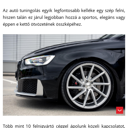
Az autó tuningolás egyik legfontosabb kelléke egy szép felni,
hiszen talán ez járul legjobban hozzá a sportos, elegáns vagy
éppen e kettő ötvözetének összképéhez.
Több mint 10 felnigyártó céggel ápolunk közeli kapcsolatot,