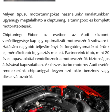
Milyen típusú motortuningokat használunk? Kínálatunkban
ugyanúgy megtalálható a chiptuning, a tuningbox és komplett
motorátépítések.
Chiptuning: Ebben az esetben az Audi központi
vezérlőegysége kap egy optimalizált motorvezérlő software-t.
Hatására nagyobb teljesítményt és forgatónyomatékot érünk
el, mérsékeltebb fogyasztás mellett. Partnereink több, mint 20
éves tapasztalattal rendelkeznek a motorvezérlők biztonságos
átírásával kapcsolatban. Az összes turbo motoros Audi esetén
rendelkezünk chiptuniggal legyen szó akár benzines vagy
diesel változatról.