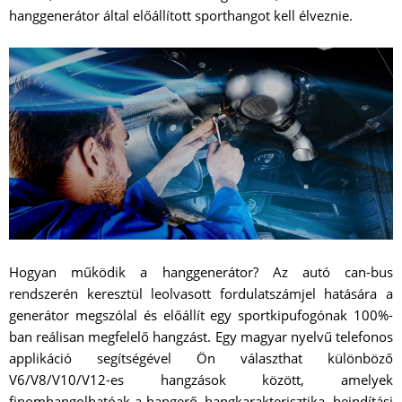
hanggenerátor által előállított sporthangot kell élveznie.
Hogyan működik a hanggenerátor? Az autó can-bus
rendszerén keresztül leolvasott fordulatszámjel hatására a
generátor megszólal és előállít egy sportkipufogónak 100%-
ban reálisan megfelelő hangzást. Egy magyar nyelvű telefonos
applikáció segítségével Ön választhat különböző
V6/V8/V10/V12-es hangzások között, amelyek
finomhangolhatóak a hangerő, hangkarakterisztika, beindítási