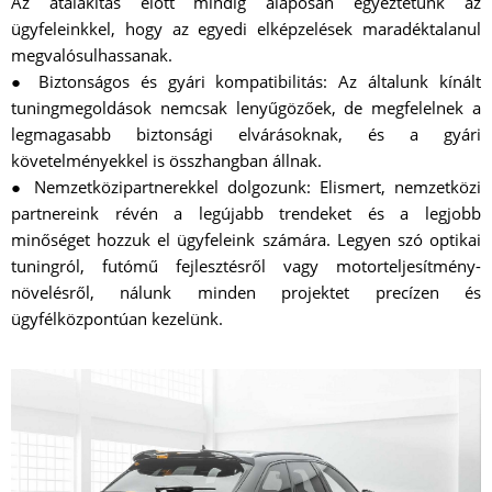
Az átalakítás előtt mindig alaposan egyeztetünk az
ügyfeleinkkel, hogy az egyedi elképzelések maradéktalanul
megvalósulhassanak.
● Biztonságos és gyári kompatibilitás: Az általunk kínált
tuningmegoldások nemcsak lenyűgözőek, de megfelelnek a
legmagasabb biztonsági elvárásoknak, és a gyári
követelményekkel is összhangban állnak.
● Nemzetközipartnerekkel dolgozunk: Elismert, nemzetközi
partnereink révén a legújabb trendeket és a legjobb
minőséget hozzuk el ügyfeleink számára. Legyen szó optikai
tuningról, futómű fejlesztésről vagy motorteljesítmény-
növelésről, nálunk minden projektet precízen és
ügyfélközpontúan kezelünk.