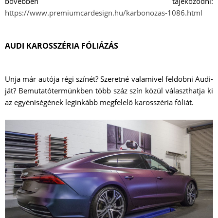
bővebben tájékozódni:
https://www.premiumcardesign.hu/karbonozas-1086.html
AUDI KAROSSZÉRIA FÓLIÁZÁS
Unja már autója régi színét? Szeretné valamivel feldobni Audi-
ját? Bemutatótermünkben több száz szín közül választhatja ki
az egyéniségének leginkább megfelelő karosszéria fóliát.