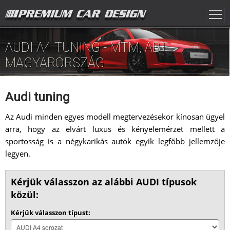
AUDI A4 TUNING - MTM, ABT
MAGYARORSZÁG
Audi tuning
Az Audi minden egyes modell megtervezésekor kínosan ügyel
arra, hogy az elvárt luxus és kényelemérzet mellett a
sportosság is a négykarikás autók egyik legfőbb jellemzője
legyen.
Kérjük válasszon az alábbi AUDI típusok
közül:
Kérjük válasszon típust: