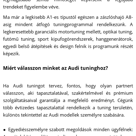
trendeket figyelembe véve.
Ma már a legkisebb A1-es típustól egészen a zászlóshajó A8-
asig mindent átfogó tuningprogrammal rendelkezünk. A
legkeresettebb garanciális motortuning mellett, optikai tuning,
futómű tuning, sport kipufogórendszerek, hanggenerátorok,
egyedi belső átépítések és design felnik is programunk részét
képezik.
Miért válasszon minket az Audi tuninghoz?
Ha Audi tuningot tervez, fontos, hogy olyan partnert
válasszon, aki tapasztalatával, szakértelmével és prémium
szolgáltatásaival garantálja a megfelelő eredményt. Cégünk
több évtizedes tapasztalattal rendelkezik a tuning területén,
különös tekintettel az Audi modellek személyre szabására.
● Egyediésszemélyre szabott megoldások minden ügyfélnek: