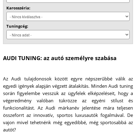
Karosszéria:
Tuningcég:
AUDI TUNING: az autó személyre szabása
Az Audi tulajdonosok között egyre népszerűbbé válik az
egyedi igények alapján végzett átalakítás. Minden Audi tuning
során figyelembe vesszük az ügyfelek elképzeléseit, hogy a
végeredmény valóban tükrözze az egyéni stílust és
funkcionalitást. Az Audi márkanév jelentése mára teljesen
összeforrt az innovatív, sportos luxusautók fogalmával. De
vajon mivel tehetnénk még egyedibbé, még sportosabbá az
autót?