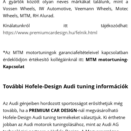
A gyártók között olyan neves márkákat találunk, mint a
Vossen Wheels, IW Automotive, Veemann Wheels, Motec
Wheels, MTM, RH Alurad.
Kínálatunkról itt tájékozódhat:
https://www.premiumcardesign.hu/felnik.html
*Az MTM motortuningok garanciafeltételeivel kapcsolatban
érdeklődjön értékesítő kollégáinknál itt:
MTM motortuning-
Kapcsolat
További Hofele-Design Audi tuning információk
Az Audi génjeiben hordozott sportosságot erősíthetjük még
tovább, ha a
PREMIUM CAR DESIGN
-nál megvásárolható
Hofele-Design Audi tuning termékeket választjuk. Ki érthetne
jobban az Audi motorok tuningolásához, mint az Audi AG