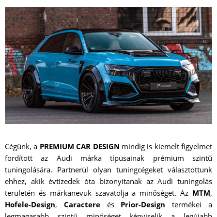
Cégünk, a
PREMIUM CAR DESIGN
mindig is kiemelt figyelmet
fordított az Audi márka típusainak prémium szintű
tuningolására. Partnerül olyan tuningcégeket választottunk
ehhez, akik évtizedek óta bizonyítanak az Audi tuningolás
területén és márkanevük szavatolja a minőséget. Az
MTM
,
Hofele-Design
,
Caractere
és
Prior-Design
termékei a
legmagasabb szintű minőséget képviselik a legújabb