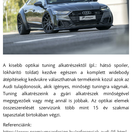
A kisebb optikai tuning alkatrészektől (pl.: hátsó spoiler,
lökhárító toldat) kezdve egészen a komplett widebody
átépítésekig kedvükre választhatnak termékeink közül azok az
Audi tulajdonosok, akik igényes, minőségi tuningra vágynak.
Tuning alkatrészeink a gyári alkatrészek minőségével
megegyezőek vagy még annál is jobbak. Az optikai elemek
összeszerelését szervizünk több mint 15 év szakmai
tapasztalat birtokában végzi.
Referenciáink:
https://www.premiumcardesign.hu/referenciak-audi-95.html