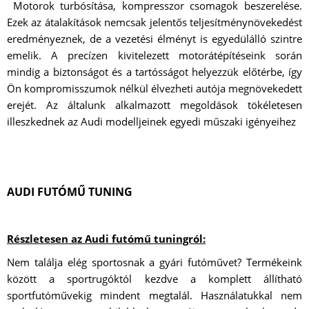
Motorok turbósítása, kompresszor csomagok beszerelése.
Ezek az átalakítások nemcsak jelentős teljesítménynövekedést
eredményeznek, de a vezetési élményt is egyedülálló szintre
emelik. A precízen kivitelezett motorátépítéseink során
mindig a biztonságot és a tartósságot helyezzük előtérbe, így
Ön kompromisszumok nélkül élvezheti autója megnövekedett
erejét. Az általunk alkalmazott megoldások tökéletesen
illeszkednek az Audi modelljeinek egyedi műszaki igényeihez
AUDI FUTÓMŰ TUNING
Részletesen az Audi futómű tuningról:
Nem találja elég sportosnak a gyári futóművet? Termékeink
között a sportrugóktól kezdve a komplett állítható
sportfutóművekig mindent megtalál. Használatukkal nem