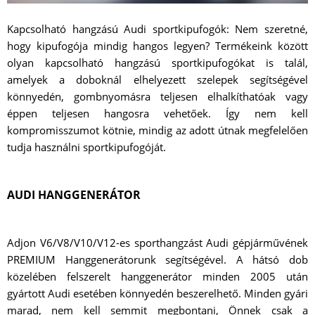
Kapcsolható hangzású Audi sportkipufogók: Nem szeretné,
hogy kipufogója mindig hangos legyen? Termékeink között
olyan kapcsolható hangzású sportkipufogókat is talál,
amelyek a doboknál elhelyezett szelepek segítségével
könnyedén, gombnyomásra teljesen elhalkíthatóak vagy
éppen teljesen hangosra vehetőek. Így nem kell
kompromisszumot kötnie, mindig az adott útnak megfelelően
tudja használni sportkipufogóját.
AUDI HANGGENERÁTOR
Adjon V6/V8/V10/V12-es sporthangzást Audi gépjárművének
PREMIUM Hanggenerátorunk segítségével. A hátsó dob
közelében felszerelt hanggenerátor minden 2005 után
gyártott Audi esetében könnyedén beszerelhető. Minden gyári
marad, nem kell semmit megbontani, Önnek csak a