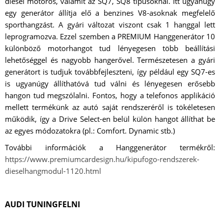
diesel motoros, valamit az SQ7, SQ8 típusoknál. Itt ugyanúgy
egy generátor állítja elő a benzines V8-asoknak megfelelő
sporthangzást. A gyári változat viszont csak 1 hanggal lett
leprogramozva. Ezzel szemben a PREMIUM Hanggenerátor 10
különböző motorhangot tud lényegesen több beállítási
lehetőséggel és nagyobb hangerővel. Természetesen a gyári
generátort is tudjuk továbbfejleszteni, így például egy SQ7-es
is ugyanúgy állíthatóvá tud válni és lényegesen erősebb
hangon tud megszólalni. Fontos, hogy a telefonos applikáció
mellett termékünk az autó saját rendszeréről is tökéletesen
működik, így a Drive Select-en belül külön hangot állíthat be
az egyes módozatokra (pl.: Comfort. Dynamic stb.)
További információk a Hanggenerátor termékről:
https://www.premiumcardesign.hu/kipufogo-rendszerek-
dieselhangmodul-1120.html
AUDI TUNINGFELNI