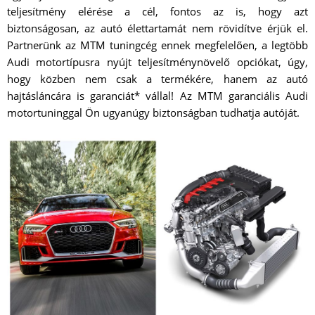
teljesítmény elérése a cél, fontos az is, hogy azt
biztonságosan, az autó élettartamát nem rövidítve érjük el.
Partnerünk az MTM tuningcég ennek megfelelően, a legtöbb
Audi motortípusra nyújt teljesítménynövelő opciókat, úgy,
hogy közben nem csak a termékére, hanem az autó
hajtásláncára is garanciát* vállal! Az MTM garanciális Audi
motortuninggal Ön ugyanúgy biztonságban tudhatja autóját.