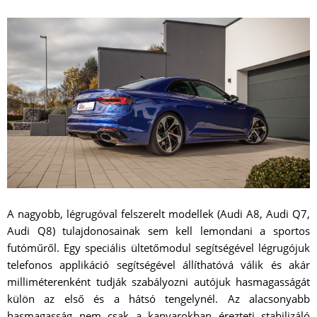
A nagyobb, légrugóval felszerelt modellek (Audi A8, Audi Q7,
Audi Q8) tulajdonosainak sem kell lemondani a sportos
futóműről. Egy speciális ültetőmodul segítségével légrugójuk
telefonos applikáció segítségével állíthatóvá válik és akár
milliméterenként tudják szabályozni autójuk hasmagasságát
külön az első és a hátsó tengelynél. Az alacsonyabb
hasmagasság nem csak a kanyarokban érezteti stabilizáló