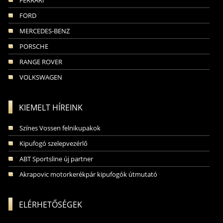
FERRARI
FORD
MERCEDES-BENZ
PORSCHE
RANGE ROVER
VOLKSWAGEN
KIEMELT HÍREINK
Színes Vossen felnikupakok
Kipufogó szelepvezérlő
ABT Sportsline új partner
Akrapovic motorkerékpár kipufogók útmutató
ELÉRHETŐSÉGEK