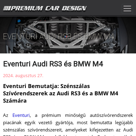
EVENTURI AUDI RS3 ÉS BMW M4
Eventuri Audi RS3 és BMW M4
2024. augusztus 27.
Eventuri Bemutatja: Szénszálas
Szívórendszerek az Audi RS3 és a BMW M4
Számára
Az
Eventuri
, a prémium minőségű autószívórendszerek
piacának egyik vezető gyártója, most bemutatta legújabb
szénszálas szívórendszereit, amelyeket kifejezetten az Audi