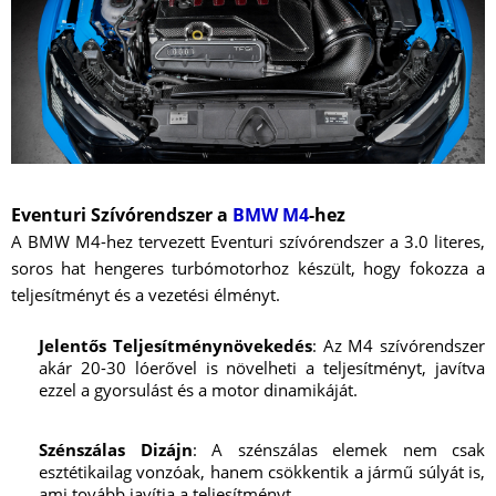
Eventuri Szívórendszer a
BMW M4
-hez
A BMW M4-hez tervezett Eventuri szívórendszer a 3.0 literes,
soros hat hengeres turbómotorhoz készült, hogy fokozza a
teljesítményt és a vezetési élményt.
Jelentős Teljesítménynövekedés
: Az M4 szívórendszer
akár 20-30 lóerővel is növelheti a teljesítményt, javítva
ezzel a gyorsulást és a motor dinamikáját.
Szénszálas Dizájn
: A szénszálas elemek nem csak
esztétikailag vonzóak, hanem csökkentik a jármű súlyát is,
ami tovább javítja a teljesítményt.