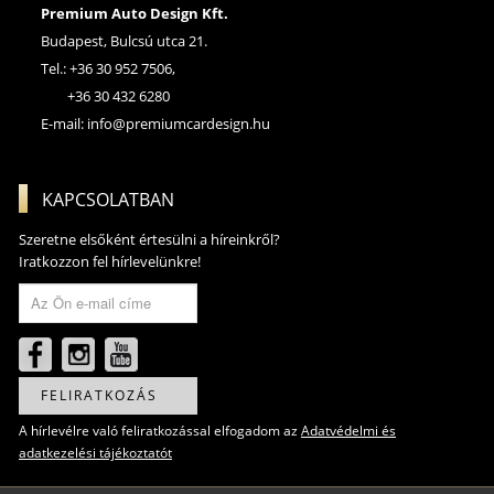
Premium Auto Design Kft.
Budapest, Bulcsú utca 21.
Tel.: +36 30 952 7506,
+36 30 432 6280
E-mail:
info@premiumcardesign.hu
KAPCSOLATBAN
Szeretne elsőként értesülni a híreinkről?
Iratkozzon fel hírlevelünkre!
FELIRATKOZÁS
A hírlevélre való feliratkozással elfogadom az
Adatvédelmi és
adatkezelési tájékoztatót