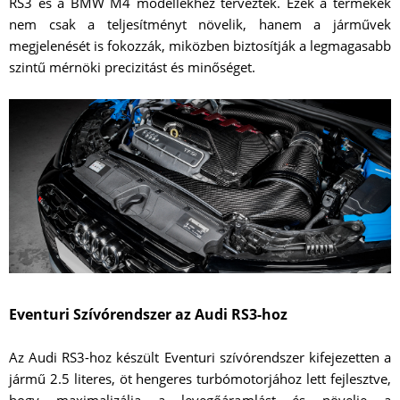
RS3 és a BMW M4 modellekhez terveztek. Ezek a termékek
nem csak a teljesítményt növelik, hanem a járművek
megjelenését is fokozzák, miközben biztosítják a legmagasabb
szintű mérnöki precizitást és minőséget.
Eventuri Szívórendszer az Audi RS3-hoz
Az Audi RS3-hoz készült Eventuri szívórendszer kifejezetten a
jármű 2.5 literes, öt hengeres turbómotorjához lett fejlesztve,
hogy maximalizálja a levegőáramlást és növelje a