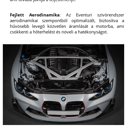
Fejlett Aerodinamika
: Az Eventuri szívórendszer
aerodinamikai szempontból optimalizált, biztosítva a
hűvösebb levegő közvetlen áramlását a motorba, ami
csökkenti a hőterhelést és növeli a hatékonyságot.