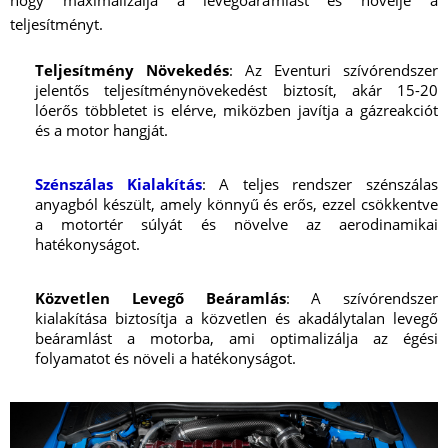
teljesítményt.
Teljesítmény Növekedés
: Az Eventuri szívórendszer
jelentős teljesítménynövekedést biztosít, akár 15-20
lóerős többletet is elérve, miközben javítja a gázreakciót
és a motor hangját.
Szénszálas Kialakítás
: A teljes rendszer szénszálas
anyagból készült, amely könnyű és erős, ezzel csökkentve
a motortér súlyát és növelve az aerodinamikai
hatékonyságot.
Közvetlen Levegő Beáramlás
: A szívórendszer
kialakítása biztosítja a közvetlen és akadálytalan levegő
beáramlást a motorba, ami optimalizálja az égési
folyamatot és növeli a hatékonyságot.