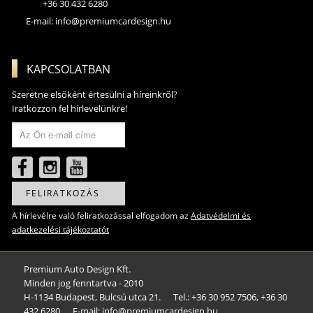
+36 30 432 6280
E-mail:
info@premiumcardesign.hu
KAPCSOLATBAN
Szeretne elsőként értesülni a híreinkről?
Iratkozzon fel hírlevelünkre!
FELIRATKOZÁS
A hírlevélre való feliratkozással elfogadom az
Adatvédelmi és
adatkezelési tájékoztatót
Premium Auto Design Kft.
Minden jog fenntartva - 2010
H-1134 Budapest, Bulcsú utca 21.
Tel.: +36 30 952 7506, +36 30
432 6280
E-mail: info@premiumcardesign.hu​