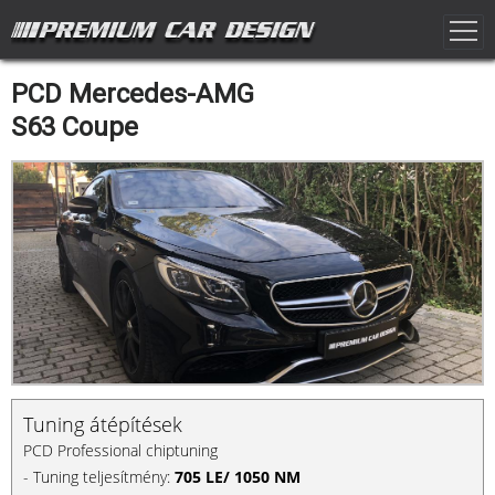
PCD Mercedes-AMG
S63 Coupe
Tuning átépítések
PCD Professional chiptuning
- Tuning teljesítmény:
705 LE/ 1050 NM