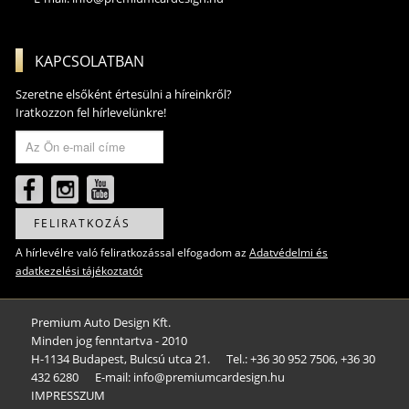
KAPCSOLATBAN
Szeretne elsőként értesülni a híreinkről?
Iratkozzon fel hírlevelünkre!
FELIRATKOZÁS
A hírlevélre való feliratkozással elfogadom az
Adatvédelmi és
adatkezelési tájékoztatót
Premium Auto Design Kft.
Minden jog fenntartva - 2010
H-1134 Budapest, Bulcsú utca 21.
Tel.: +36 30 952 7506, +36 30
432 6280
E-mail: info@premiumcardesign.hu​
IMPRESSZUM