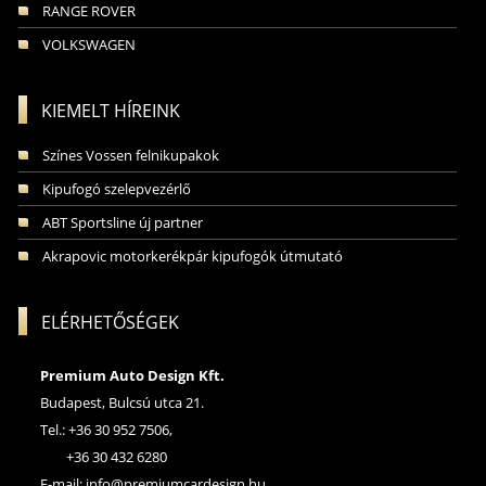
RANGE ROVER
VOLKSWAGEN
KIEMELT HÍREINK
Színes Vossen felnikupakok
Kipufogó szelepvezérlő
ABT Sportsline új partner
Akrapovic motorkerékpár kipufogók útmutató
ELÉRHETŐSÉGEK
Premium Auto Design Kft.
Budapest, Bulcsú utca 21.
Tel.: +36 30 952 7506,
+36 30 432 6280
E-mail:
info@premiumcardesign.hu