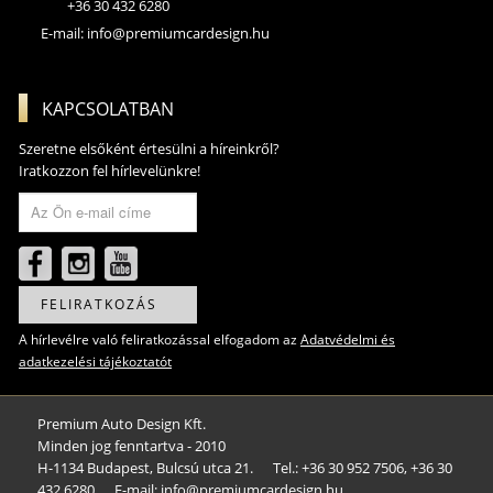
+36 30 432 6280
E-mail:
info@premiumcardesign.hu
KAPCSOLATBAN
Szeretne elsőként értesülni a híreinkről?
Iratkozzon fel hírlevelünkre!
FELIRATKOZÁS
A hírlevélre való feliratkozással elfogadom az
Adatvédelmi és
adatkezelési tájékoztatót
Premium Auto Design Kft.
Minden jog fenntartva - 2010
H-1134 Budapest, Bulcsú utca 21.
Tel.: +36 30 952 7506, +36 30
432 6280
E-mail: info@premiumcardesign.hu​