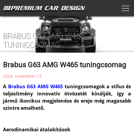
BRABUS G63 AMG W465
TUNINGCSOMAG
Brabus G63 AMG W465 tuningcsomag
2024. november 13.
A
Brabus G63 AMG W465
tuningcsomagok a stílus és
teljesítmény innovatív ötvözetét kínálják, így a
jármű ikonikus megjelenése és ereje még magasabb
szintre emelhető.
Aerodinamikai átalakítások