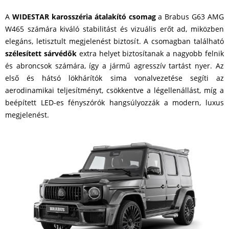
A
WIDESTAR karosszéria átalakító csomag
a Brabus G63 AMG
W465 számára kiváló stabilitást és vizuális erőt ad, miközben
elegáns, letisztult megjelenést biztosít. A csomagban található
szélesített sárvédők
extra helyet biztosítanak a nagyobb felnik
és abroncsok számára, így a jármű agresszív tartást nyer. Az
első és hátsó lökhárítók sima vonalvezetése segíti az
aerodinamikai teljesítményt, csökkentve a légellenállást, míg a
beépített LED-es fényszórók hangsúlyozzák a modern, luxus
megjelenést.