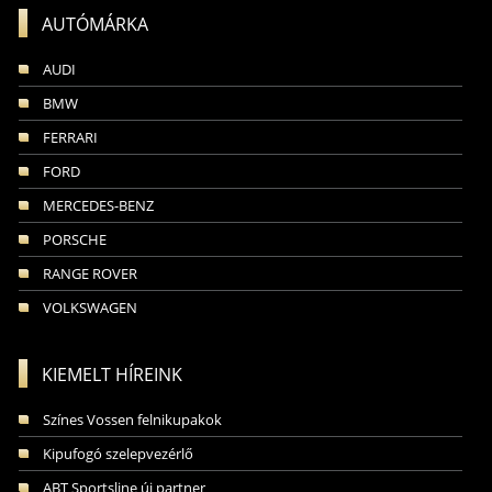
AUTÓMÁRKA
AUDI
BMW
FERRARI
FORD
MERCEDES-BENZ
PORSCHE
RANGE ROVER
VOLKSWAGEN
KIEMELT HÍREINK
Színes Vossen felnikupakok
Kipufogó szelepvezérlő
ABT Sportsline új partner