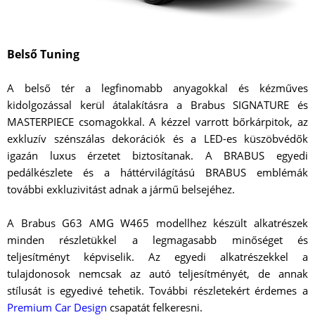
Belső Tuning
A belső tér a legfinomabb anyagokkal és kézműves
kidolgozással kerül átalakításra a Brabus SIGNATURE és
MASTERPIECE csomagokkal. A kézzel varrott bőrkárpitok, az
exkluzív szénszálas dekorációk és a LED-es küszöbvédők
igazán luxus érzetet biztosítanak. A BRABUS egyedi
pedálkészlete és a háttérvilágítású BRABUS emblémák
további exkluzivitást adnak a jármű belsejéhez.
A Brabus G63 AMG W465 modellhez készült alkatrészek
minden részletükkel a legmagasabb minőséget és
teljesítményt képviselik. Az egyedi alkatrészekkel a
tulajdonosok nemcsak az autó teljesítményét, de annak
stílusát is egyedivé tehetik. További részletekért érdemes a
Premium Car Design
csapatát felkeresni.