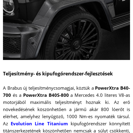
Teljesítmény- és kipufogórendszer-fejlesztések
A Brabus új teljesítménycsomagjai, köztük a
PowerXtra B40-
700
és a
PowerXtra B40S-800
a Mercedes 4.0 literes V8-as
motorjából maximális teljesítményt hoznak ki. Az erő
növekedésének köszönhetően a jármű akár 800 lóerőt is
elérhet, amelyhez lenyűgöző, 1000 Nm-es nyomaték társul.
Az
Evolution Line Titanium
kipufogórendszer könnyített
titánszerkezetének köszönhetően nemcsak a súlyt csökkenti,