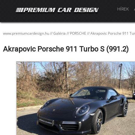
HÍREK
www.premiumcardesign.hu
//
Galéria
//
PORSCHE
//
Akrapovic Porsche 911 Tur
Akrapovic Porsche 911 Turbo S (991.2)