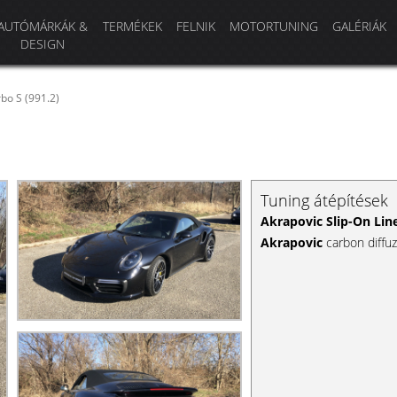
AUTÓMÁRKÁK &
TERMÉKEK
FELNIK
MOTORTUNING
GALÉRIÁK
DESIGN
bo S (991.2)
Tuning átépítések
Akrapovic Slip-On Lin
Akrapovic
carbon diffu