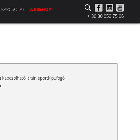
KAPCSOLAT
WEBSHOP
+ 36 30 952 75 06
e
kapcsolható, titán sportkipufogó
zor