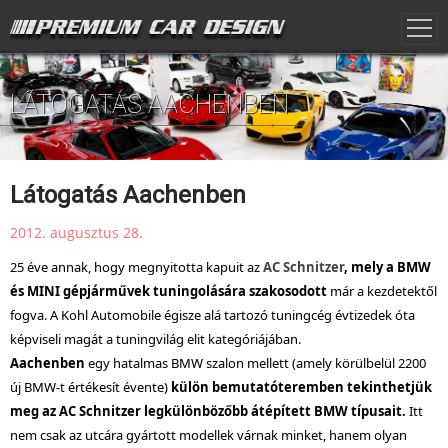
LÁTOGATÁS AACHENBEN
Látogatás Aachenben
2012. augusztus 28.
25 éve annak, hogy megnyitotta kapuit az
AC Schnitzer
, mely a BMW
és MINI gépjárművek tuningolására szakosodott
már a kezdetektől
fogva. A Kohl Automobile égisze alá tartozó tuningcég évtizedek óta
képviseli magát a tuningvilág elit kategóriájában.
Aachenben
egy hatalmas BMW szalon mellett (amely körülbelül 2200
új BMW-t értékesít évente)
külön bemutatóteremben tekinthetjük
meg az AC Schnitzer legkülönbözőbb átépített BMW típusait.
Itt
nem csak az utcára gyártott modellek várnak minket, hanem olyan