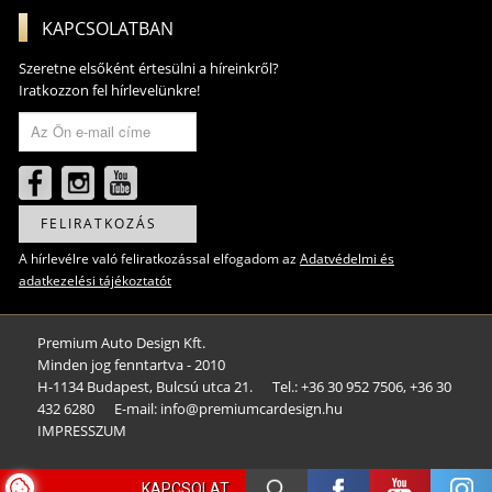
KAPCSOLATBAN
Szeretne elsőként értesülni a híreinkről?
Iratkozzon fel hírlevelünkre!
FELIRATKOZÁS
A hírlevélre való feliratkozással elfogadom az
Adatvédelmi és
adatkezelési tájékoztatót
Premium Auto Design Kft.
Minden jog fenntartva - 2010
H-1134 Budapest, Bulcsú utca 21.
Tel.: +36 30 952 7506, +36 30
432 6280
E-mail: info@premiumcardesign.hu​
IMPRESSZUM
KAPCSOLAT