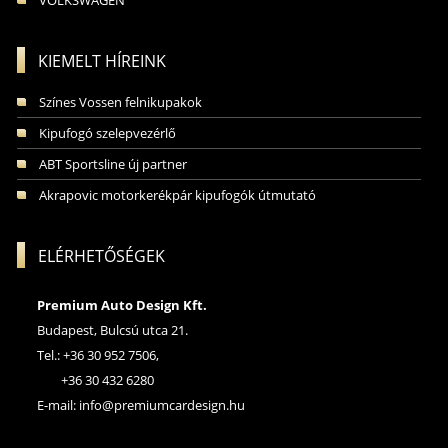
KIEMELT HÍREINK
Színes Vossen felnikupakok
Kipufogó szelepvezérlő
ABT Sportsline új partner
Akrapovic motorkerékpár kipufogók útmutató
ELÉRHETŐSÉGEK
Premium Auto Design Kft.
Budapest, Bulcsú utca 21.
Tel.: +36 30 952 7506,
+36 30 432 6280
E-mail:
info@premiumcardesign.hu