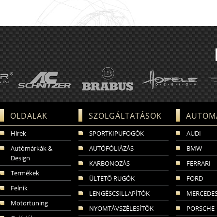
OLDALAK
SZOLGÁLTATÁSOK
AUTOM
Hírek
SPORTKIPUFOGÓK
AUDI
Autómárkák &
AUTÓFÓLIÁZÁS
BMW
Design
KARBONOZÁS
FERRARI
Termékek
ÜLTETŐ RUGÓK
FORD
Felnik
LENGÉSCSILLAPÍTÓK
MERCEDES
Motortuning
NYOMTÁVSZÉLESÍTŐK
PORSCHE