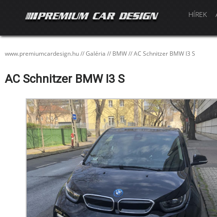
HÍREK
www.premiumcardesign.hu
//
Galéria
//
BMW
//
AC Schnitzer BMW I3 S
AC Schnitzer BMW I3 S