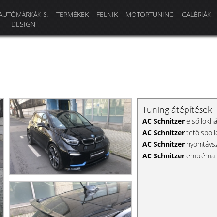
AUTÓMÁRKÁK &
TERMÉKEK
FELNIK
MOTORTUNING
GALÉRIÁK
DESIGN
Tuning átépítések
AC Schnitzer
első lökhá
AC Schnitzer
tető spoil
AC Schnitzer
nyomtávszé
AC Schnitzer
embléma 