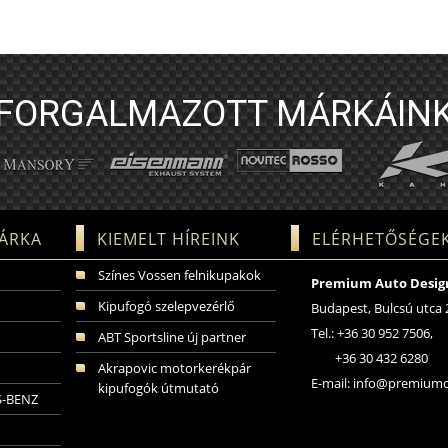
FORGALMAZOTT MÁRKÁIN
ÁRKA
KIEMELT HÍREINK
ELÉRHETŐSÉGE
Színes Vossen felnikupakok
Premium Auto Design
Kipufogó szelepvezérlő
Budapest, Bulcsú utca 
Tel.: +36 30 952 7506,
ABT Sportsline új partner
+36 30 432 6280
Akrapovic motorkerékpár
E-mail:
info@premiumc
kipufogók útmutató
-BENZ