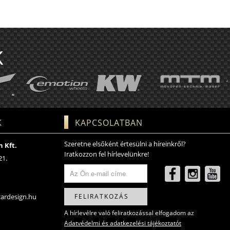
K
K
KAPCSOLATBAN
Szeretne elsőként értesülni a híreinkről?
 Kft.
Iratkozzon fel hírlevelünkre!
21.
ardesign.hu
FELIRATKOZÁS
A hírlevélre való feliratkozással elfogadom az
Adatvédelmi és adatkezelési tájékoztatót