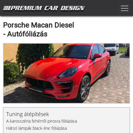
Porsche Macan Diesel
- Autófóliázás
Tuning átépítések
A karosszéria fehérről pirosra fóliázása
Hátsó lámpák black-line fóliázása