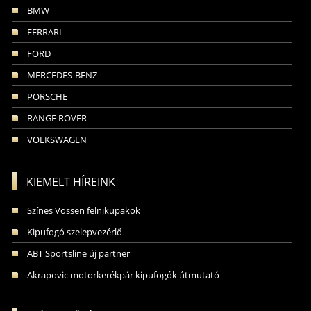
BMW
FERRARI
FORD
MERCEDES-BENZ
PORSCHE
RANGE ROVER
VOLKSWAGEN
KIEMELT HÍREINK
Színes Vossen felnikupakok
Kipufogó szelepvezérlő
ABT Sportsline új partner
Akrapovic motorkerékpár kipufogók útmutató