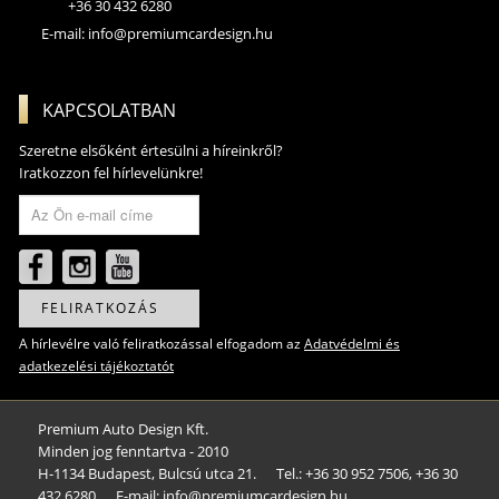
+36 30 432 6280
E-mail:
info@premiumcardesign.hu
KAPCSOLATBAN
Szeretne elsőként értesülni a híreinkről?
Iratkozzon fel hírlevelünkre!
FELIRATKOZÁS
A hírlevélre való feliratkozással elfogadom az
Adatvédelmi és
adatkezelési tájékoztatót
Premium Auto Design Kft.
Minden jog fenntartva - 2010
H-1134 Budapest, Bulcsú utca 21.
Tel.: +36 30 952 7506, +36 30
432 6280
E-mail: info@premiumcardesign.hu​