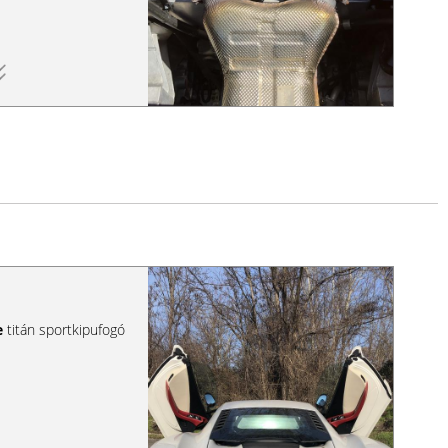
e
titán sportkipufogó