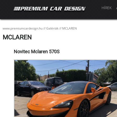
HÍREK
www.premiumcardesign.hu
//
Galériák
//
MCLAREN
MCLAREN
Novitec Mclaren 570S