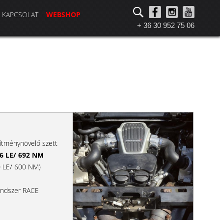
KAPCSOLAT
WEBSHOP
+ 36 30 952 75 06
ítménynövelő szett
6 LE/ 692 NM
70 LE/ 600 NM)
endszer RACE