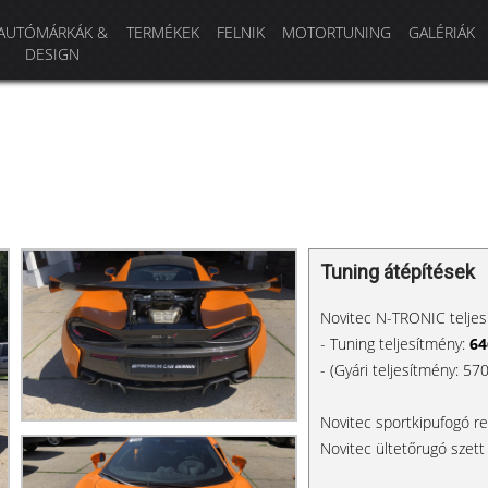
AUTÓMÁRKÁK &
TERMÉKEK
FELNIK
MOTORTUNING
GALÉRIÁK
DESIGN
Tuning átépítések
Novitec N-TRONIC teljes
- Tuning teljesítmény:
64
- (Gyári teljesítmény: 5
Novitec sportkipufogó r
Novitec ültetőrugó szett