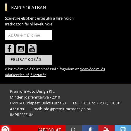
KAPCSOLATBAN
Szeretne elsőként értesülni a híreinkről?
Iratkozzon fel hírlevelünkre!
FELIRATKOZÁS
A hírlevélre való feliratkozással elfogadom az
Adatvédelmi és
adatkezelési tájékoztatót
Premium Auto Design Kft.
Minden jog fenntartva - 2010
H-1134 Budapest, Bulcsú utca 21.
Tel.: +36 30 952 7506, +36 30
432 6280
E-mail: info@premiumcardesign.hu​
IMPRESSZUM
KAPCSOLAT