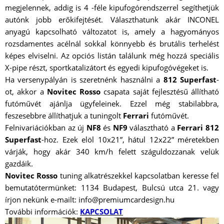
megjelennek, addig is 4 -féle kipufogórendszerrel segíthetjük
autónk jobb erőkifejtését. Választhatunk akár INCONEL
anyagú kapcsolható változatot is, amely a hagyományos
rozsdamentes acélnál sokkal könnyebb és brutális terhelést
képes elviselni. Az opciós listán találunk még hozzá speciális
X-pipe részt, sportkatalizátort és egyedi kipufogóvégeket is.
Ha versenypályán is szeretnénk használni a
812 Superfast
-
ot, akkor a
Novitec Rosso
csapata saját fejlesztésű állítható
futóművét ajánlja ügyfeleinek. Ezzel még stabilabbra,
feszesebbre állíthatjuk a tuningolt
Ferrari
futóművét.
Felnivariációkban az új
NF8
és
NF9
választható a
Ferrari 812
Superfast
-hoz. Ezek elöl 10x21”, hátul 12x22” méretekben
várják, hogy akár 340 km/h felett száguldozzanak velük
gazdáik.
Novitec Rosso
tuning alkatrészekkel kapcsolatban keresse fel
bemutatótermünket: 1134 Budapest, Bulcsú utca 21. vagy
írjon nekünk e-mailt: info@premiumcardesign.hu
További információk:
KAPCSOLAT