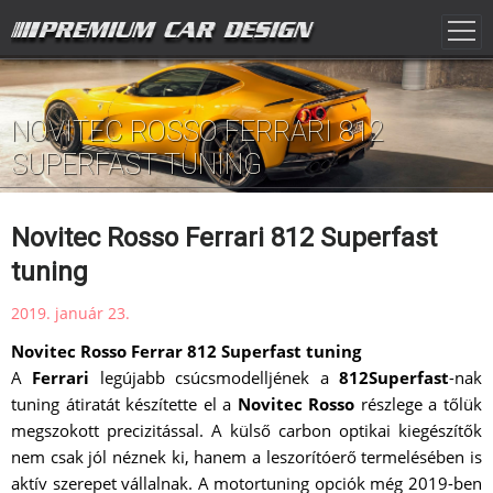
NOVITEC ROSSO FERRARI 812
SUPERFAST TUNING
Novitec Rosso Ferrari 812 Superfast
tuning
2019. január 23.
Novitec Rosso Ferrar 812 Superfast tuning
A
Ferrari
legújabb csúcsmodelljének a
812Superfast
-nak
tuning átiratát készítette el a
Novitec Rosso
részlege a tőlük
megszokott precizitással. A külső carbon optikai kiegészítők
nem csak jól néznek ki, hanem a leszorítóerő termelésében is
aktív szerepet vállalnak. A motortuning opciók még 2019-ben