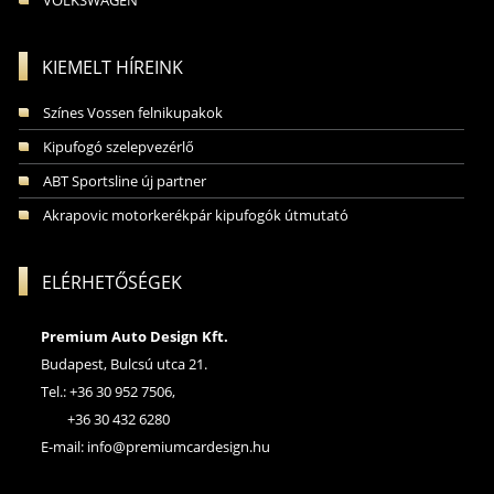
KIEMELT HÍREINK
Színes Vossen felnikupakok
Kipufogó szelepvezérlő
ABT Sportsline új partner
Akrapovic motorkerékpár kipufogók útmutató
ELÉRHETŐSÉGEK
Premium Auto Design Kft.
Budapest, Bulcsú utca 21.
Tel.: +36 30 952 7506,
+36 30 432 6280
E-mail:
info@premiumcardesign.hu