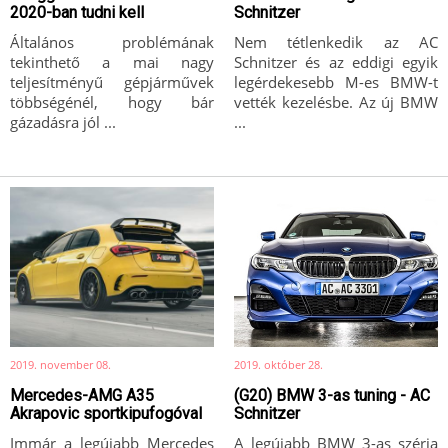
2020-ban tudni kell
Schnitzer
Általános problémának
Nem tétlenkedik az AC
tekinthető a mai nagy
Schnitzer és az eddigi egyik
teljesítményű gépjárművek
legérdekesebb M-es BMW-t
többségénél, hogy bár
vették kezelésbe. Az új BMW
gázadásra jól ...
...
2019. november 08.
2019. október 28.
Mercedes-AMG A35
(G20) BMW 3-as tuning - AC
Akrapovic sportkipufogóval
Schnitzer
Immár a legújabb Mercedes
A legújabb BMW 3-as széria