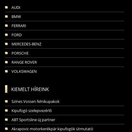
AUDI
BMW
FERRARI
FORD
MERCEDES-BENZ
PORSCHE
RANGE ROVER
VOLKSWAGEN
KIEMELT HÍREINK
Színes Vossen felnikupakok
Kipufogó szelepvezérlő
ABT Sportsline új partner
Akrapovic motorkerékpár kipufogók útmutató