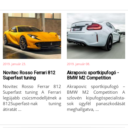
2019. január 23.
2019. január 08.
Novitec Rosso Ferrari 812
Akrapovic sportkipufogó -
Superfast tuning
BMW M2 Competition
Novitec Rosso Ferrar 812
Akrapovic sportkipufogó –
Superfast tuning A Ferrari
BMW M2 Competition A
legújabb csúcsmodelljének a
szlovén kipufogóspecialista-
812Superfast-nak tuning
sok ügyfél panaszkodását
átiratát ...
meghallgatva, ...