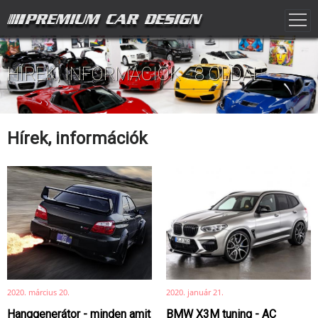
HÍREK, INFORMÁCIÓK - 8 OLDAL
Hírek, információk
2020. március 20.
2020. január 21.
Hanggenerátor - minden amit
BMW X3M tuning - AC