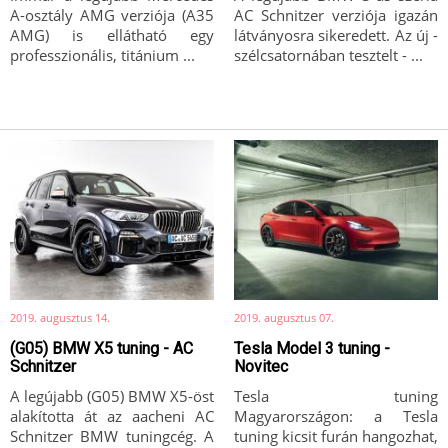
A-osztály AMG verziója (A35
AC Schnitzer verziója igazán
AMG) is ellátható egy
látványosra sikeredett. Az új -
professzionális, titánium ...
szélcsatornában tesztelt - ...
2019. augusztus 14.
2019. augusztus 07.
(G05) BMW X5 tuning - AC
Tesla Model 3 tuning -
Schnitzer
Novitec
A legújabb (G05) BMW X5-öst
Tesla tuning
alakította át az aacheni AC
Magyarországon: a Tesla
Schnitzer BMW tuningcég. A
tuning kicsit furán hangozhat,