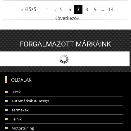
« Előző
1
...
5
6
7
8
9
...
14
Következő»
FORGALMAZOTT MÁRKÁINK
OLDALAK
Hírek
Autómárkák & Design
Termékek
Felnik
Motortuning