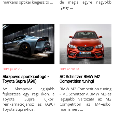
markáns optikai kiegészítő ...
de mégis egyre nagyobb
igény ...
2019. július 25.
2019. április 18.
Akrapovic sportkipufogó -
AC Schnitzer BMW M2
Toyota Supra (A90)
Competition tuning!
Az Akrapovic legújabb
BMW M2 Competition tuning
fejlesztése egy régi ikon, a
– AC Schnitzer A BMW M2-es
Toyota Supra újkori
legújabb változata az M2
reinkarnációjához az (A90)
Competition az M4-esből
Toyota Supra-hoz ...
már ismert ...