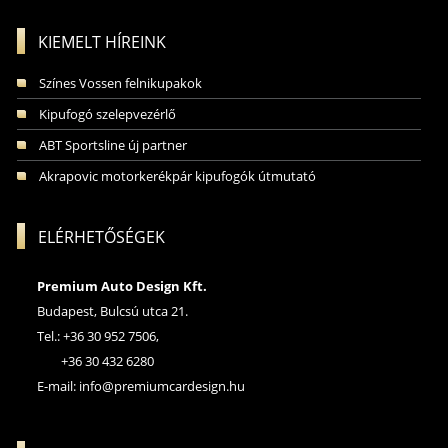
KIEMELT HÍREINK
Színes Vossen felnikupakok
Kipufogó szelepvezérlő
ABT Sportsline új partner
Akrapovic motorkerékpár kipufogók útmutató
ELÉRHETŐSÉGEK
Premium Auto Design Kft.
Budapest, Bulcsú utca 21.
Tel.: +36 30 952 7506,
+36 30 432 6280
E-mail:
info@premiumcardesign.hu