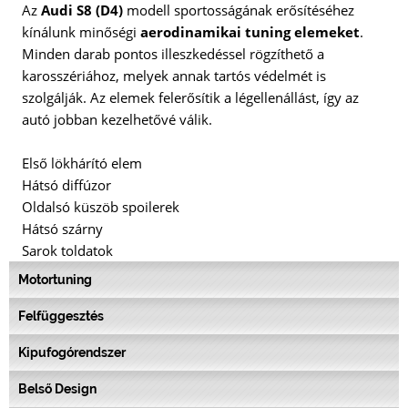
Az
Audi S8 (D4)
modell sportosságának erősítéséhez
kínálunk minőségi
aerodinamikai tuning elemeket
.
Minden darab pontos illeszkedéssel rögzíthető a
karosszériához, melyek annak tartós védelmét is
szolgálják. Az elemek felerősítik a légellenállást, így az
autó jobban kezelhetővé válik.
Első lökhárító elem
Hátsó diffúzor
Oldalsó küszöb spoilerek
Hátsó szárny
Sarok toldatok
Motortuning
Felfüggesztés
Kipufogórendszer
Belső Design