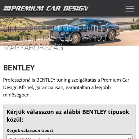
LIMOUSINE TUNING - BENTLEY
FLYING SPUR SPEED - MANSORY
MAGYARORSZÁG
BENTLEY
Professzionális BENTLEY tuning szolgáltatás a Premium Car
Design Kft-nél, garanciálisan, garantáltan a legjobb
minőségben.
Kérjük válasszon az alábbi BENTLEY típusok
közül:
Kérjük válasszon típust: