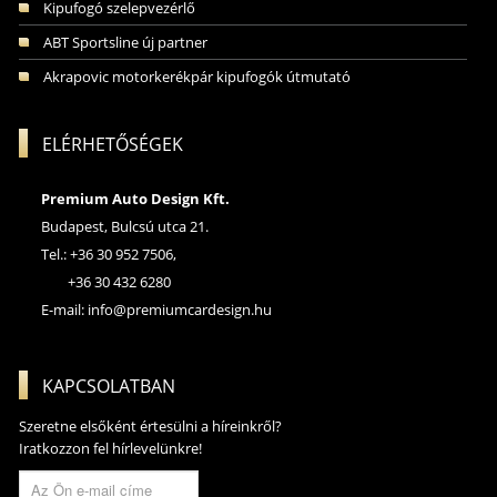
Kipufogó szelepvezérlő
ABT Sportsline új partner
Akrapovic motorkerékpár kipufogók útmutató
ELÉRHETŐSÉGEK
Premium Auto Design Kft.
Budapest, Bulcsú utca 21.
Tel.: +36 30 952 7506,
+36 30 432 6280
E-mail:
info@premiumcardesign.hu
KAPCSOLATBAN
Szeretne elsőként értesülni a híreinkről?
Iratkozzon fel hírlevelünkre!