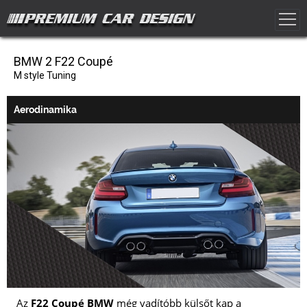
BMW 2 F22 Coupé
M style Tuning
Aerodinamika
Az
F22 Coupé BMW
még vadítóbb külsőt kap a