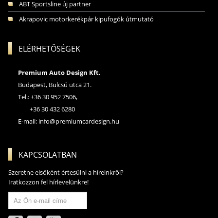
ABT Sportsline új partner
Akrapovic motorkerékpár kipufogók útmutató
ELÉRHETŐSÉGEK
Premium Auto Design Kft.
Budapest, Bulcsú utca 21.
Tel.: +36 30 952 7506,
+36 30 432 6280
E-mail:
info@premiumcardesign.hu
KAPCSOLATBAN
Szeretne elsőként értesülni a híreinkről?
Iratkozzon fel hírlevelünkre!