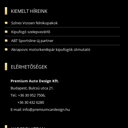
KIEMELT HÍREINK
Színes Vossen felnikupakok
Kipufogó szelepvezérlő
ABT Sportsline új partner
Akrapovic motorkerékpár kipufogók útmutató
ELÉRHETŐSÉGEK
Premium Auto Design Kft.
Budapest, Bulcsú utca 21.
Tel.: +36 30 952 7506,
+36 30 432 6280
E-mail:
info@premiumcardesign.hu