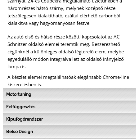
szárnyat. Z4-es Coupékra megtalálható üzletünkben a
háromrészes hátsó szárny, melynek középső része
tetszőlegesen kialakítható, ezáltal elérhető carbonból
kialakítva vagy hagyományosan festve.
Az autó első és hátsó része közötti kapcsolatot az AC
Schnitzer oldalsó elemei teremtik meg. Beszerezhető
cégünknél a különleges oldalsó légterelő elem, melybe
egyedülálló módon integrálva lett az oldalsó irányjelző
lámpa is.
A készlet elemei megtalálhatóak elegánsabb Chrome-line
kiszerelésben is.
Motortuning
Felfüggesztés
Kipufogórendszer
Belső Design