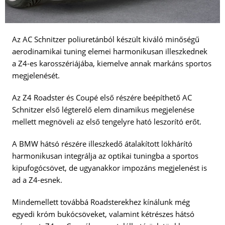
Az AC Schnitzer poliuretánból készült kiváló minőségű
aerodinamikai tuning elemei harmonikusan illeszkednek
a Z4-es karosszériájába, kiemelve annak markáns sportos
megjelenését.
Az Z4 Roadster és Coupé első részére beépíthető AC
Schnitzer első légterelő elem dinamikus megjelenése
mellett megnöveli az első tengelyre ható leszorító erőt.
A BMW hátsó részére illeszkedő átalakított lökhárító
harmonikusan integrálja az optikai tuningba a sportos
kipufogócsövet, de ugyanakkor impozáns megjelenést is
ad a Z4-esnek.
Mindemellett továbbá Roadsterekhez kínálunk még
egyedi króm bukócsöveket, valamint kétrészes hátsó