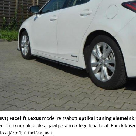
K1) Facelift Lexus
modellre szabott
optikai tuning elemeink
lt funkcionalitásukkal javítják annak légellenállását. Ennek kös
ő a jármű, úttartása javul.