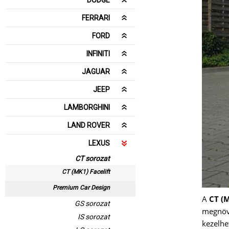
DODGE
FERRARI
FORD
INFINITI
JAGUAR
JEEP
LAMBORGHINI
LAND ROVER
LEXUS
CT sorozat
CT (MK1) Facelift
Premium Car Design
A
CT (M
GS sorozat
megnöve
IS sorozat
kezelhet