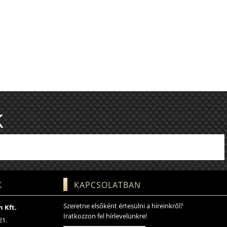
K
K
KAPCSOLATBAN
Szeretne elsőként értesülni a híreinkről?
 Kft.
Iratkozzon fel hírlevelünkre!
21.