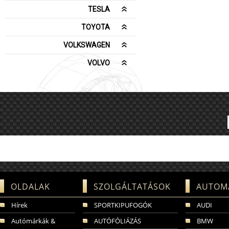
TESLA
TOYOTA
VOLKSWAGEN
VOLVO
OLDALAK
SZOLGÁLTATÁSOK
AUTOM
Hírek
SPORTKIPUFOGÓK
AUDI
Autómárkák &
AUTÓFÓLIÁZÁS
BMW