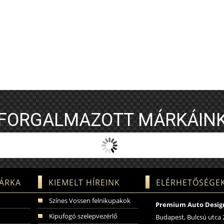
FORGALMAZOTT MÁRKÁIN
ÁRKA
KIEMELT HÍREINK
ELÉRHETŐSÉGE
Színes Vossen felnikupakok
Premium Auto Design
Kipufogó szelepvezérlő
Budapest, Bulcsú utca 