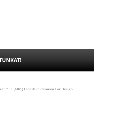
ATUNKAT!
zat
//
CT (MK1) Facelift
// Premium Car Design