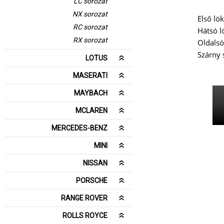
LC sorozat
NX sorozat
Első lök
RC sorozat
Hátsó l
RX sorozat
Oldalsó
Szárny 
LOTUS
MASERATI
MAYBACH
MCLAREN
MERCEDES-BENZ
MINI
NISSAN
PORSCHE
RANGE ROVER
ROLLS ROYCE