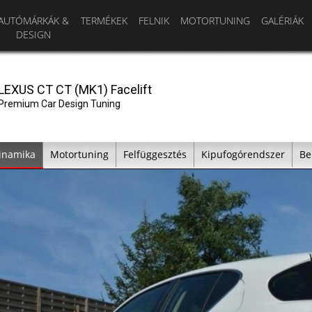
AUTÓMÁRKÁK &
TERMÉKEK
FELNIK
MOTORTUNING
GALÉRIÁK
DESIGN
LEXUS CT CT (MK1) Facelift
Premium Car Design Tuning
inamika
Motortuning
Felfüggesztés
Kipufogórendszer
Be