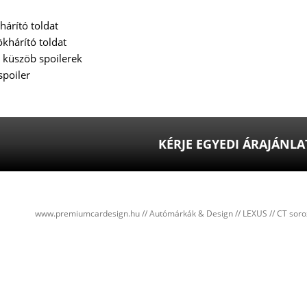
hárító toldat
ökhárító toldat
 küszöb spoilerek
spoiler
KÉRJE EGYEDI ÁRAJÁNL
www.premiumcardesign.hu
//
Autómárkák & Design //
LEXUS
//
CT soro