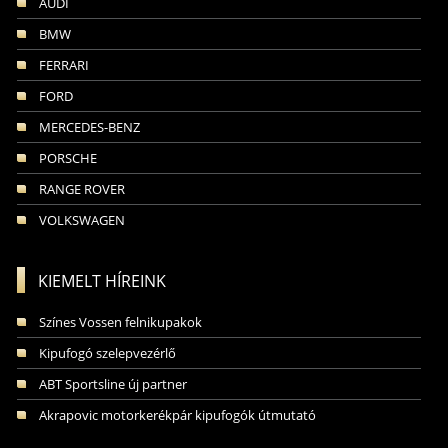
AUDI
BMW
FERRARI
FORD
MERCEDES-BENZ
PORSCHE
RANGE ROVER
VOLKSWAGEN
KIEMELT HÍREINK
Színes Vossen felnikupakok
Kipufogó szelepvezérlő
ABT Sportsline új partner
Akrapovic motorkerékpár kipufogók útmutató