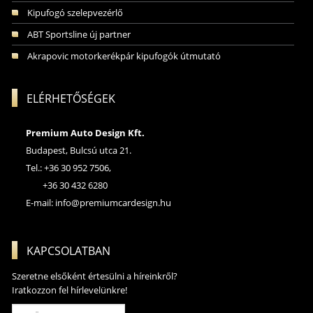
Kipufogó szelepvezérlő
ABT Sportsline új partner
Akrapovic motorkerékpár kipufogók útmutató
ELÉRHETŐSÉGEK
Premium Auto Design Kft.
Budapest, Bulcsú utca 21.
Tel.: +36 30 952 7506,
+36 30 432 6280
E-mail:
info@premiumcardesign.hu
KAPCSOLATBAN
Szeretne elsőként értesülni a híreinkről?
Iratkozzon fel hírlevelünkre!