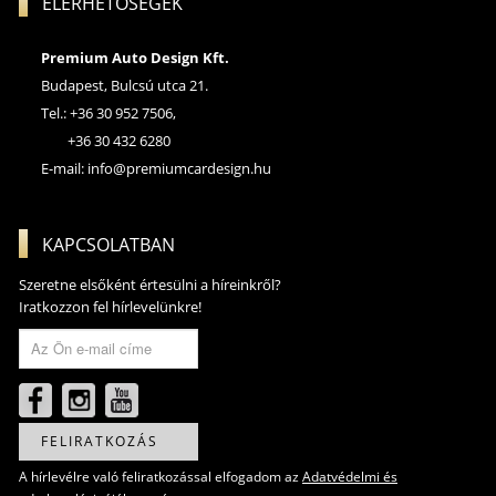
ELÉRHETŐSÉGEK
Premium Auto Design Kft.
Budapest, Bulcsú utca 21.
Tel.: +36 30 952 7506,
+36 30 432 6280
E-mail:
info@premiumcardesign.hu
KAPCSOLATBAN
Szeretne elsőként értesülni a híreinkről?
Iratkozzon fel hírlevelünkre!
FELIRATKOZÁS
A hírlevélre való feliratkozással elfogadom az
Adatvédelmi és