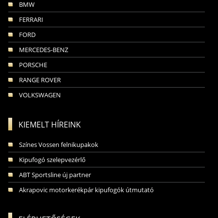
BMW
FERRARI
FORD
MERCEDES-BENZ
PORSCHE
RANGE ROVER
VOLKSWAGEN
KIEMELT HÍREINK
Színes Vossen felnikupakok
Kipufogó szelepvezérlő
ABT Sportsline új partner
Akrapovic motorkerékpár kipufogók útmutató