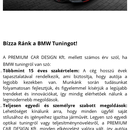
Bízza Ránk a BMW Tuningot!
A PREMIUM CAR DESIGN Kft. mellett számos érv szól, ha
BMW tuningról van szó:
Többmint 15 éves szakértelem:
A cég hosszú évek
tapasztalatával rendelkezik, ami biztosítja, hogy autója a
legjobb kezekben van. Munkánk során tudásunkat
folyamatosan fejlesztjük, és figyelemmel kísérjük a legújabb
trendeket és innovációkat, így mindig elérhetőek nálunk a
legmodernebb megoldások.
Teljesen egyedi és személyre szabott megoldások:
Lehetőséget kínálunk arra, hogy minden ügyfél saját
stílusához és igényeihez igazítsa járművét. Legyen szó egyedi
optikai tuningról vagy teljesítménynövelésről, a PREMIUM
CAR DESIGN Kft. minden elképzelést valóra vált, így autója