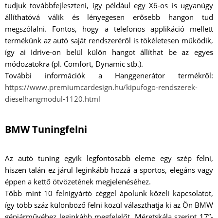
tudjuk továbbfejleszteni, így például egy X6-os is ugyanúgy
állíthatóvá válik és lényegesen erősebb hangon tud
megszólalni. Fontos, hogy a telefonos applikáció mellett
termékünk az autó saját rendszeréről is tökéletesen működik,
így ai Idrive-on belül külön hangot állíthat be az egyes
módozatokra (pl. Comfort, Dynamic stb.).
További információk a Hanggenerátor termékről:
https://www.premiumcardesign.hu/kipufogo-rendszerek-
dieselhangmodul-1120.html
BMW Tuningfelni
Az autó tuning egyik legfontosabb eleme egy szép felni,
hiszen talán ez járul leginkább hozzá a sportos, elegáns vagy
éppen a kettő ötvözetének megjelenéséhez.
Több mint 10 felnigyártó céggel ápolunk közeli kapcsolatot,
így több száz különböző felni közül választhatja ki az Ön BMW
gépjárművéhez leginkább megfelelőt. Méretskála szerint 17”-