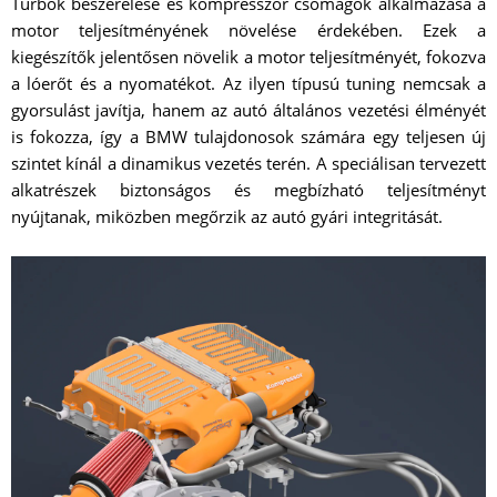
Turbók beszerelése és kompresszor csomagok alkalmazása a
motor teljesítményének növelése érdekében. Ezek a
kiegészítők jelentősen növelik a motor teljesítményét, fokozva
a lóerőt és a nyomatékot. Az ilyen típusú tuning nemcsak a
gyorsulást javítja, hanem az autó általános vezetési élményét
is fokozza, így a BMW tulajdonosok számára egy teljesen új
szintet kínál a dinamikus vezetés terén. A speciálisan tervezett
alkatrészek biztonságos és megbízható teljesítményt
nyújtanak, miközben megőrzik az autó gyári integritását.