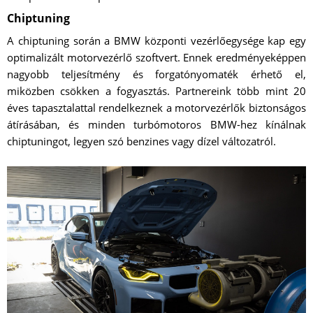
Chiptuning
A chiptuning során a BMW központi vezérlőegysége kap egy
optimalizált motorvezérlő szoftvert. Ennek eredményeképpen
nagyobb teljesítmény és forgatónyomaték érhető el,
miközben csökken a fogyasztás. Partnereink több mint 20
éves tapasztalattal rendelkeznek a motorvezérlők biztonságos
átírásában, és minden turbómotoros BMW-hez kínálnak
chiptuningot, legyen szó benzines vagy dízel változatról.