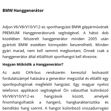
BMW Hanggenerátor
Adjon V6/V8/V10/V12-es sporthangzást BMW gépjárművének
PREMIUM Hanggenerátorunk segítségével. A hátsó dob
közelében felszerelt hanggenerátor minden 2005 után
gyártott BMW esetében könnyedén beszerelhető. Minden
gyári marad, nem kell semmit megbontani, Önnek csak a
hanggenerátor által előállított sporthangot kell élveznie.
Hogyan Működik a Hanggenerátor?
Az autó CAN-bus rendszerén keresztül leolvasott
fordulatszámjel hatására a generátor megszólal és előállít egy
sportkipufogónak megfelelő hangzást. Egy magyar nyelvű
telefonos applikáció segítségével Ön választhat különböző
V6/V8/V10/V12-es hangzások között, amelyek
finomhangolhatók a hangerő, hangkarakterisztika és
beindítási hang szerint. A hangot különböző visszadurrogási