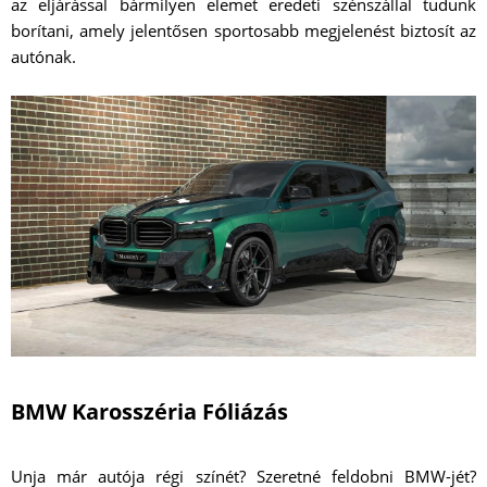
az eljárással bármilyen elemet eredeti szénszállal tudunk
borítani, amely jelentősen sportosabb megjelenést biztosít az
autónak.
BMW Karosszéria Fóliázás
Unja már autója régi színét? Szeretné feldobni BMW-jét?