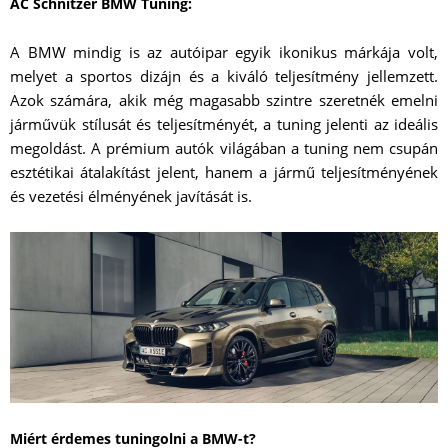
AC Schnitzer BMW Tuning:
A BMW mindig is az autóipar egyik ikonikus márkája volt,
melyet a sportos dizájn és a kiváló teljesítmény jellemzett.
Azok számára, akik még magasabb szintre szeretnék emelni
járművük stílusát és teljesítményét, a tuning jelenti az ideális
megoldást. A prémium autók világában a tuning nem csupán
esztétikai átalakítást jelent, hanem a jármű teljesítményének
és vezetési élményének javítását is.
Miért érdemes tuningolni a BMW-t?