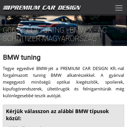
G06 X6 LCI TUNING - BMW X - AC
SCHNITZER MAGYARORSZÁG
BMW tuning
Tegye egyedivé BMW-jét a PREMIUM CAR DESIGN Kft.-nál
forgalmazott tuning BMW alkatrészekkel. A gyárival
megegyező minőségű optikai kiegészítők, spoilerek,
kipufogórendszerek, ültetőrugók és felnigarnitúrák még
különlegesebbé teszik autóját.
Kérjük válasszon az alábbi BMW típusok
közül: