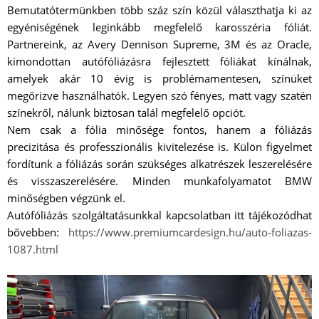
Bemutatótermünkben több száz szín közül választhatja ki az
egyéniségének leginkább megfelelő karosszéria fóliát.
Partnereink, az Avery Dennison Supreme, 3M és az Oracle,
kimondottan autófóliázásra fejlesztett fóliákat kínálnak,
amelyek akár 10 évig is problémamentesen, színüket
megőrizve használhatók. Legyen szó fényes, matt vagy szatén
színekről, nálunk biztosan talál megfelelő opciót.
Nem csak a fólia minősége fontos, hanem a fóliázás
precizitása és professzionális kivitelezése is. Külön figyelmet
fordítunk a fóliázás során szükséges alkatrészek leszerelésére
és visszaszerelésére. Minden munkafolyamatot BMW
minőségben végzünk el.
Autófóliázás szolgáltatásunkkal kapcsolatban itt tájékozódhat
bővebben:
https://www.premiumcardesign.hu/auto-foliazas-
1087.html