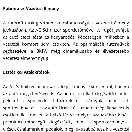
Futómű és Vezetési Élmény
A futómű tuning szintén kulcsfontosságú a vezetési élmény
javításában. Az AC Schnitzer sportfutóművei és rugói javítják
az autó stabilitását és kanyarodási képességeit, miközben a
vezetési komfort sem csökken. Az optimalizált futóművek
segítségével a BMW még dinamikusabb és élvezetesebb
vezetési élményt nyújt.
Esztétikai Átalakítások
Az AC Schnitzer nem csak a teljesítményre koncentrál, hanem
az autó megjelenésére is. Az aerodinamikai kiegészítők, mint
például a spoilerek, diffúzorok és szárnyak, nem csak
sportosabbá teszik az autó kinézetét, hanem a légellenállást is
csökkentik. Emellett a belső tér személyre szabásához kínált
prémium minőségű kiegészítők, mint a sportkormányok,
ülések és alumínium pedálok, még luxusabbá teszik a vezetési