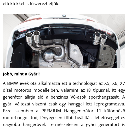
effektekkel is fűszerezhetjük.
Jobb, mint a Gyári!
A BMW évek óta alkalmazza ezt a technológiát az X5, X6, X7
dízel motoros modelleiben, valamint az i8 típusnál. Itt egy
generátor állítja elő a benzines V8-asok sporthangzását. A
gyári változat viszont csak egy hanggal lett leprogramozva.
Ezzel szemben a PREMIUM Hanggenerátor 11 különböző
motorhangot tud, lényegesen több beállítási lehetőséggel és
nagyobb hangerővel. Természetesen a gyári generátort is