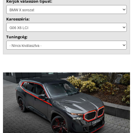
Kérjük válasszon típust:
Karosszéria:
Tuningcég: