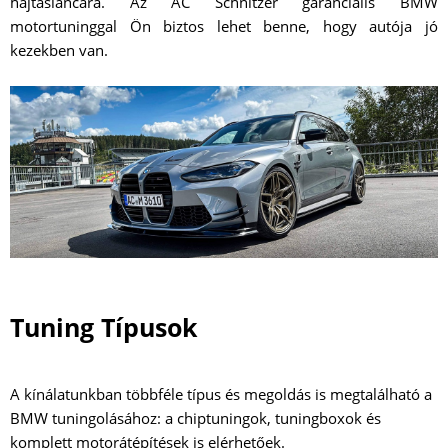
hajtásláncára. Az AC Schnitzer garanciális BMW
motortuninggal Ön biztos lehet benne, hogy autója jó
kezekben van.
Tuning Típusok
A kínálatunkban többféle típus és megoldás is megtalálható a
BMW tuningolásához: a chiptuningok, tuningboxok és
komplett motorátépítések is elérhetőek.