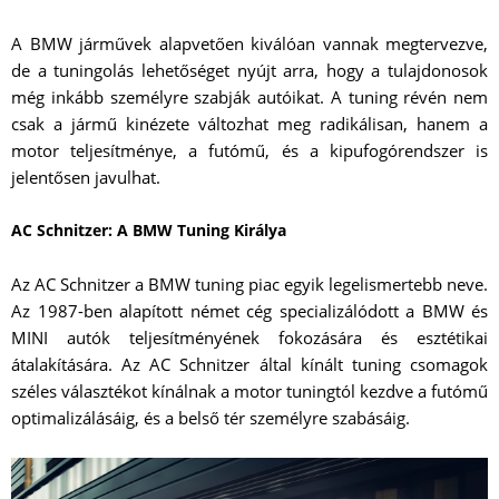
A BMW járművek alapvetően kiválóan vannak megtervezve,
de a tuningolás lehetőséget nyújt arra, hogy a tulajdonosok
még inkább személyre szabják autóikat. A tuning révén nem
csak a jármű kinézete változhat meg radikálisan, hanem a
motor teljesítménye, a futómű, és a kipufogórendszer is
jelentősen javulhat.
AC Schnitzer: A BMW Tuning Királya
Az AC Schnitzer a BMW tuning piac egyik legelismertebb neve.
Az 1987-ben alapított német cég specializálódott a BMW és
MINI autók teljesítményének fokozására és esztétikai
átalakítására. Az AC Schnitzer által kínált tuning csomagok
széles választékot kínálnak a motor tuningtól kezdve a futómű
optimalizálásáig, és a belső tér személyre szabásáig.