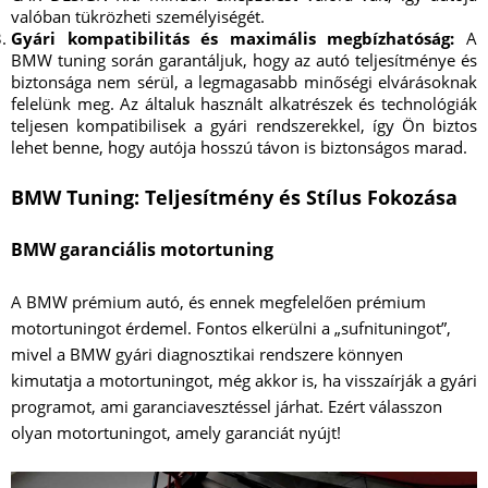
valóban tükrözheti személyiségét.
Gyári kompatibilitás és maximális megbízhatóság:
A
BMW tuning során garantáljuk, hogy az autó teljesítménye és
biztonsága nem sérül, a legmagasabb minőségi elvárásoknak
felelünk meg. Az általuk használt alkatrészek és technológiák
teljesen kompatibilisek a gyári rendszerekkel, így Ön biztos
lehet benne, hogy autója hosszú távon is biztonságos marad.
BMW Tuning: Teljesítmény és Stílus Fokozása
BMW garanciális motortuning
A BMW prémium autó, és ennek megfelelően prémium
motortuningot érdemel. Fontos elkerülni a „sufnituningot”,
mivel a BMW gyári diagnosztikai rendszere könnyen
kimutatja a motortuningot, még akkor is, ha visszaírják a gyári
programot, ami garanciavesztéssel járhat. Ezért válasszon
olyan motortuningot, amely garanciát nyújt!