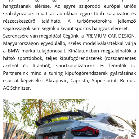
hangzásának elérése. Az egyre szigorodó európai uniós
szabályozások miatt az autókban egyre több katalizátor és
részecskeszűrő található. A turbómotorokra jellemző
sajátosságok sem segítik a kívánt sportos hangzás elérését.
Szerencsére van megoldás! Cégünk, a PREMIUM CAR DESIGN,
Magyarországon egyedülálló, széles modellválasztékkal várja
a BMW márka tulajdonosait. Kínálatunkban megtalálhatók a
hátsó sportdobok, teljes kipufogórendszerek (rozsdamentes
acélból és titánból), sportkatalizátorok és leömlők is.
Partnereink mind a tuning kipufogórendszerek gyártásának
csúcsát képviselik: Akrapovic, Capristo, Supersprint, Remus,
AC Schnitzer.