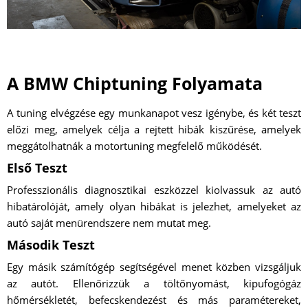
A BMW Chiptuning Folyamata
A tuning elvégzése egy munkanapot vesz igénybe, és két teszt
előzi meg, amelyek célja a rejtett hibák kiszűrése, amelyek
meggátolhatnák a motortuning megfelelő működését.
Első Teszt
Professzionális diagnosztikai eszközzel kiolvassuk az autó
hibatárolóját, amely olyan hibákat is jelezhet, amelyeket az
autó saját menürendszere nem mutat meg.
Második Teszt
Egy másik számítógép segítségével menet közben vizsgáljuk
az autót. Ellenőrizzük a töltőnyomást, kipufogógáz
hőmérsékletét, befecskendezést és más paramétereket,