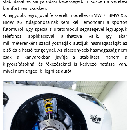
stabilitását és kanyarodási képességeit, miközben a vezetési
komfort sem csökken.
A nagyobb, légrugóval felszerelt modellek (BMW 7, BMW X5,
BMW X6) tulajdonosainak sem kell lemondani a sportos
futóműről. Egy speciális ültetőmodul segítségével légrugójuk
telefonos applikációval állíthatóvá válik, így akár
milliméterenként szabályozhatják autójuk hasmagasságát az
első és a hátsó tengelynél. Az alacsonyabb hasmagasság nem
csak a kanyarokban javítja a stabilitást, hanem a
kigyorsításoknál és fékezéseknél is kedvező hatással van,
mivel nem engedi billegni az autót.