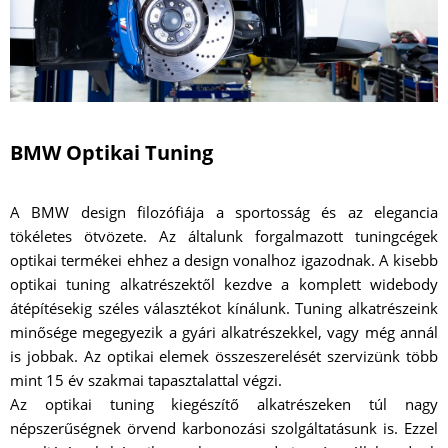
BMW Optikai Tuning
A BMW design filozófiája a sportosság és az elegancia
tökéletes ötvözete. Az általunk forgalmazott tuningcégek
optikai termékei ehhez a design vonalhoz igazodnak. A kisebb
optikai tuning alkatrészektől kezdve a komplett widebody
átépítésekig széles választékot kínálunk. Tuning alkatrészeink
minősége megegyezik a gyári alkatrészekkel, vagy még annál
is jobbak. Az optikai elemek összeszerelését szervizünk több
mint 15 év szakmai tapasztalattal végzi.
Az optikai tuning kiegészítő alkatrészeken túl nagy
népszerűségnek örvend karbonozási szolgáltatásunk is. Ezzel