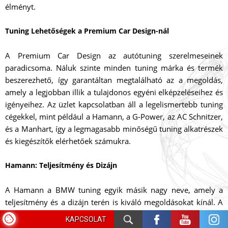
élményt.
Tuning Lehetőségek a Premium Car Design-nál
A Premium Car Design az autótuning szerelmeseinek
paradicsoma. Náluk szinte minden tuning márka és termék
beszerezhető, így garantáltan megtalálható az a megoldás,
amely a legjobban illik a tulajdonos egyéni elképzeléseihez és
igényeihez. Az üzlet kapcsolatban áll a legelismertebb tuning
cégekkel, mint például a Hamann, a G-Power, az AC Schnitzer,
és a Manhart, így a legmagasabb minőségű tuning alkatrészek
és kiegészítők elérhetőek számukra.
Hamann: Teljesítmény és Dizájn
A Hamann a BMW tuning egyik másik nagy neve, amely a
teljesítmény és a dizájn terén is kiváló megoldásokat kínál. A
Hamann által kínált tuning csomagok között találhatók
KAPCSOLAT
motoroptimalizálási megoldások, aerodinamikai kiegészítők