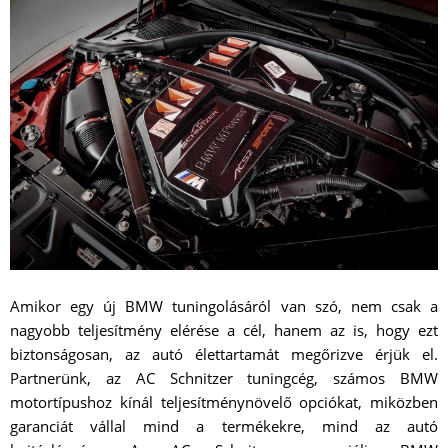
Amikor egy új BMW tuningolásáról van szó, nem csak a
nagyobb teljesítmény elérése a cél, hanem az is, hogy ezt
biztonságosan, az autó élettartamát megőrizve érjük el.
Partnerünk, az AC Schnitzer tuningcég, számos BMW
motortípushoz kínál teljesítménynövelő opciókat, miközben
garanciát vállal mind a termékekre, mind az autó