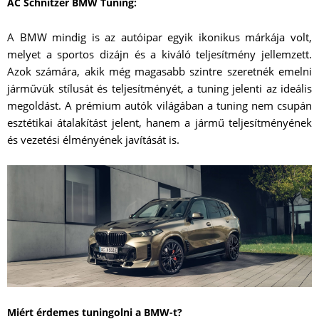
AC Schnitzer BMW Tuning:
A BMW mindig is az autóipar egyik ikonikus márkája volt,
melyet a sportos dizájn és a kiváló teljesítmény jellemzett.
Azok számára, akik még magasabb szintre szeretnék emelni
járművük stílusát és teljesítményét, a tuning jelenti az ideális
megoldást. A prémium autók világában a tuning nem csupán
esztétikai átalakítást jelent, hanem a jármű teljesítményének
és vezetési élményének javítását is.
Miért érdemes tuningolni a BMW-t?