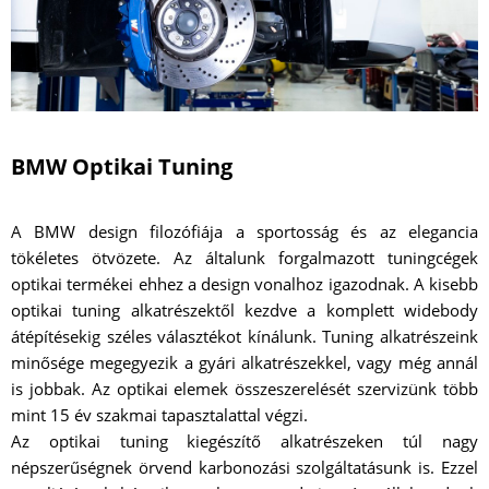
BMW Optikai Tuning
A BMW design filozófiája a sportosság és az elegancia
tökéletes ötvözete. Az általunk forgalmazott tuningcégek
optikai termékei ehhez a design vonalhoz igazodnak. A kisebb
optikai tuning alkatrészektől kezdve a komplett widebody
átépítésekig széles választékot kínálunk. Tuning alkatrészeink
minősége megegyezik a gyári alkatrészekkel, vagy még annál
is jobbak. Az optikai elemek összeszerelését szervizünk több
mint 15 év szakmai tapasztalattal végzi.
Az optikai tuning kiegészítő alkatrészeken túl nagy
népszerűségnek örvend karbonozási szolgáltatásunk is. Ezzel