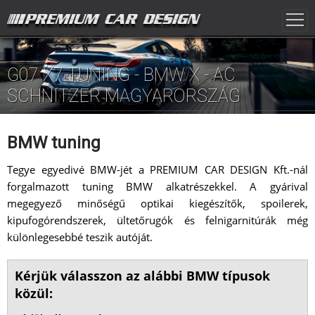
G07 X7 TUNING - BMW X - AC
SCHNITZER MAGYARORSZÁG
BMW tuning
Tegye egyedivé BMW-jét a PREMIUM CAR DESIGN Kft.-nál
forgalmazott tuning BMW alkatrészekkel. A gyárival
megegyező minőségű optikai kiegészítők, spoilerek,
kipufogórendszerek, ültetőrugók és felnigarnitúrák még
különlegesebbé teszik autóját.
Kérjük válasszon az alábbi BMW típusok
közül: