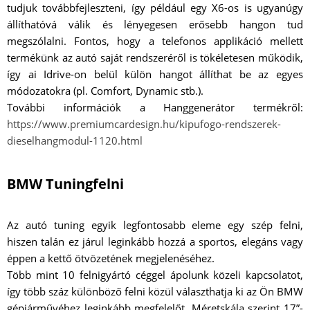
tudjuk továbbfejleszteni, így például egy X6-os is ugyanúgy
állíthatóvá válik és lényegesen erősebb hangon tud
megszólalni. Fontos, hogy a telefonos applikáció mellett
termékünk az autó saját rendszeréről is tökéletesen működik,
így ai Idrive-on belül külön hangot állíthat be az egyes
módozatokra (pl. Comfort, Dynamic stb.).
További információk a Hanggenerátor termékről:
https://www.premiumcardesign.hu/kipufogo-rendszerek-
dieselhangmodul-1120.html
BMW Tuningfelni
Az autó tuning egyik legfontosabb eleme egy szép felni,
hiszen talán ez járul leginkább hozzá a sportos, elegáns vagy
éppen a kettő ötvözetének megjelenéséhez.
Több mint 10 felnigyártó céggel ápolunk közeli kapcsolatot,
így több száz különböző felni közül választhatja ki az Ön BMW
gépjárművéhez leginkább megfelelőt. Méretskála szerint 17”-