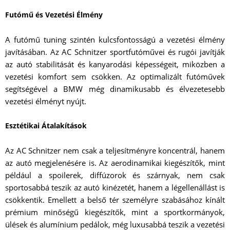
Futómű és Vezetési Élmény
A futómű tuning szintén kulcsfontosságú a vezetési élmény
javításában. Az AC Schnitzer sportfutóművei és rugói javítják
az autó stabilitását és kanyarodási képességeit, miközben a
vezetési komfort sem csökken. Az optimalizált futóművek
segítségével a BMW még dinamikusabb és élvezetesebb
vezetési élményt nyújt.
Esztétikai Átalakítások
Az AC Schnitzer nem csak a teljesítményre koncentrál, hanem
az autó megjelenésére is. Az aerodinamikai kiegészítők, mint
például a spoilerek, diffúzorok és szárnyak, nem csak
sportosabbá teszik az autó kinézetét, hanem a légellenállást is
csökkentik. Emellett a belső tér személyre szabásához kínált
prémium minőségű kiegészítők, mint a sportkormányok,
ülések és alumínium pedálok, még luxusabbá teszik a vezetési