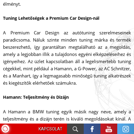
élményt.
Tuning Lehetőségek a Premium Car Design-nál
A Premium Car Design az autótuning szerelmeseinek
paradicsoma. Náluk szinte minden tuning márka és termék
beszerezhető, így garantáltan megtalálható az a megoldás,
amely a legjobban illik a tulajdonos egyéni elképzeléseihez és
igényeihez. Az üzlet kapcsolatban áll a legelismertebb tuning
cégekkel, mint például a Hamann, a G-Power, az AC Schnitzer,
és a Manhart, így a legmagasabb minőségű tuning alkatrészek
és kiegészítők elérhetőek számukra.
Hamann: Teljesítmény és Dizájn
A Hamann a BMW tuning egyik másik nagy neve, amely a
teljesítmény és a dizájn terén is kiváló megoldásokat kínál. A
Hamann által kínált tuning csomagok között találhatók
KAPCSOLAT
motoroptimalizálási megoldások, aerodinamikai kiegészítők