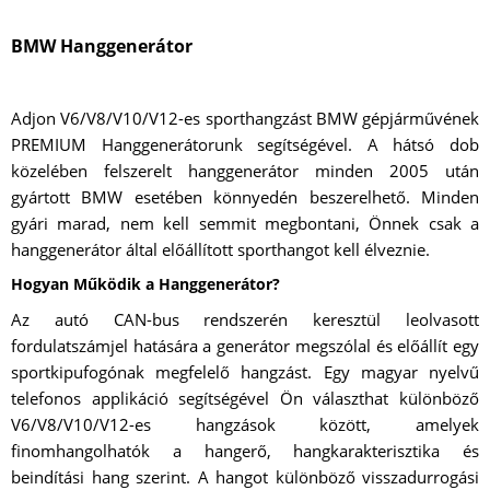
BMW Hanggenerátor
Adjon V6/V8/V10/V12-es sporthangzást BMW gépjárművének
PREMIUM Hanggenerátorunk segítségével. A hátsó dob
közelében felszerelt hanggenerátor minden 2005 után
gyártott BMW esetében könnyedén beszerelhető. Minden
gyári marad, nem kell semmit megbontani, Önnek csak a
hanggenerátor által előállított sporthangot kell élveznie.
Hogyan Működik a Hanggenerátor?
Az autó CAN-bus rendszerén keresztül leolvasott
fordulatszámjel hatására a generátor megszólal és előállít egy
sportkipufogónak megfelelő hangzást. Egy magyar nyelvű
telefonos applikáció segítségével Ön választhat különböző
V6/V8/V10/V12-es hangzások között, amelyek
finomhangolhatók a hangerő, hangkarakterisztika és
beindítási hang szerint. A hangot különböző visszadurrogási