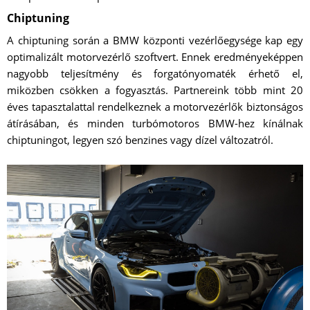
Chiptuning
A chiptuning során a BMW központi vezérlőegysége kap egy
optimalizált motorvezérlő szoftvert. Ennek eredményeképpen
nagyobb teljesítmény és forgatónyomaték érhető el,
miközben csökken a fogyasztás. Partnereink több mint 20
éves tapasztalattal rendelkeznek a motorvezérlők biztonságos
átírásában, és minden turbómotoros BMW-hez kínálnak
chiptuningot, legyen szó benzines vagy dízel változatról.