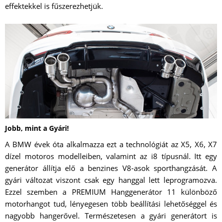
effektekkel is fűszerezhetjük.
Jobb, mint a Gyári!
A BMW évek óta alkalmazza ezt a technológiát az X5, X6, X7
dízel motoros modelleiben, valamint az i8 típusnál. Itt egy
generátor állítja elő a benzines V8-asok sporthangzását. A
gyári változat viszont csak egy hanggal lett leprogramozva.
Ezzel szemben a PREMIUM Hanggenerátor 11 különböző
motorhangot tud, lényegesen több beállítási lehetőséggel és
nagyobb hangerővel. Természetesen a gyári generátort is