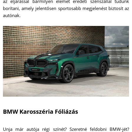
az eljárással bármilyen elemet eredeti szénszállal tudunk
borítani, amely jelentősen sportosabb megjelenést biztosít az
autónak.
BMW Karosszéria Fóliázás
Unja már autója régi színét? Szeretné feldobni BMW-jét?