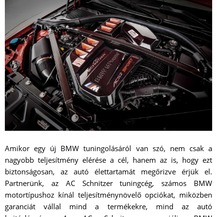
Amikor egy új BMW tuningolásáról van szó, nem csak a
nagyobb teljesítmény elérése a cél, hanem az is, hogy ezt
biztonságosan, az autó élettartamát megőrizve érjük el.
Partnerünk, az AC Schnitzer tuningcég, számos BMW
motortípushoz kínál teljesítménynövelő opciókat, miközben
garanciát vállal mind a termékekre, mind az autó