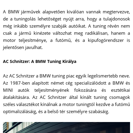
A BMW járművek alapvetően kiválóan vannak megtervezve,
de a tuningolás lehetőséget nyújt arra, hogy a tulajdonosok
még inkább személyre szabják autóikat. A tuning révén nem
csak a jármű kinézete változhat meg radikálisan, hanem a
motor teljesítménye, a futómű, és a kipufogórendszer is
jelentősen javulhat.
AC Schnitzer: A BMW Tuning Királya
Az AC Schnitzer a BMW tuning piac egyik legelismertebb neve.
Az 1987-ben alapított német cég specializálódott a BMW és
MINI autók teljesítményének fokozására és esztétikai
átalakítására. Az AC Schnitzer által kínált tuning csomagok
széles választékot kínálnak a motor tuningtól kezdve a futómű
optimalizálásáig, és a belső tér személyre szabásáig.