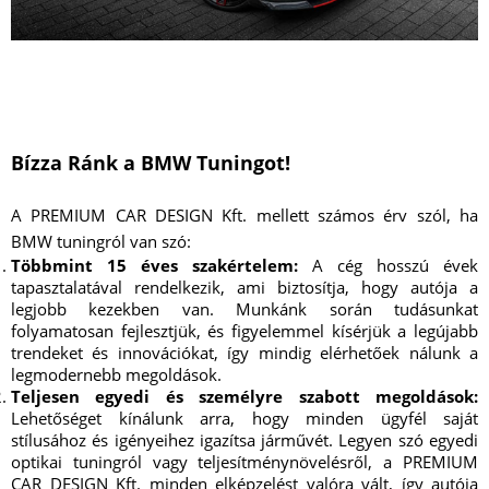
Bízza Ránk a BMW Tuningot!
A PREMIUM CAR DESIGN Kft. mellett számos érv szól, ha
BMW tuningról van szó:
Többmint 15 éves szakértelem:
A cég hosszú évek
tapasztalatával rendelkezik, ami biztosítja, hogy autója a
legjobb kezekben van. Munkánk során tudásunkat
folyamatosan fejlesztjük, és figyelemmel kísérjük a legújabb
trendeket és innovációkat, így mindig elérhetőek nálunk a
legmodernebb megoldások.
Teljesen egyedi és személyre szabott megoldások:
Lehetőséget kínálunk arra, hogy minden ügyfél saját
stílusához és igényeihez igazítsa járművét. Legyen szó egyedi
optikai tuningról vagy teljesítménynövelésről, a PREMIUM
CAR DESIGN Kft. minden elképzelést valóra vált, így autója