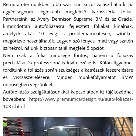
Bemutatótermünkben több száz szín közül választhatja ki az
egyéniségének leginkább megfelelő karosszéria fóliát.
Partnereink, az Avery Dennison Supreme, 3M és az Oracle,
kimondottan autófóliázásra fejlesztett fóliákat kínálnak,
amelyek akár 10 évig is problémamentesen, színüket
megőrizve használhatók. Legyen szó fényes, matt vagy szatén
színekről, nálunk biztosan talál megfelelő opciót.
Nem csak a fólia minősége fontos, hanem a fóliázás
precizitása és professzionális kivitelezése is. Külön figyelmet
fordítunk a fóliázás során szükséges alkatrészek leszerelésére
és visszaszerelésére. Minden munkafolyamatot BMW
minőségben végzünk el.
Autófóliázás szolgáltatásunkkal kapcsolatban itt tájékozódhat
bővebben:
https://www.premiumcardesign.hu/auto-foliazas-
1087.html