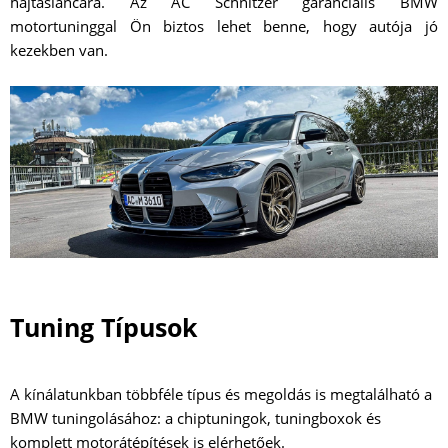
hajtásláncára. Az AC Schnitzer garanciális BMW
motortuninggal Ön biztos lehet benne, hogy autója jó
kezekben van.
Tuning Típusok
A kínálatunkban többféle típus és megoldás is megtalálható a
BMW tuningolásához: a chiptuningok, tuningboxok és
komplett motorátépítések is elérhetőek.