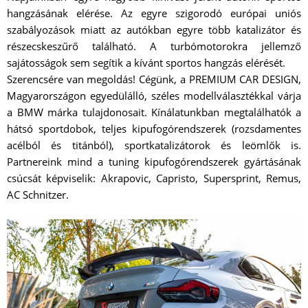
hangzásának elérése. Az egyre szigorodó európai uniós
szabályozások miatt az autókban egyre több katalizátor és
részecskeszűrő található. A turbómotorokra jellemző
sajátosságok sem segítik a kívánt sportos hangzás elérését.
Szerencsére van megoldás! Cégünk, a PREMIUM CAR DESIGN,
Magyarországon egyedülálló, széles modellválasztékkal várja
a BMW márka tulajdonosait. Kínálatunkban megtalálhatók a
hátsó sportdobok, teljes kipufogórendszerek (rozsdamentes
acélból és titánból), sportkatalizátorok és leömlők is.
Partnereink mind a tuning kipufogórendszerek gyártásának
csúcsát képviselik: Akrapovic, Capristo, Supersprint, Remus,
AC Schnitzer.