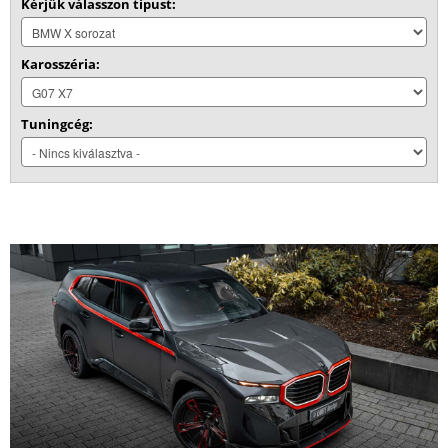
Kérjük válasszon típust:
Karosszéria:
Tuningcég: