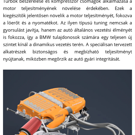
Turbók beszerelése és kompresszor csomagok alkalmazása a
motor teljesítményének növelése érdekében. Ezek a
kiegészítők jelentősen növelik a motor teljesítményét, fokozva
a lóerőt és a nyomatékot. Az ilyen típusú tuning nemcsak a
gyorsulást javítja, hanem az autó általános vezetési élményét
is fokozza, így a BMW tulajdonosok számára egy teljesen új
szintet kínál a dinamikus vezetés terén. A speciálisan tervezett
alkatrészek biztonságos és megbízható teljesítményt
nyújtanak, miközben megőrzik az autó gyári integritását.