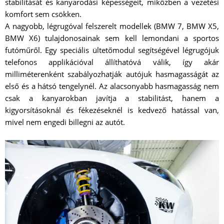
stabilitását és kanyarodási képességeit, miközben a vezetési
komfort sem csökken.
A nagyobb, légrugóval felszerelt modellek (BMW 7, BMW X5,
BMW X6) tulajdonosainak sem kell lemondani a sportos
futóműről. Egy speciális ültetőmodul segítségével légrugójuk
telefonos applikációval állíthatóvá válik, így akár
milliméterenként szabályozhatják autójuk hasmagasságát az
első és a hátsó tengelynél. Az alacsonyabb hasmagasság nem
csak a kanyarokban javítja a stabilitást, hanem a
kigyorsításoknál és fékezéseknél is kedvező hatással van,
mivel nem engedi billegni az autót.