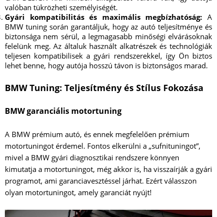
valóban tükrözheti személyiségét.
Gyári kompatibilitás és maximális megbízhatóság:
A
BMW tuning során garantáljuk, hogy az autó teljesítménye és
biztonsága nem sérül, a legmagasabb minőségi elvárásoknak
felelünk meg. Az általuk használt alkatrészek és technológiák
teljesen kompatibilisek a gyári rendszerekkel, így Ön biztos
lehet benne, hogy autója hosszú távon is biztonságos marad.
BMW Tuning: Teljesítmény és Stílus Fokozása
BMW garanciális motortuning
A BMW prémium autó, és ennek megfelelően prémium
motortuningot érdemel. Fontos elkerülni a „sufnituningot”,
mivel a BMW gyári diagnosztikai rendszere könnyen
kimutatja a motortuningot, még akkor is, ha visszaírják a gyári
programot, ami garanciavesztéssel járhat. Ezért válasszon
olyan motortuningot, amely garanciát nyújt!