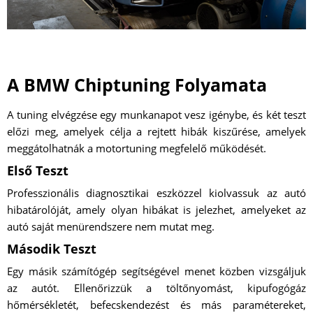
A BMW Chiptuning Folyamata
A tuning elvégzése egy munkanapot vesz igénybe, és két teszt
előzi meg, amelyek célja a rejtett hibák kiszűrése, amelyek
meggátolhatnák a motortuning megfelelő működését.
Első Teszt
Professzionális diagnosztikai eszközzel kiolvassuk az autó
hibatárolóját, amely olyan hibákat is jelezhet, amelyeket az
autó saját menürendszere nem mutat meg.
Második Teszt
Egy másik számítógép segítségével menet közben vizsgáljuk
az autót. Ellenőrizzük a töltőnyomást, kipufogógáz
hőmérsékletét, befecskendezést és más paramétereket,